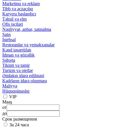
Marketinq və reklam
Tibb və əczaçılıq
Karyera başlanğıcı
Təhsil və elm
Ofis işçiləri
Nəqliyyat, anbar, satınalma
Satış
İstehsal
Restoranlar və yeməkxanalar
Kənd təsərrüfatı
İdman və gözəllik
Sığorta
Tikinti və təmir
Turizm və otellər
Əmlakın idarə edilməsi
Kadrların idarə olunması
Maliyyə
Hüquqşünaslıq
VIP
Maaş
от
до
Срок размещения
За 24 часа