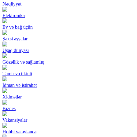
Nəqliyyat
Elektronika
Ev və bağ üçün
Şəxsi əşyalar
Uşaq dünyası
Gözəllik və sağlamlıq
Təmir və tikinti
İdman və istirahət
Xidmətlər
Biznes
Vakansiyalar
Hobbi və əyləncə