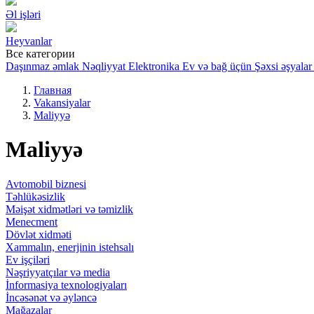
Əl işləri
Heyvanlar
Все категории
Daşınmaz əmlak
Nəqliyyat
Elektronika
Ev və bağ üçün
Şəxsi əşyalar
Главная
Vakansiyalar
Maliyyə
Maliyyə
Avtomobil biznesi
Təhlükəsizlik
Məişət xidmətləri və təmizlik
Menecment
Dövlət xidməti
Xammalın, enerjinin istehsalı
Ev işçiləri
Nəşriyyatçılar və media
İnformasiya texnologiyaları
İncəsənət və əyləncə
Mağazalar