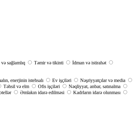
 və sağlamlıq
Təmir və tikinti
İdman və istirahət
ın, enerjinin istehsalı
Ev işçiləri
Nəşriyyatçılar və media
Təhsil və elm
Ofis işçiləri
Nəqliyyat, anbar, satınalma
tellər
Əmlakın idarə edilməsi
Kadrların idarə olunması