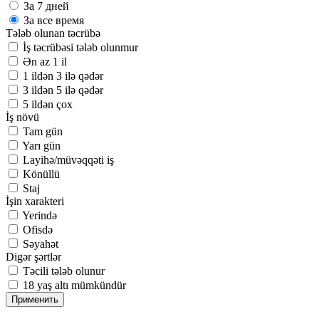
За 7 дней
За все время
Tələb olunan təcrübə
İş təcrübəsi tələb olunmur
Ən az 1 il
1 ildən 3 ilə qədər
3 ildən 5 ilə qədər
5 ildən çox
İş növü
Tam gün
Yarı gün
Layihə/müvəqqəti iş
Könüllü
Staj
İşin xarakteri
Yerində
Ofisdə
Səyahət
Digər şərtlər
Təcili tələb olunur
18 yaş altı mümkündür
Применить