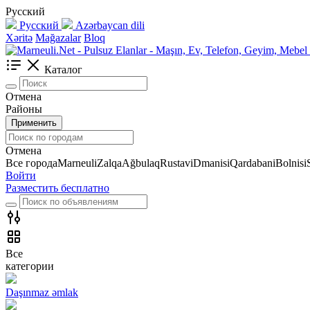
Русский
Русский
Azərbaycan dili
Xəritə
Mağazalar
Bloq
Каталог
Отмена
Районы
Применить
Отмена
Все города
Marneuli
Zalqa
Ağbulaq
Rustavi
Dmanisi
Qardabani
Bolnisi
Войти
Разместить бесплатно
Все
категории
Daşınmaz əmlak