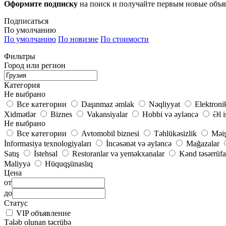
Оформите подписку
на поиск и получайте первым новые объ
Подписаться
По умолчанию
По умолчанию
По новизне
По стоимости
Фильтры
Город или регион
Категория
Не выбрано
Все категории
Daşınmaz əmlak
Nəqliyyat
Elektroni
Xidmətlər
Biznes
Vakansiyalar
Hobbi və əyləncə
Əl i
Не выбрано
Все категории
Avtomobil biznesi
Təhlükəsizlik
Məiş
İnformasiya texnologiyaları
İncəsənət və əyləncə
Mağazalar
Satış
İstehsal
Restoranlar və yeməkxanalar
Kənd təsərrüfa
Maliyyə
Hüquqşünaslıq
Цена
от
до
Статус
VIP объявление
Tələb olunan təcrübə