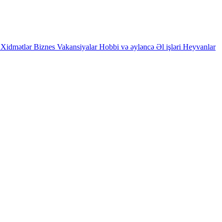
Xidmətlər
Biznes
Vakansiyalar
Hobbi və əyləncə
Əl işləri
Heyvanlar