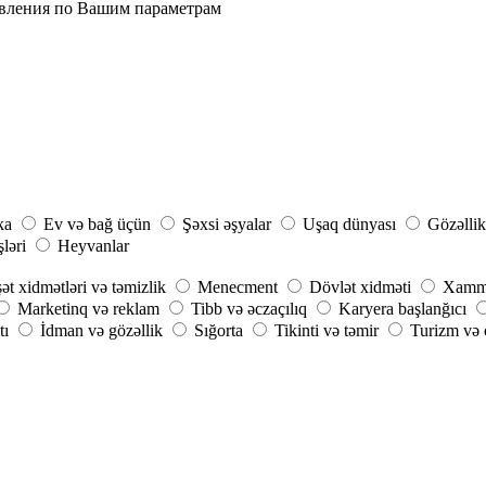
явления по Вашим параметрам
ka
Ev və bağ üçün
Şəxsi əşyalar
Uşaq dünyası
Gözəllik
şləri
Heyvanlar
ət xidmətləri və təmizlik
Menecment
Dövlət xidməti
Xammal
Marketinq və reklam
Tibb və əczaçılıq
Karyera başlanğıcı
tı
İdman və gözəllik
Sığorta
Tikinti və təmir
Turizm və o