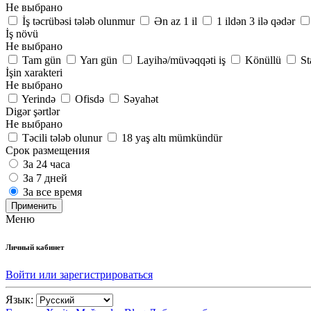
Не выбрано
İş təcrübəsi tələb olunmur
Ən az 1 il
1 ildən 3 ilə qədər
İş növü
Не выбрано
Tam gün
Yarı gün
Layihə/müvəqqəti iş
Könüllü
St
İşin xarakteri
Не выбрано
Yerində
Ofisdə
Səyahət
Digər şərtlər
Не выбрано
Təcili tələb olunur
18 yaş altı mümkündür
Срок размещения
За 24 часа
За 7 дней
За все время
Применить
Меню
Личный кабинет
Войти или зарегистрироваться
Язык: