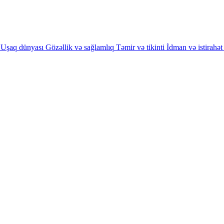
Uşaq dünyası
Gözəllik və sağlamlıq
Təmir və tikinti
İdman və istirahət