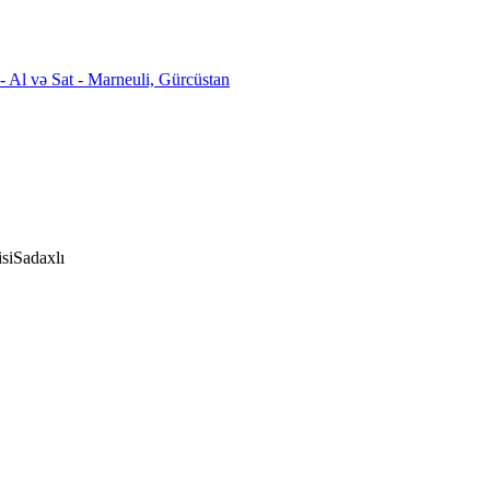
si
Sadaxlı