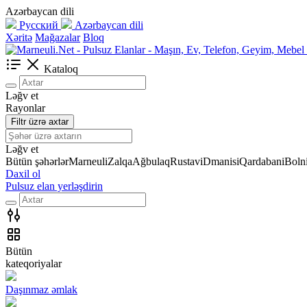
Azərbaycan dili
Русский
Azərbaycan dili
Xəritə
Mağazalar
Bloq
Kataloq
Ləğv et
Rayonlar
Filtr üzrə axtar
Ləğv et
Bütün şəhərlər
Marneuli
Zalqa
Ağbulaq
Rustavi
Dmanisi
Qardabani
Bolni
Daxil ol
Pulsuz elan yerləşdirin
Bütün
kateqoriyalar
Daşınmaz əmlak