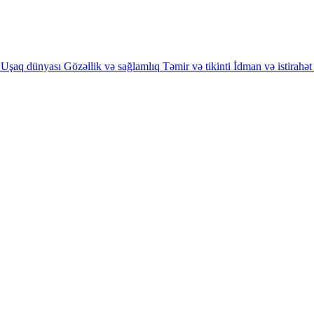
Uşaq dünyası
Gözəllik və sağlamlıq
Təmir və tikinti
İdman və istirahət