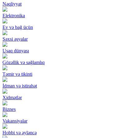
Nəqliyyat
Elektronika
Ev və bağ üçün
Şəxsi əşyalar
Uşaq dünyası
Gözəllik və sağlamlıq
Təmir və tikinti
İdman və istirahət
Xidmətlər
Biznes
Vakansiyalar
Hobbi və əyləncə