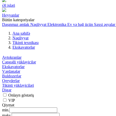
Əl işləri
Heyvanlar
Bütün kateqoriyalar
Daşınmaz əmlak
Nəqliyyat
Elektronika
Ev və bağ üçün
Şəxsi əşyalar
Ana səhifə
Nəqliyyat
Tikinti texnikası
Ekskavatorlar
Avtokranlar
Çəngəlli yükləyicilər
Ekskavatorlar
Vərdənələr
Buldozerlər
Qreyderlər
Tikinti yükləyiciləri
Digər
Onlayn göstəriş
VIP
Qiymət
min.
maks.