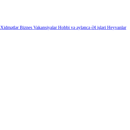
Xidmətlər
Biznes
Vakansiyalar
Hobbi və əyləncə
Əl işləri
Heyvanlar