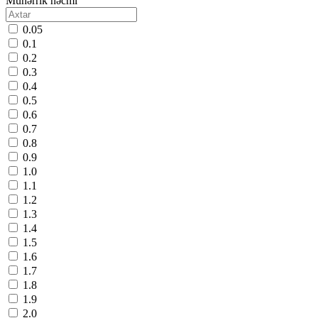
Mühərrik həcmi
0.05
0.1
0.2
0.3
0.4
0.5
0.6
0.7
0.8
0.9
1.0
1.1
1.2
1.3
1.4
1.5
1.6
1.7
1.8
1.9
2.0