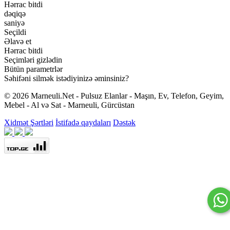
Hərrac bitdi
dəqiqə
saniyə
Seçildi
Əlavə et
Hərrac bitdi
Seçimləri gizlədin
Bütün parametrlər
Səhifəni silmək istədiyinizə əminsiniz?
© 2026 Marneuli.Net - Pulsuz Elanlar - Maşın, Ev, Telefon, Geyim,
Mebel - Al və Sat - Marneuli, Gürcüstan
Xidmət Şərtləri
İstifadə qaydaları
Dəstək