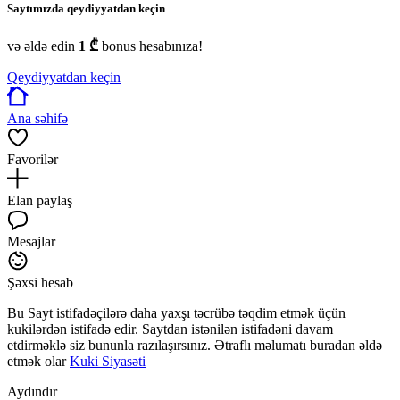
Saytımızda qeydiyyatdan keçin
və əldə edin
1 ₾
bonus hesabınıza!
Qeydiyyatdan keçin
Ana səhifə
Favorilər
Elan paylaş
Mesajlar
Şəxsi hesab
Bu Sayt istifadəçilərə daha yaxşı təcrübə təqdim etmək üçün
kukilərdən istifadə edir. Saytdan istənilən istifadəni davam
etdirməklə siz bununla razılaşırsınız. Ətraflı məlumatı buradan əldə
etmək olar
Kuki Siyasəti
Aydındır