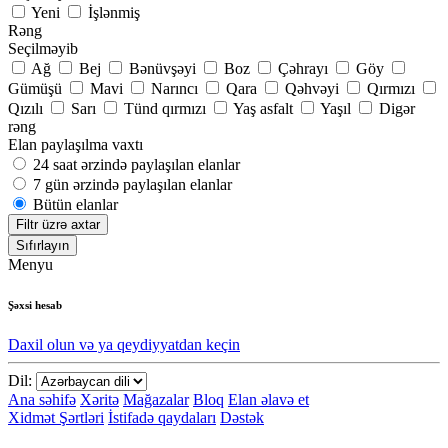
Yeni
İşlənmiş
Rəng
Seçilməyib
Ağ
Bej
Bənüvşəyi
Boz
Çəhrayı
Göy
Gümüşü
Mavi
Narıncı
Qara
Qəhvəyi
Qırmızı
Qızılı
Sarı
Tünd qırmızı
Yaş asfalt
Yaşıl
Digər
rəng
Elan paylaşılma vaxtı
24 saat ərzində paylaşılan elanlar
7 gün ərzində paylaşılan elanlar
Bütün elanlar
Filtr üzrə axtar
Sıfırlayın
Menyu
Şəxsi hesab
Daxil olun və ya qeydiyyatdan keçin
Dil:
Ana səhifə
Xəritə
Mağazalar
Bloq
Elan əlavə et
Xidmət Şərtləri
İstifadə qaydaları
Dəstək