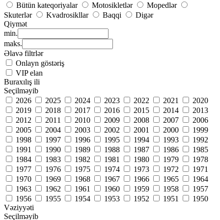
Bütün kateqoriyalar
Motosikletlər
Mopedlər
Skuterlər
Kvadrosikllar
Baqqi
Digər
Qiymət
min.
maks.
Əlavə filtrlər
Onlayn göstəriş
VIP elan
Buraxılış ili
Seçilməyib
2026
2025
2024
2023
2022
2021
2020
2019
2018
2017
2016
2015
2014
2013
2012
2011
2010
2009
2008
2007
2006
2005
2004
2003
2002
2001
2000
1999
1998
1997
1996
1995
1994
1993
1992
1991
1990
1989
1988
1987
1986
1985
1984
1983
1982
1981
1980
1979
1978
1977
1976
1975
1974
1973
1972
1971
1970
1969
1968
1967
1966
1965
1964
1963
1962
1961
1960
1959
1958
1957
1956
1955
1954
1953
1952
1951
1950
Vəziyyəti
Seçilməyib