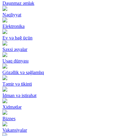
Daşınmaz əmlak
Nəqliyyat
Elektronika
Ev və bağ üçün
Şəxsi əşyalar
Uşaq dünyası
Gözəllik və sağlamlıq
Təmir və tikinti
İdman və istirahət
Xidmətlər
Biznes
Vakansiyalar