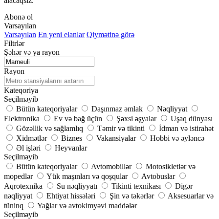
alacaqsız.
Abonə ol
Varsayılan
Varsayılan
En yeni elanlar
Qiymətinə görə
Filtrlər
Şəhər və ya rayon
Rayon
Kateqoriya
Seçilməyib
Bütün kateqoriyalar
Daşınmaz əmlak
Nəqliyyat
Elektronika
Ev və bağ üçün
Şəxsi əşyalar
Uşaq dünyası
Gözəllik və sağlamlıq
Təmir və tikinti
İdman və istirahət
Xidmətlər
Biznes
Vakansiyalar
Hobbi və əyləncə
Əl işləri
Heyvanlar
Seçilməyib
Bütün kateqoriyalar
Avtomobillər
Motosikletlər və
mopedlər
Yük maşınları və qoşqular
Avtobuslar
Aqrotexnika
Su nəqliyyatı
Tikinti texnikası
Digər
nəqliyyat
Ehtiyat hissələri
Şin və təkərlər
Aksesuarlar və
tüninq
Yağlar və avtokimyəvi maddələr
Seçilməyib