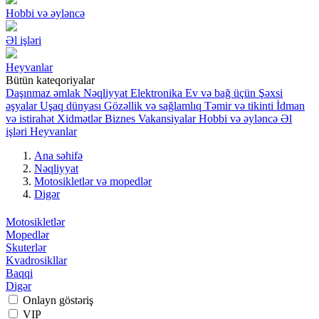
Hobbi və əyləncə
Əl işləri
Heyvanlar
Bütün kateqoriyalar
Daşınmaz əmlak
Nəqliyyat
Elektronika
Ev və bağ üçün
Şəxsi
əşyalar
Uşaq dünyası
Gözəllik və sağlamlıq
Təmir və tikinti
İdman
və istirahət
Xidmətlər
Biznes
Vakansiyalar
Hobbi və əyləncə
Əl
işləri
Heyvanlar
Ana səhifə
Nəqliyyat
Motosikletlər və mopedlər
Digər
Motosikletlər
Mopedlər
Skuterlər
Kvadrosikllar
Baqqi
Digər
Onlayn göstəriş
VIP