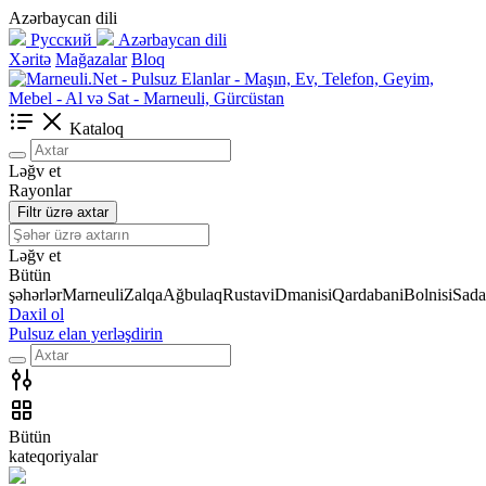
Azərbaycan dili
Русский
Azərbaycan dili
Xəritə
Mağazalar
Bloq
Kataloq
Ləğv et
Rayonlar
Filtr üzrə axtar
Ləğv et
Bütün
şəhərlər
Marneuli
Zalqa
Ağbulaq
Rustavi
Dmanisi
Qardabani
Bolnisi
Sada
Daxil ol
Pulsuz elan yerləşdirin
Bütün
kateqoriyalar