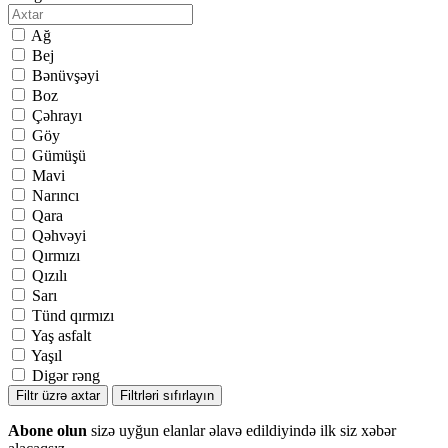
Ağ
Bej
Bənüvşəyi
Boz
Çəhrayı
Göy
Gümüşü
Mavi
Narıncı
Qara
Qəhvəyi
Qırmızı
Qızılı
Sarı
Tünd qırmızı
Yaş asfalt
Yaşıl
Digər rəng
Filtr üzrə axtar
Filtrləri sıfırlayın
Abone olun
sizə uyğun elanlar əlavə edildiyində ilk siz xəbər