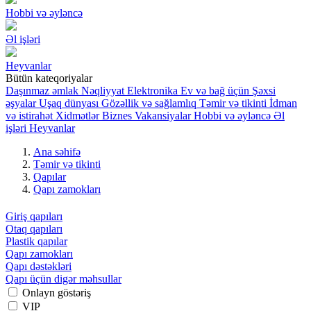
Hobbi və əyləncə
Əl işləri
Heyvanlar
Bütün kateqoriyalar
Daşınmaz əmlak
Nəqliyyat
Elektronika
Ev və bağ üçün
Şəxsi
əşyalar
Uşaq dünyası
Gözəllik və sağlamlıq
Təmir və tikinti
İdman
və istirahət
Xidmətlər
Biznes
Vakansiyalar
Hobbi və əyləncə
Əl
işləri
Heyvanlar
Ana səhifə
Təmir və tikinti
Qapılar
Qapı zamokları
Giriş qapıları
Otaq qapıları
Plastik qapılar
Qapı zamokları
Qapı dəstəkləri
Qapı üçün digər məhsullar
Onlayn göstəriş
VIP