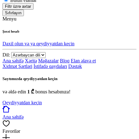
Bütün elanlar
Filtr üzrə axtar
Sıfırlayın
Menyu
Şəxsi hesab
Daxil olun və ya qeydiyyatdan keçin
Dil:
Ana səhifə
Xəritə
Mağazalar
Bloq
Elan əlavə et
Xidmət Şərtləri
İstifadə qaydaları
Dəstək
Saytımızda qeydiyyatdan keçin
və əldə edin
1 ₾
bonus hesabınıza!
Qeydiyyatdan keçin
Ana səhifə
Favorilər