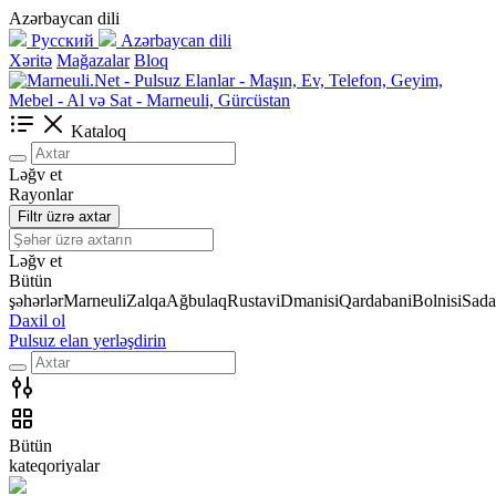
Azərbaycan dili
Русский
Azərbaycan dili
Xəritə
Mağazalar
Bloq
Kataloq
Ləğv et
Rayonlar
Filtr üzrə axtar
Ləğv et
Bütün
şəhərlər
Marneuli
Zalqa
Ağbulaq
Rustavi
Dmanisi
Qardabani
Bolnisi
Sada
Daxil ol
Pulsuz elan yerləşdirin
Bütün
kateqoriyalar