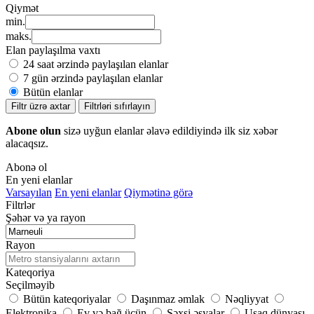
Qiymət
min.
maks.
Elan paylaşılma vaxtı
24 saat ərzində paylaşılan elanlar
7 gün ərzində paylaşılan elanlar
Bütün elanlar
Filtr üzrə axtar
Filtrləri sıfırlayın
Abone olun
sizə uyğun elanlar əlavə edildiyində ilk siz xəbər
alacaqsız.
Abonə ol
En yeni elanlar
Varsayılan
En yeni elanlar
Qiymətinə görə
Filtrlər
Şəhər və ya rayon
Rayon
Kateqoriya
Seçilməyib
Bütün kateqoriyalar
Daşınmaz əmlak
Nəqliyyat
Elektronika
Ev və bağ üçün
Şəxsi əşyalar
Uşaq dünyası