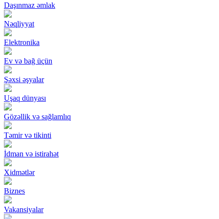
Daşınmaz əmlak
Nəqliyyat
Elektronika
Ev və bağ üçün
Şəxsi əşyalar
Uşaq dünyası
Gözəllik və sağlamlıq
Təmir və tikinti
İdman və istirahət
Xidmətlər
Biznes
Vakansiyalar