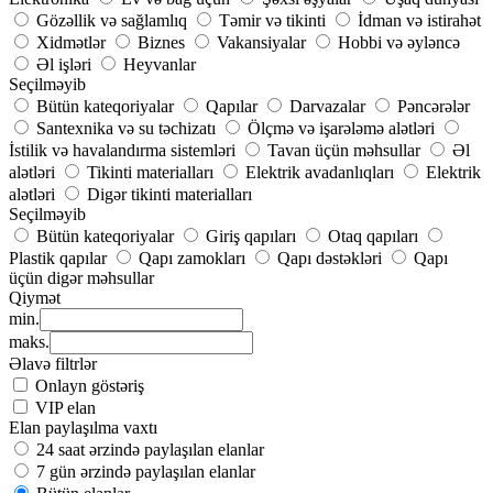
Gözəllik və sağlamlıq
Təmir və tikinti
İdman və istirahət
Xidmətlər
Biznes
Vakansiyalar
Hobbi və əyləncə
Əl işləri
Heyvanlar
Seçilməyib
Bütün kateqoriyalar
Qapılar
Darvazalar
Pəncərələr
Santexnika və su təchizatı
Ölçmə və işarələmə alətləri
İstilik və havalandırma sistemləri
Tavan üçün məhsullar
Əl
alətləri
Tikinti materialları
Elektrik avadanlıqları
Elektrik
alətləri
Digər tikinti materialları
Seçilməyib
Bütün kateqoriyalar
Giriş qapıları
Otaq qapıları
Plastik qapılar
Qapı zamokları
Qapı dəstəkləri
Qapı
üçün digər məhsullar
Qiymət
min.
maks.
Əlavə filtrlər
Onlayn göstəriş
VIP elan
Elan paylaşılma vaxtı
24 saat ərzində paylaşılan elanlar
7 gün ərzində paylaşılan elanlar