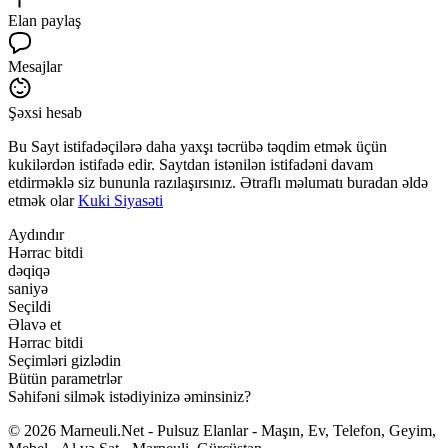
Elan paylaş
Mesajlar
Şəxsi hesab
Bu Sayt istifadəçilərə daha yaxşı təcrübə təqdim etmək üçün
kukilərdən istifadə edir. Saytdan istənilən istifadəni davam
etdirməklə siz bununla razılaşırsınız. Ətraflı məlumatı buradan əldə
etmək olar
Kuki Siyasəti
Aydındır
Hərrac bitdi
dəqiqə
saniyə
Seçildi
Əlavə et
Hərrac bitdi
Seçimləri gizlədin
Bütün parametrlər
Səhifəni silmək istədiyinizə əminsiniz?
© 2026 Marneuli.Net - Pulsuz Elanlar - Maşın, Ev, Telefon, Geyim,