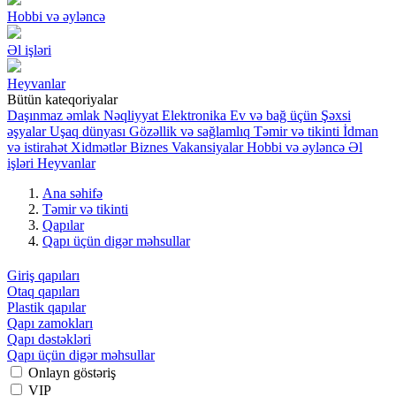
Hobbi və əyləncə
Əl işləri
Heyvanlar
Bütün kateqoriyalar
Daşınmaz əmlak
Nəqliyyat
Elektronika
Ev və bağ üçün
Şəxsi
əşyalar
Uşaq dünyası
Gözəllik və sağlamlıq
Təmir və tikinti
İdman
və istirahət
Xidmətlər
Biznes
Vakansiyalar
Hobbi və əyləncə
Əl
işləri
Heyvanlar
Ana səhifə
Təmir və tikinti
Qapılar
Qapı üçün digər məhsullar
Giriş qapıları
Otaq qapıları
Plastik qapılar
Qapı zamokları
Qapı dəstəkləri
Qapı üçün digər məhsullar
Onlayn göstəriş
VIP