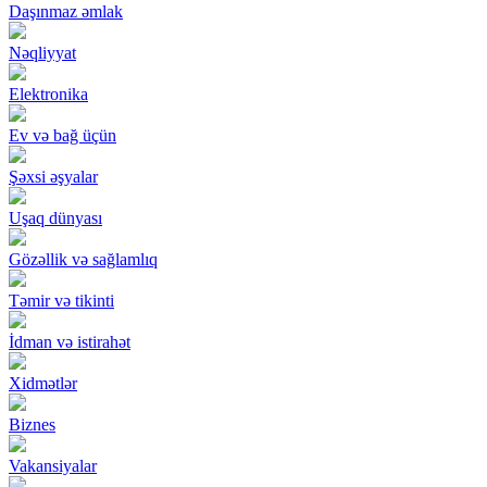
Daşınmaz əmlak
Nəqliyyat
Elektronika
Ev və bağ üçün
Şəxsi əşyalar
Uşaq dünyası
Gözəllik və sağlamlıq
Təmir və tikinti
İdman və istirahət
Xidmətlər
Biznes
Vakansiyalar