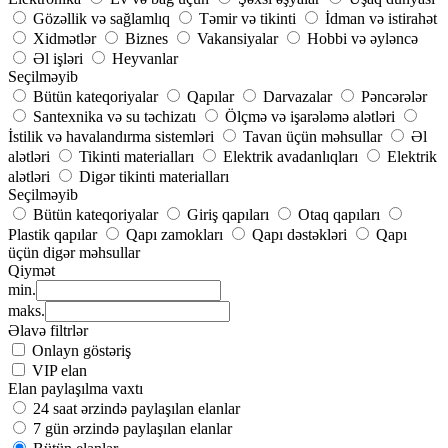
Gözəllik və sağlamlıq
Təmir və tikinti
İdman və istirahət
Xidmətlər
Biznes
Vakansiyalar
Hobbi və əyləncə
Əl işləri
Heyvanlar
Seçilməyib
Bütün kateqoriyalar
Qapılar
Darvazalar
Pəncərələr
Santexnika və su təchizatı
Ölçmə və işarələmə alətləri
İstilik və havalandırma sistemləri
Tavan üçün məhsullar
Əl
alətləri
Tikinti materialları
Elektrik avadanlıqları
Elektrik
alətləri
Digər tikinti materialları
Seçilməyib
Bütün kateqoriyalar
Giriş qapıları
Otaq qapıları
Plastik qapılar
Qapı zamokları
Qapı dəstəkləri
Qapı
üçün digər məhsullar
Qiymət
min.
maks.
Əlavə filtrlər
Onlayn göstəriş
VIP elan
Elan paylaşılma vaxtı
24 saat ərzində paylaşılan elanlar
7 gün ərzində paylaşılan elanlar