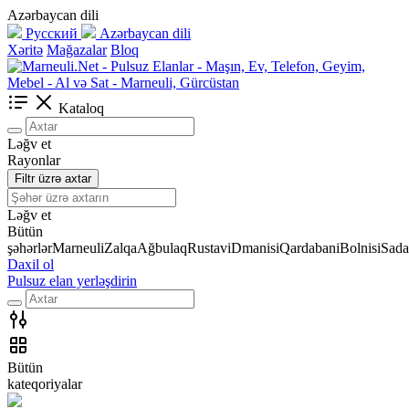
Azərbaycan dili
Русский
Azərbaycan dili
Xəritə
Mağazalar
Bloq
Kataloq
Ləğv et
Rayonlar
Filtr üzrə axtar
Ləğv et
Bütün
şəhərlər
Marneuli
Zalqa
Ağbulaq
Rustavi
Dmanisi
Qardabani
Bolnisi
Sada
Daxil ol
Pulsuz elan yerləşdirin
Bütün
kateqoriyalar