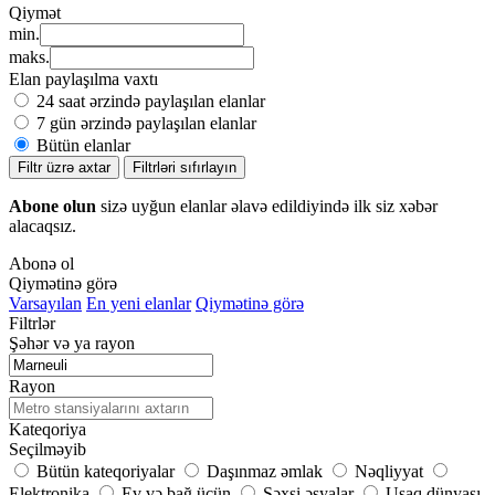
Qiymət
min.
maks.
Elan paylaşılma vaxtı
24 saat ərzində paylaşılan elanlar
7 gün ərzində paylaşılan elanlar
Bütün elanlar
Filtr üzrə axtar
Filtrləri sıfırlayın
Abone olun
sizə uyğun elanlar əlavə edildiyində ilk siz xəbər
alacaqsız.
Abonə ol
Qiymətinə görə
Varsayılan
En yeni elanlar
Qiymətinə görə
Filtrlər
Şəhər və ya rayon
Rayon
Kateqoriya
Seçilməyib
Bütün kateqoriyalar
Daşınmaz əmlak
Nəqliyyat
Elektronika
Ev və bağ üçün
Şəxsi əşyalar
Uşaq dünyası