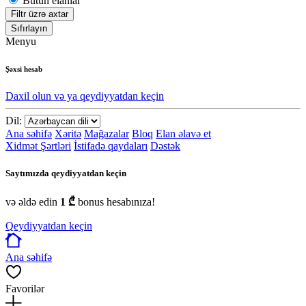
Bütün elanlar
Filtr üzrə axtar
Sıfırlayın
Menyu
Şəxsi hesab
Daxil olun və ya qeydiyyatdan keçin
Dil:
Ana səhifə
Xəritə
Mağazalar
Bloq
Elan əlavə et
Xidmət Şərtləri
İstifadə qaydaları
Dəstək
Saytımızda qeydiyyatdan keçin
və əldə edin
1 ₾
bonus hesabınıza!
Qeydiyyatdan keçin
Ana səhifə
Favorilər