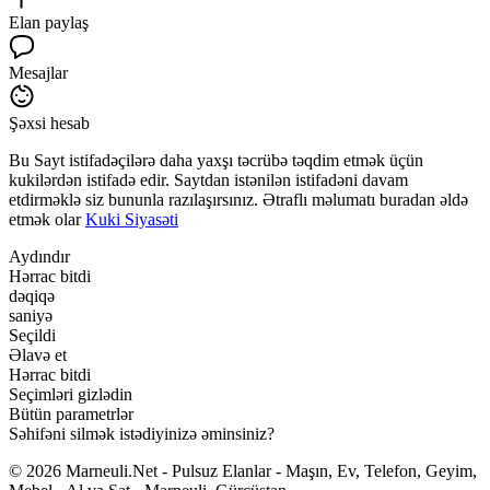
Elan paylaş
Mesajlar
Şəxsi hesab
Bu Sayt istifadəçilərə daha yaxşı təcrübə təqdim etmək üçün
kukilərdən istifadə edir. Saytdan istənilən istifadəni davam
etdirməklə siz bununla razılaşırsınız. Ətraflı məlumatı buradan əldə
etmək olar
Kuki Siyasəti
Aydındır
Hərrac bitdi
dəqiqə
saniyə
Seçildi
Əlavə et
Hərrac bitdi
Seçimləri gizlədin
Bütün parametrlər
Səhifəni silmək istədiyinizə əminsiniz?
© 2026 Marneuli.Net - Pulsuz Elanlar - Maşın, Ev, Telefon, Geyim,