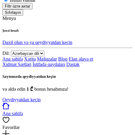
Bütün elanlar
Filtr üzrə axtar
Sıfırlayın
Menyu
Şəxsi hesab
Daxil olun və ya qeydiyyatdan keçin
Dil:
Ana səhifə
Xəritə
Mağazalar
Bloq
Elan əlavə et
Xidmət Şərtləri
İstifadə qaydaları
Dəstək
Saytımızda qeydiyyatdan keçin
və əldə edin
1 ₾
bonus hesabınıza!
Qeydiyyatdan keçin
Ana səhifə
Favorilər