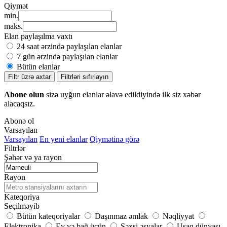
Qiymət
min.
maks.
Elan paylaşılma vaxtı
24 saat ərzində paylaşılan elanlar
7 gün ərzində paylaşılan elanlar
Bütün elanlar
Filtr üzrə axtar
Filtrləri sıfırlayın
Abone olun
sizə uyğun elanlar əlavə edildiyində ilk siz xəbər
alacaqsız.
Abonə ol
Varsayılan
Varsayılan
En yeni elanlar
Qiymətinə görə
Filtrlər
Şəhər və ya rayon
Rayon
Kateqoriya
Seçilməyib
Bütün kateqoriyalar
Daşınmaz əmlak
Nəqliyyat
Elektronika
Ev və bağ üçün
Şəxsi əşyalar
Uşaq dünyası