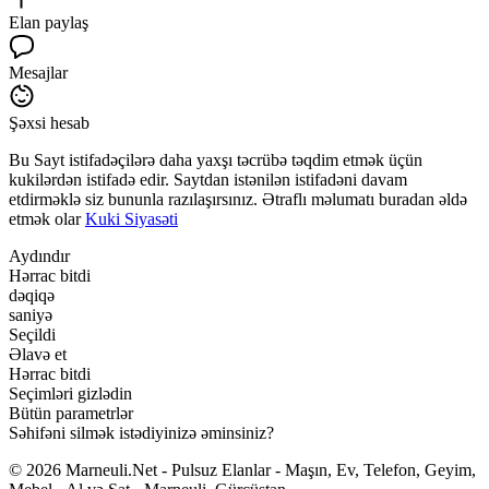
Elan paylaş
Mesajlar
Şəxsi hesab
Bu Sayt istifadəçilərə daha yaxşı təcrübə təqdim etmək üçün
kukilərdən istifadə edir. Saytdan istənilən istifadəni davam
etdirməklə siz bununla razılaşırsınız. Ətraflı məlumatı buradan əldə
etmək olar
Kuki Siyasəti
Aydındır
Hərrac bitdi
dəqiqə
saniyə
Seçildi
Əlavə et
Hərrac bitdi
Seçimləri gizlədin
Bütün parametrlər
Səhifəni silmək istədiyinizə əminsiniz?
© 2026 Marneuli.Net - Pulsuz Elanlar - Maşın, Ev, Telefon, Geyim,