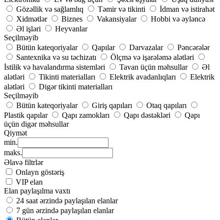
Gözəllik və sağlamlıq
Təmir və tikinti
İdman və istirahət
Xidmətlər
Biznes
Vakansiyalar
Hobbi və əyləncə
Əl işləri
Heyvanlar
Seçilməyib
Bütün kateqoriyalar
Qapılar
Darvazalar
Pəncərələr
Santexnika və su təchizatı
Ölçmə və işarələmə alətləri
İstilik və havalandırma sistemləri
Tavan üçün məhsullar
Əl
alətləri
Tikinti materialları
Elektrik avadanlıqları
Elektrik
alətləri
Digər tikinti materialları
Seçilməyib
Bütün kateqoriyalar
Giriş qapıları
Otaq qapıları
Plastik qapılar
Qapı zamokları
Qapı dəstəkləri
Qapı
üçün digər məhsullar
Qiymət
min.
maks.
Əlavə filtrlər
Onlayn göstəriş
VIP elan
Elan paylaşılma vaxtı
24 saat ərzində paylaşılan elanlar
7 gün ərzində paylaşılan elanlar