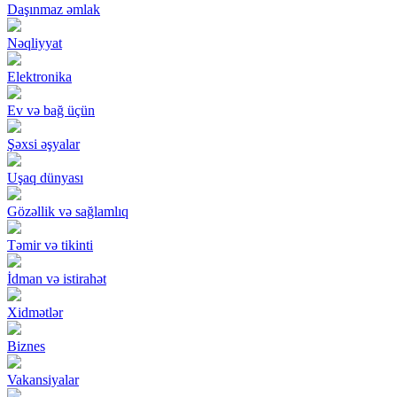
Daşınmaz əmlak
Nəqliyyat
Elektronika
Ev və bağ üçün
Şəxsi əşyalar
Uşaq dünyası
Gözəllik və sağlamlıq
Təmir və tikinti
İdman və istirahət
Xidmətlər
Biznes
Vakansiyalar