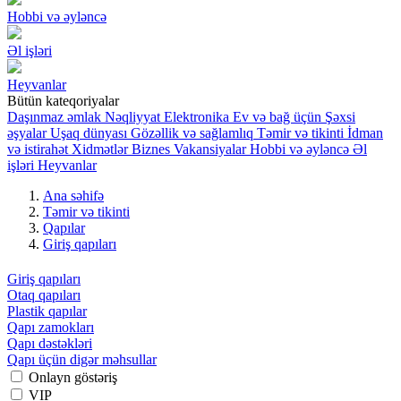
Hobbi və əyləncə
Əl işləri
Heyvanlar
Bütün kateqoriyalar
Daşınmaz əmlak
Nəqliyyat
Elektronika
Ev və bağ üçün
Şəxsi
əşyalar
Uşaq dünyası
Gözəllik və sağlamlıq
Təmir və tikinti
İdman
və istirahət
Xidmətlər
Biznes
Vakansiyalar
Hobbi və əyləncə
Əl
işləri
Heyvanlar
Ana səhifə
Təmir və tikinti
Qapılar
Giriş qapıları
Giriş qapıları
Otaq qapıları
Plastik qapılar
Qapı zamokları
Qapı dəstəkləri
Qapı üçün digər məhsullar
Onlayn göstəriş
VIP