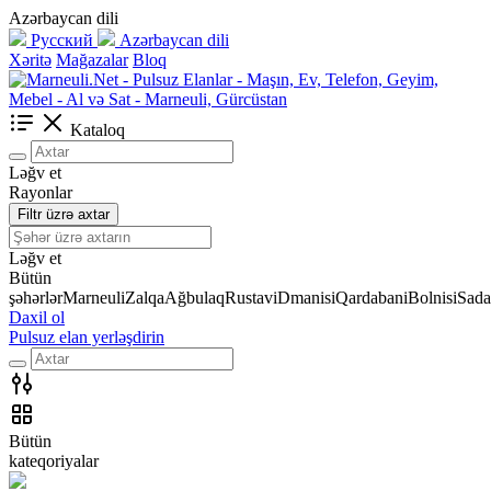
Azərbaycan dili
Русский
Azərbaycan dili
Xəritə
Mağazalar
Bloq
Kataloq
Ləğv et
Rayonlar
Filtr üzrə axtar
Ləğv et
Bütün
şəhərlər
Marneuli
Zalqa
Ağbulaq
Rustavi
Dmanisi
Qardabani
Bolnisi
Sada
Daxil ol
Pulsuz elan yerləşdirin
Bütün
kateqoriyalar