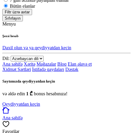
7 gün ərzində paylaşılan elanlar
Bütün elanlar
Filtr üzrə axtar
Sıfırlayın
Menyu
Şəxsi hesab
Daxil olun və ya qeydiyyatdan keçin
Dil:
Ana səhifə
Xəritə
Mağazalar
Bloq
Elan əlavə et
Xidmət Şərtləri
İstifadə qaydaları
Dəstək
Saytımızda qeydiyyatdan keçin
və əldə edin
1 ₾
bonus hesabınıza!
Qeydiyyatdan keçin
Ana səhifə
Favorilər