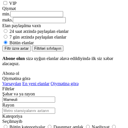
VIP
Qiymət
min.
maks.
Elan paylaşılma vaxtı
24 saat ərzində paylaşılan elanlar
7 gün ərzində paylaşılan elanlar
Bütün elanlar
Filtr üzrə axtar
Filtrləri sıfırlayın
Abone olun
sizə uyğun elanlar əlavə edildiyində ilk siz xəbər
alacaqsız.
Abonə ol
Qiymətinə görə
Varsayılan
En yeni elanlar
Qiymətinə görə
Filtrlər
Şəhər və ya rayon
Rayon
Kateqoriya
Seçilməyib
Bütün kateqoriyalar
Daşınmaz əmlak
Nəqliyyat