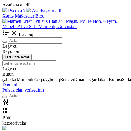
Azərbaycan dili
Русский
Azərbaycan dili
Xəritə
Mağazalar
Bloq
Kataloq
Ləğv et
Rayonlar
Filtr üzrə axtar
Ləğv et
Bütün
şəhərlər
Marneuli
Zalqa
Ağbulaq
Rustavi
Dmanisi
Qardabani
Bolnisi
Sada
Daxil ol
Pulsuz elan yerləşdirin
Bütün
kateqoriyalar