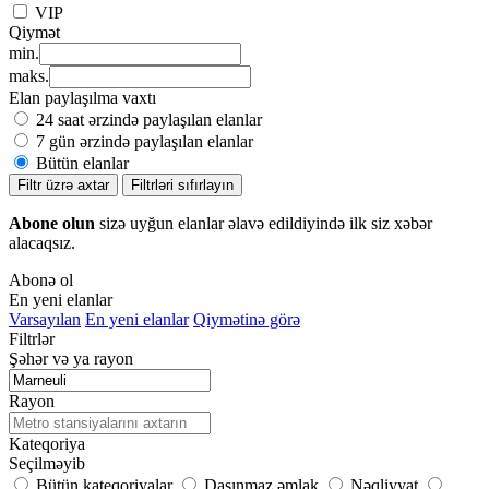
VIP
Qiymət
min.
maks.
Elan paylaşılma vaxtı
24 saat ərzində paylaşılan elanlar
7 gün ərzində paylaşılan elanlar
Bütün elanlar
Filtr üzrə axtar
Filtrləri sıfırlayın
Abone olun
sizə uyğun elanlar əlavə edildiyində ilk siz xəbər
alacaqsız.
Abonə ol
En yeni elanlar
Varsayılan
En yeni elanlar
Qiymətinə görə
Filtrlər
Şəhər və ya rayon
Rayon
Kateqoriya
Seçilməyib
Bütün kateqoriyalar
Daşınmaz əmlak
Nəqliyyat