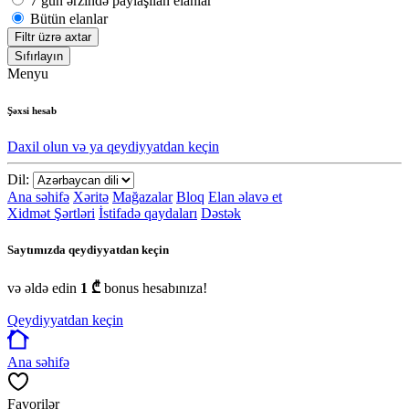
7 gün ərzində paylaşılan elanlar
Bütün elanlar
Filtr üzrə axtar
Sıfırlayın
Menyu
Şəxsi hesab
Daxil olun və ya qeydiyyatdan keçin
Dil:
Ana səhifə
Xəritə
Mağazalar
Bloq
Elan əlavə et
Xidmət Şərtləri
İstifadə qaydaları
Dəstək
Saytımızda qeydiyyatdan keçin
və əldə edin
1 ₾
bonus hesabınıza!
Qeydiyyatdan keçin
Ana səhifə
Favorilər