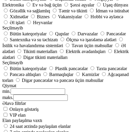
Elektronika
Ev və bağ üçün
Şəxsi əşyalar
Uşaq dünyası
Gözəllik və sağlamlıq
Təmir və tikinti
İdman və istirahət
Xidmətlər
Biznes
Vakansiyalar
Hobbi və əyləncə
Əl işləri
Heyvanlar
Seçilməyib
Bütün kateqoriyalar
Qapılar
Darvazalar
Pəncərələr
Santexnika və su təchizatı
Ölçmə və işarələmə alətləri
İstilik və havalandırma sistemləri
Tavan üçün məhsullar
Əl
alətləri
Tikinti materialları
Elektrik avadanlıqları
Elektrik
alətləri
Digər tikinti materialları
Seçilməyib
Bütün kateqoriyalar
Plastik pəncərələr
Taxta pəncərələr
Pəncərə altlıqları
Barmaqlıqlar
Karnizlər
Ağcaqanad
torları
Digər pəncərələr və pəncərə üçün məhsullar
Qiymət
min.
maks.
Əlavə filtrlər
Onlayn göstəriş
VIP elan
Elan paylaşılma vaxtı
24 saat ərzində paylaşılan elanlar