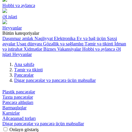
Hobbi və əyləncə
Əl işləri
Heyvanlar
Bütün kateqoriyalar
Daşınmaz əmlak
Nəqliyyat
Elektronika
Ev və bağ üçün
Şəxsi
əşyalar
Uşaq dünyası
Gözəllik və sağlamlıq
Təmir və tikinti
İdman
və istirahət
Xidmətlər
Biznes
Vakansiyalar
Hobbi və əyləncə
Əl
işləri
Heyvanlar
Ana səhifə
Təmir və tikinti
Pəncərələr
Digər pəncərələr və pəncərə üçün məhsullar
Plastik pəncərələr
Taxta pəncərələr
Pəncərə altlıqları
Barmaqlıqlar
Karnizlər
Ağcaqanad torları
Digər pəncərələr və pəncərə üçün məhsullar
Onlayn göstəriş