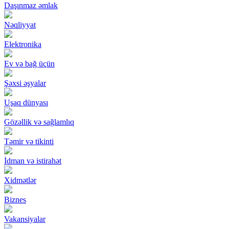
Daşınmaz əmlak
Nəqliyyat
Elektronika
Ev və bağ üçün
Şəxsi əşyalar
Uşaq dünyası
Gözəllik və sağlamlıq
Təmir və tikinti
İdman və istirahət
Xidmətlər
Biznes
Vakansiyalar