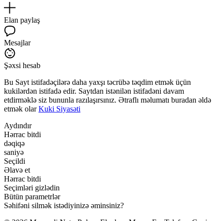
Elan paylaş
Mesajlar
Şəxsi hesab
Bu Sayt istifadəçilərə daha yaxşı təcrübə təqdim etmək üçün
kukilərdən istifadə edir. Saytdan istənilən istifadəni davam
etdirməklə siz bununla razılaşırsınız. Ətraflı məlumatı buradan əldə
etmək olar
Kuki Siyasəti
Aydındır
Hərrac bitdi
dəqiqə
saniyə
Seçildi
Əlavə et
Hərrac bitdi
Seçimləri gizlədin
Bütün parametrlər
Səhifəni silmək istədiyinizə əminsiniz?