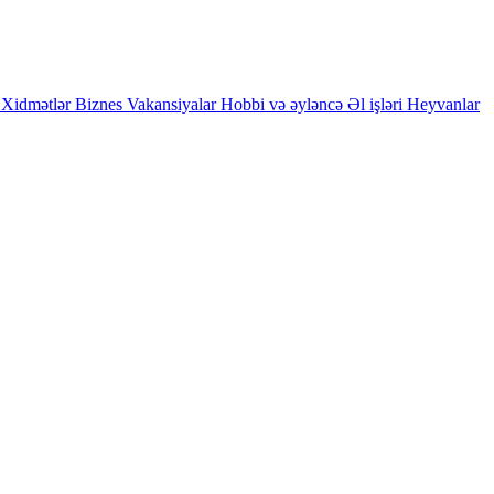
Xidmətlər
Biznes
Vakansiyalar
Hobbi və əyləncə
Əl işləri
Heyvanlar