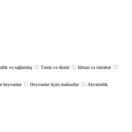
llik və sağlamlıq
Təmir və tikinti
İdman və istirahət
r heyvanlar
Heyvanlar üçün məhsullar
Akvaristlik