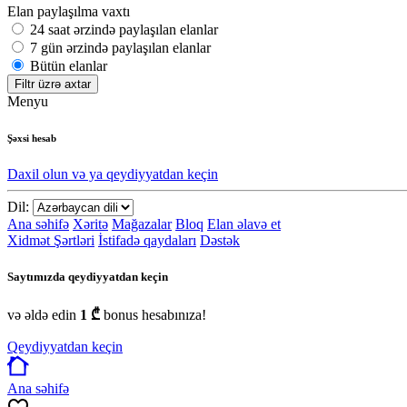
Elan paylaşılma vaxtı
24 saat ərzində paylaşılan elanlar
7 gün ərzində paylaşılan elanlar
Bütün elanlar
Filtr üzrə axtar
Menyu
Şəxsi hesab
Daxil olun və ya qeydiyyatdan keçin
Dil:
Ana səhifə
Xəritə
Mağazalar
Bloq
Elan əlavə et
Xidmət Şərtləri
İstifadə qaydaları
Dəstək
Saytımızda qeydiyyatdan keçin
və əldə edin
1 ₾
bonus hesabınıza!
Qeydiyyatdan keçin
Ana səhifə