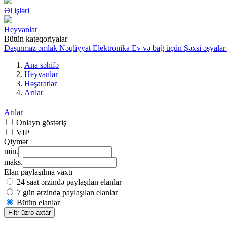
Əl işləri
Heyvanlar
Bütün kateqoriyalar
Daşınmaz əmlak
Nəqliyyat
Elektronika
Ev və bağ üçün
Şəxsi əşyalar
Ana səhifə
Heyvanlar
Həşaratlar
Arılar
Arılar
Onlayn göstəriş
VIP
Qiymət
min.
maks.
Elan paylaşılma vaxtı
24 saat ərzində paylaşılan elanlar
7 gün ərzində paylaşılan elanlar
Bütün elanlar
Filtr üzrə axtar