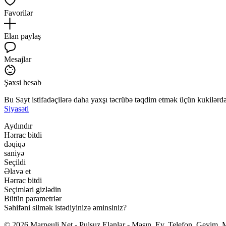
Favorilər
Elan paylaş
Mesajlar
Şəxsi hesab
Bu Sayt istifadəçilərə daha yaxşı təcrübə təqdim etmək üçün kukilərdən
Siyasəti
Aydındır
Hərrac bitdi
dəqiqə
saniyə
Seçildi
Əlavə et
Hərrac bitdi
Seçimləri gizlədin
Bütün parametrlər
Səhifəni silmək istədiyinizə əminsiniz?
© 2026 Marneuli.Net - Pulsuz Elanlar - Maşın, Ev, Telefon, Geyim, M