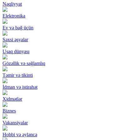
Nəqliyyat
Elektronika
Ev və bağ üçün
Şəxsi əşyalar
Uşaq dünyası
Gözəllik və sağlamlıq
Təmir və tikinti
İdman və istirahət
Xidmətlər
Biznes
Vakansiyalar
Hobbi və əyləncə