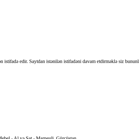
 istifadə edir. Saytdan istənilən istifadəni davam etdirməklə siz bununl
ebel - Al və Sat - Marneuli, Gürcüstan