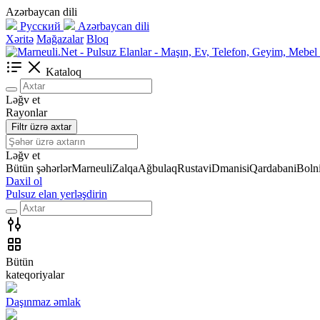
Azərbaycan dili
Русский
Azərbaycan dili
Xəritə
Mağazalar
Bloq
Kataloq
Ləğv et
Rayonlar
Filtr üzrə axtar
Ləğv et
Bütün şəhərlər
Marneuli
Zalqa
Ağbulaq
Rustavi
Dmanisi
Qardabani
Bolni
Daxil ol
Pulsuz elan yerləşdirin
Bütün
kateqoriyalar
Daşınmaz əmlak