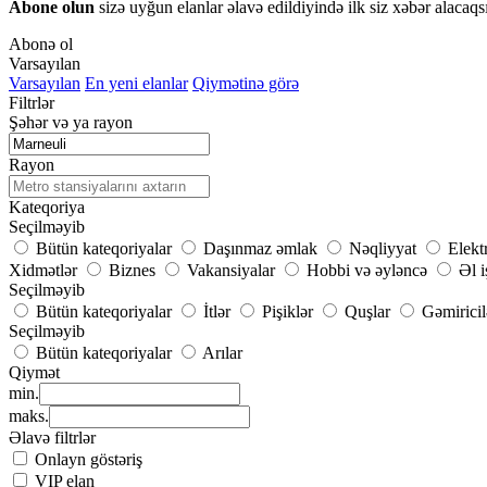
Abone olun
sizə uyğun elanlar əlavə edildiyində ilk siz xəbər alacaqs
Abonə ol
Varsayılan
Varsayılan
En yeni elanlar
Qiymətinə görə
Filtrlər
Şəhər və ya rayon
Rayon
Kateqoriya
Seçilməyib
Bütün kateqoriyalar
Daşınmaz əmlak
Nəqliyyat
Elekt
Xidmətlər
Biznes
Vakansiyalar
Hobbi və əyləncə
Əl i
Seçilməyib
Bütün kateqoriyalar
İtlər
Pişiklər
Quşlar
Gəmiricil
Seçilməyib
Bütün kateqoriyalar
Arılar
Qiymət
min.
maks.
Əlavə filtrlər
Onlayn göstəriş
VIP elan