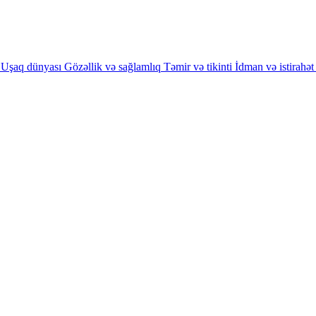
Uşaq dünyası
Gözəllik və sağlamlıq
Təmir və tikinti
İdman və istirahət