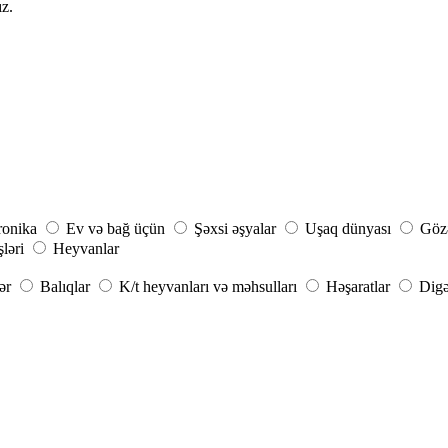
ız.
ronika
Ev və bağ üçün
Şəxsi əşyalar
Uşaq dünyası
Gözə
şləri
Heyvanlar
ər
Balıqlar
K/t heyvanları və məhsulları
Həşaratlar
Digə