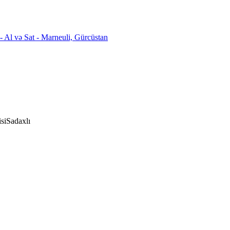
si
Sadaxlı