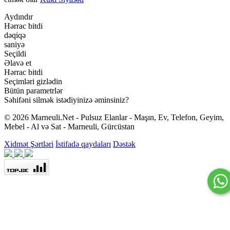
Aydındır
Hərrac bitdi
dəqiqə
saniyə
Seçildi
Əlavə et
Hərrac bitdi
Seçimləri gizlədin
Bütün parametrlər
Səhifəni silmək istədiyinizə əminsiniz?
© 2026 Marneuli.Net - Pulsuz Elanlar - Maşın, Ev, Telefon, Geyim,
Mebel - Al və Sat - Marneuli, Gürcüstan
Xidmət Şərtləri
İstifadə qaydaları
Dəstək