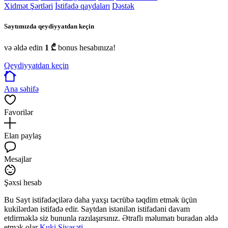
Xidmət Şərtləri
İstifadə qaydaları
Dəstək
Saytımızda qeydiyyatdan keçin
və əldə edin
1 ₾
bonus hesabınıza!
Qeydiyyatdan keçin
Ana səhifə
Favorilər
Elan paylaş
Mesajlar
Şəxsi hesab
Bu Sayt istifadəçilərə daha yaxşı təcrübə təqdim etmək üçün
kukilərdən istifadə edir. Saytdan istənilən istifadəni davam
etdirməklə siz bununla razılaşırsınız. Ətraflı məlumatı buradan əldə
etmək olar
Kuki Siyasəti