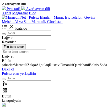
Azərbaycan dili
Русский
Azərbaycan dili
Xəritə
Mağazalar
Bloq
Kataloq
Ləğv et
Rayonlar
Filtr üzrə axtar
Ləğv et
Bütün
şəhərlər
Marneuli
Zalqa
Ağbulaq
Rustavi
Dmanisi
Qardabani
Bolnisi
Sada
Daxil ol
Pulsuz elan yerləşdirin
Bütün
kateqoriyalar