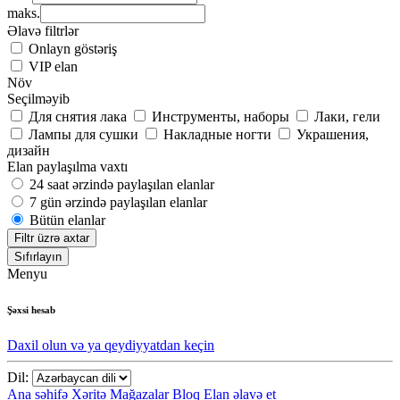
maks.
Əlavə filtrlər
Onlayn göstəriş
VIP elan
Növ
Seçilməyib
Для снятия лака
Инструменты, наборы
Лаки, гели
Лампы для сушки
Накладные ногти
Украшения,
дизайн
Elan paylaşılma vaxtı
24 saat ərzində paylaşılan elanlar
7 gün ərzində paylaşılan elanlar
Bütün elanlar
Filtr üzrə axtar
Sıfırlayın
Menyu
Şəxsi hesab
Daxil olun və ya qeydiyyatdan keçin
Dil:
Ana səhifə
Xəritə
Mağazalar
Bloq
Elan əlavə et