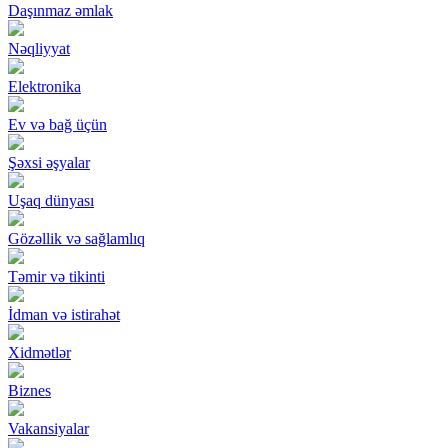
Daşınmaz əmlak
Nəqliyyat
Elektronika
Ev və bağ üçün
Şəxsi əşyalar
Uşaq dünyası
Gözəllik və sağlamlıq
Təmir və tikinti
İdman və istirahət
Xidmətlər
Biznes
Vakansiyalar