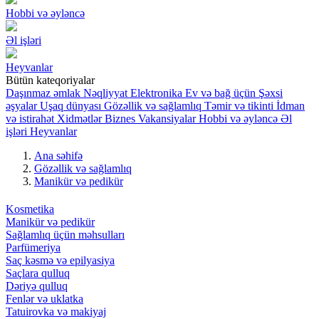
Hobbi və əyləncə
Əl işləri
Heyvanlar
Bütün kateqoriyalar
Daşınmaz əmlak
Nəqliyyat
Elektronika
Ev və bağ üçün
Şəxsi
əşyalar
Uşaq dünyası
Gözəllik və sağlamlıq
Təmir və tikinti
İdman
və istirahət
Xidmətlər
Biznes
Vakansiyalar
Hobbi və əyləncə
Əl
işləri
Heyvanlar
Ana səhifə
Gözəllik və sağlamlıq
Manikür və pedikür
Kosmetika
Manikür və pedikür
Sağlamlıq üçün məhsulları
Parfümeriya
Saç kəsmə və epilyasiya
Saçlara qulluq
Dəriyə qulluq
Fenlər və uklatka
Tatuirovka və makiyaj