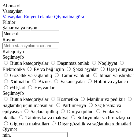
Abonə ol
Varsayılan
Varsayılan
En yeni elanlar
Qiymətinə görə
Filtrlər
Şəhər və ya rayon
Rayon
Kateqoriya
Seçilməyib
Bütün kateqoriyalar
Daşınmaz əmlak
Nəqliyyat
Elektronika
Ev və bağ üçün
Şəxsi əşyalar
Uşaq dünyası
Gözəllik və sağlamlıq
Təmir və tikinti
İdman və istirahət
Xidmətlər
Biznes
Vakansiyalar
Hobbi və əyləncə
Əl işləri
Heyvanlar
Seçilməyib
Bütün kateqoriyalar
Kosmetika
Manikür və pedikür
Sağlamlıq üçün məhsulları
Parfümeriya
Saç kəsmə və
epilyasiya
Saçlara qulluq
Dəriyə qulluq
Fenlər və
uklatka
Tatuirovka və makiyaj
Solaryumlar və bronzlaşma
Gigiyena məhsulları
Digər gözəllik və sağlamlıq xidmətləri
Qiymət
min.