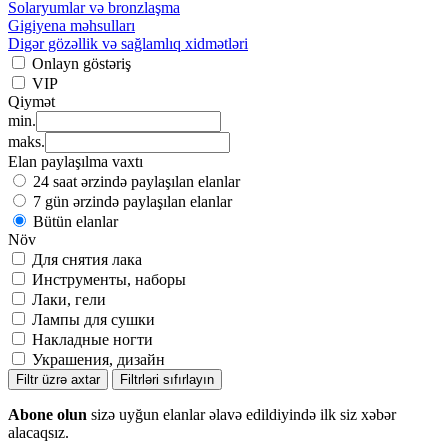
Solaryumlar və bronzlaşma
Gigiyena məhsulları
Digər gözəllik və sağlamlıq xidmətləri
Onlayn göstəriş
VIP
Qiymət
min.
maks.
Elan paylaşılma vaxtı
24 saat ərzində paylaşılan elanlar
7 gün ərzində paylaşılan elanlar
Bütün elanlar
Növ
Для снятия лака
Инструменты, наборы
Лаки, гели
Лампы для сушки
Накладные ногти
Украшения, дизайн
Filtr üzrə axtar
Filtrləri sıfırlayın
Abone olun
sizə uyğun elanlar əlavə edildiyində ilk siz xəbər
alacaqsız.