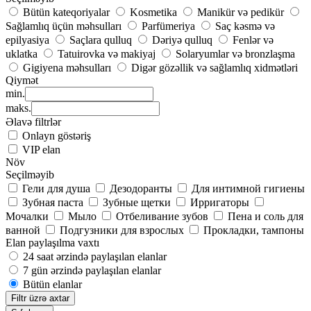
Bütün kateqoriyalar
Kosmetika
Manikür və pedikür
Sağlamlıq üçün məhsulları
Parfümeriya
Saç kəsmə və
epilyasiya
Saçlara qulluq
Dəriyə qulluq
Fenlər və
uklatka
Tatuirovka və makiyaj
Solaryumlar və bronzlaşma
Gigiyena məhsulları
Digər gözəllik və sağlamlıq xidmətləri
Qiymət
min.
maks.
Əlavə filtrlər
Onlayn göstəriş
VIP elan
Növ
Seçilməyib
Гели для душа
Дезодоранты
Для интимной гигиены
Зубная паста
Зубные щетки
Ирригаторы
Мочалки
Мыло
Отбеливание зубов
Пена и соль для
ванной
Подгузники для взрослых
Прокладки, тампоны
Elan paylaşılma vaxtı
24 saat ərzində paylaşılan elanlar
7 gün ərzində paylaşılan elanlar
Bütün elanlar
Filtr üzrə axtar