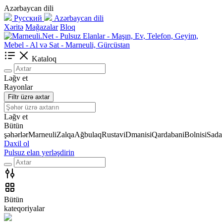
Azərbaycan dili
Русский
Azərbaycan dili
Xəritə
Mağazalar
Bloq
Kataloq
Ləğv et
Rayonlar
Filtr üzrə axtar
Ləğv et
Bütün
şəhərlər
Marneuli
Zalqa
Ağbulaq
Rustavi
Dmanisi
Qardabani
Bolnisi
Sada
Daxil ol
Pulsuz elan yerləşdirin
Bütün
kateqoriyalar