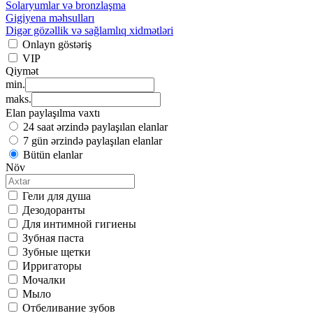
Solaryumlar və bronzlaşma
Gigiyena məhsulları
Digər gözəllik və sağlamlıq xidmətləri
Onlayn göstəriş
VIP
Qiymət
min.
maks.
Elan paylaşılma vaxtı
24 saat ərzində paylaşılan elanlar
7 gün ərzində paylaşılan elanlar
Bütün elanlar
Növ
Гели для душа
Дезодоранты
Для интимной гигиены
Зубная паста
Зубные щетки
Ирригаторы
Мочалки
Мыло
Отбеливание зубов