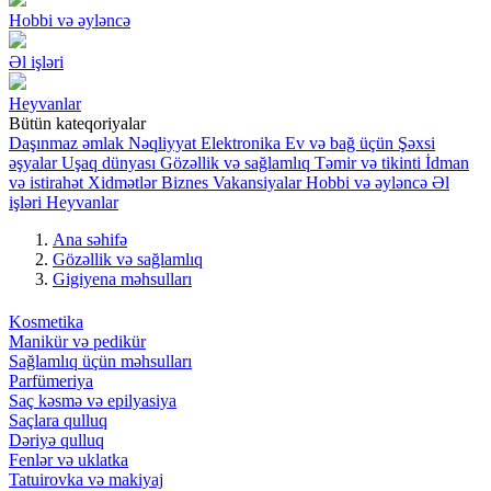
Hobbi və əyləncə
Əl işləri
Heyvanlar
Bütün kateqoriyalar
Daşınmaz əmlak
Nəqliyyat
Elektronika
Ev və bağ üçün
Şəxsi
əşyalar
Uşaq dünyası
Gözəllik və sağlamlıq
Təmir və tikinti
İdman
və istirahət
Xidmətlər
Biznes
Vakansiyalar
Hobbi və əyləncə
Əl
işləri
Heyvanlar
Ana səhifə
Gözəllik və sağlamlıq
Gigiyena məhsulları
Kosmetika
Manikür və pedikür
Sağlamlıq üçün məhsulları
Parfümeriya
Saç kəsmə və epilyasiya
Saçlara qulluq
Dəriyə qulluq
Fenlər və uklatka
Tatuirovka və makiyaj