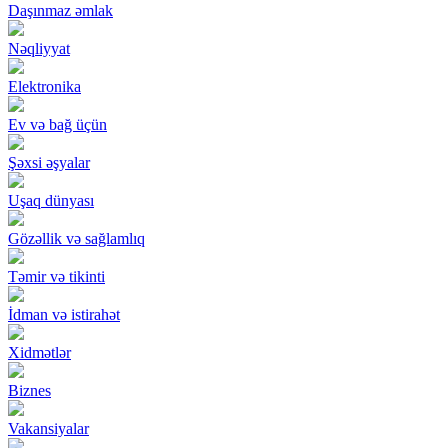
Daşınmaz əmlak
Nəqliyyat
Elektronika
Ev və bağ üçün
Şəxsi əşyalar
Uşaq dünyası
Gözəllik və sağlamlıq
Təmir və tikinti
İdman və istirahət
Xidmətlər
Biznes
Vakansiyalar