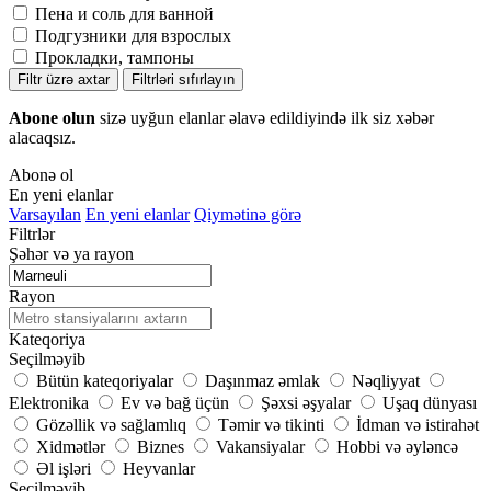
Пена и соль для ванной
Подгузники для взрослых
Прокладки, тампоны
Filtr üzrə axtar
Filtrləri sıfırlayın
Abone olun
sizə uyğun elanlar əlavə edildiyində ilk siz xəbər
alacaqsız.
Abonə ol
En yeni elanlar
Varsayılan
En yeni elanlar
Qiymətinə görə
Filtrlər
Şəhər və ya rayon
Rayon
Kateqoriya
Seçilməyib
Bütün kateqoriyalar
Daşınmaz əmlak
Nəqliyyat
Elektronika
Ev və bağ üçün
Şəxsi əşyalar
Uşaq dünyası
Gözəllik və sağlamlıq
Təmir və tikinti
İdman və istirahət
Xidmətlər
Biznes
Vakansiyalar
Hobbi və əyləncə
Əl işləri
Heyvanlar
Seçilməyib