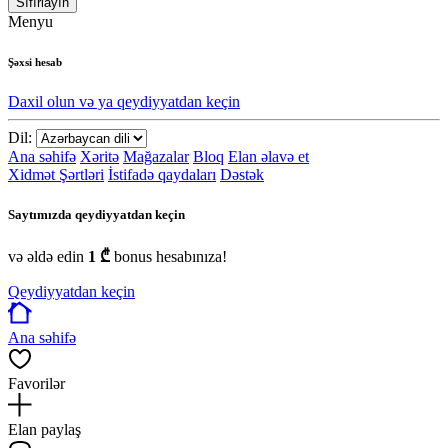
Sıfırlayın
Menyu
Şəxsi hesab
Daxil olun və ya qeydiyyatdan keçin
Dil:
Ana səhifə
Xəritə
Mağazalar
Bloq
Elan əlavə et
Xidmət Şərtləri
İstifadə qaydaları
Dəstək
Saytımızda qeydiyyatdan keçin
və əldə edin
1 ₾
bonus hesabınıza!
Qeydiyyatdan keçin
Ana səhifə
Favorilər
Elan paylaş