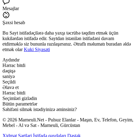
Mesajlar
Şəxsi hesab
Bu Sayt istifadəçilərə daha yaxşı təcrübə təqdim etmək üçün
kukilərdən istifadə edir. Saytdan istənilən istifadəni davam
etdirməklə siz bununla razılaşırsınız. Ətraflı məlumatı buradan əldə
etmək olar
Kuki Siyasəti
Aydındır
Hərrac bitdi
dəqiqə
saniyə
Seçildi
Əlavə et
Hərrac bitdi
Seçimləri gizlədin
Bütün parametrlər
Səhifəni silmək istədiyinizə əminsiniz?
© 2026 Marneuli.Net - Pulsuz Elanlar - Maşın, Ev, Telefon, Geyim,
Mebel - Al və Sat - Marneuli, Gürcüstan
Xidmət Şərtləri
İstifadə qaydaları
Dəstək