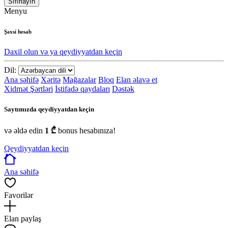
Sıfırlayın
Menyu
Şəxsi hesab
Daxil olun və ya qeydiyyatdan keçin
Dil:
Ana səhifə
Xəritə
Mağazalar
Bloq
Elan əlavə et
Xidmət Şərtləri
İstifadə qaydaları
Dəstək
Saytımızda qeydiyyatdan keçin
və əldə edin
1 ₾
bonus hesabınıza!
Qeydiyyatdan keçin
Ana səhifə
Favorilər
Elan paylaş