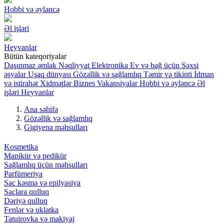
Hobbi və əyləncə
Əl işləri
Heyvanlar
Bütün kateqoriyalar
Daşınmaz əmlak
Nəqliyyat
Elektronika
Ev və bağ üçün
Şəxsi
əşyalar
Uşaq dünyası
Gözəllik və sağlamlıq
Təmir və tikinti
İdman
və istirahət
Xidmətlər
Biznes
Vakansiyalar
Hobbi və əyləncə
Əl
işləri
Heyvanlar
Ana səhifə
Gözəllik və sağlamlıq
Gigiyena məhsulları
Kosmetika
Manikür və pedikür
Sağlamlıq üçün məhsulları
Parfümeriya
Saç kəsmə və epilyasiya
Saçlara qulluq
Dəriyə qulluq
Fenlər və uklatka
Tatuirovka və makiyaj