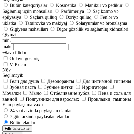
Bütün kateqoriyalar
Kosmetika
Manikür və pedikür
Sağlamlıq üçün məhsulları
Parfümeriya
Saç kəsmə və
epilyasiya
Saçlara qulluq
Dəriyə qulluq
Fenlər və
uklatka
Tatuirovka və makiyaj
Solaryumlar və bronzlaşma
Gigiyena məhsulları
Digər gözəllik və sağlamlıq xidmətləri
Qiymət
min.
maks.
Əlavə filtrlər
Onlayn göstəriş
VIP elan
Növ
Seçilməyib
Гели для душа
Дезодоранты
Для интимной гигиены
Зубная паста
Зубные щетки
Ирригаторы
Мочалки
Мыло
Отбеливание зубов
Пена и соль для
ванной
Подгузники для взрослых
Прокладки, тампоны
Elan paylaşılma vaxtı
24 saat ərzində paylaşılan elanlar
7 gün ərzində paylaşılan elanlar
Bütün elanlar
Filtr üzrə axtar