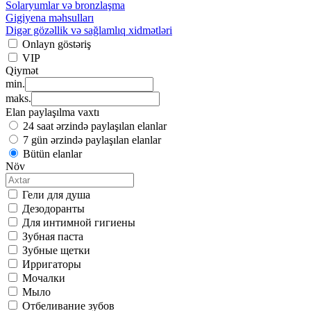
Solaryumlar və bronzlaşma
Gigiyena məhsulları
Digər gözəllik və sağlamlıq xidmətləri
Onlayn göstəriş
VIP
Qiymət
min.
maks.
Elan paylaşılma vaxtı
24 saat ərzində paylaşılan elanlar
7 gün ərzində paylaşılan elanlar
Bütün elanlar
Növ
Гели для душа
Дезодоранты
Для интимной гигиены
Зубная паста
Зубные щетки
Ирригаторы
Мочалки
Мыло
Отбеливание зубов