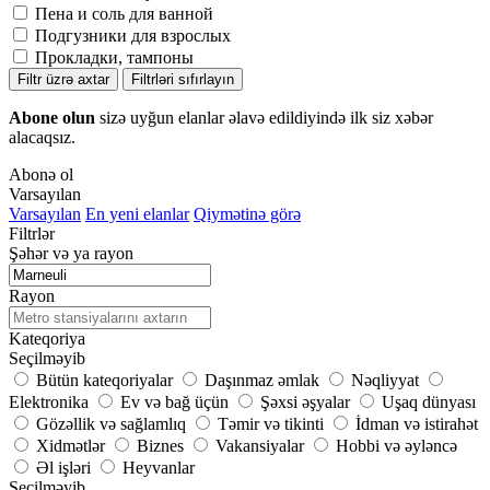
Пена и соль для ванной
Подгузники для взрослых
Прокладки, тампоны
Filtr üzrə axtar
Filtrləri sıfırlayın
Abone olun
sizə uyğun elanlar əlavə edildiyində ilk siz xəbər
alacaqsız.
Abonə ol
Varsayılan
Varsayılan
En yeni elanlar
Qiymətinə görə
Filtrlər
Şəhər və ya rayon
Rayon
Kateqoriya
Seçilməyib
Bütün kateqoriyalar
Daşınmaz əmlak
Nəqliyyat
Elektronika
Ev və bağ üçün
Şəxsi əşyalar
Uşaq dünyası
Gözəllik və sağlamlıq
Təmir və tikinti
İdman və istirahət
Xidmətlər
Biznes
Vakansiyalar
Hobbi və əyləncə
Əl işləri
Heyvanlar
Seçilməyib