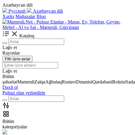
Azərbaycan dili
Русский
Azərbaycan dili
Xəritə
Mağazalar
Bloq
Kataloq
Ləğv et
Rayonlar
Filtr üzrə axtar
Ləğv et
Bütün
şəhərlər
Marneuli
Zalqa
Ağbulaq
Rustavi
Dmanisi
Qardabani
Bolnisi
Sada
Daxil ol
Pulsuz elan yerləşdirin
Bütün
kateqoriyalar