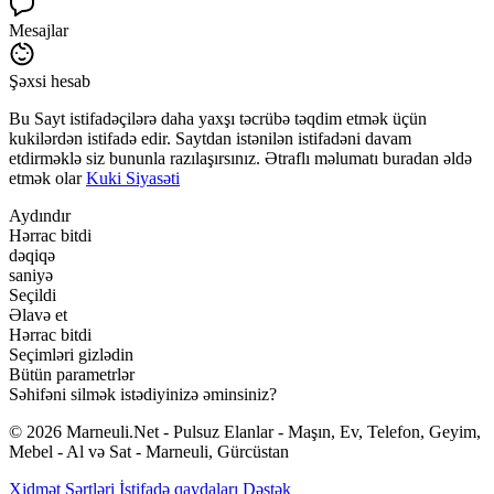
Mesajlar
Şəxsi hesab
Bu Sayt istifadəçilərə daha yaxşı təcrübə təqdim etmək üçün
kukilərdən istifadə edir. Saytdan istənilən istifadəni davam
etdirməklə siz bununla razılaşırsınız. Ətraflı məlumatı buradan əldə
etmək olar
Kuki Siyasəti
Aydındır
Hərrac bitdi
dəqiqə
saniyə
Seçildi
Əlavə et
Hərrac bitdi
Seçimləri gizlədin
Bütün parametrlər
Səhifəni silmək istədiyinizə əminsiniz?
© 2026 Marneuli.Net - Pulsuz Elanlar - Maşın, Ev, Telefon, Geyim,
Mebel - Al və Sat - Marneuli, Gürcüstan
Xidmət Şərtləri
İstifadə qaydaları
Dəstək