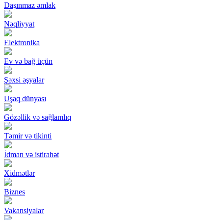
Daşınmaz əmlak
Nəqliyyat
Elektronika
Ev və bağ üçün
Şəxsi əşyalar
Uşaq dünyası
Gözəllik və sağlamlıq
Təmir və tikinti
İdman və istirahət
Xidmətlər
Biznes
Vakansiyalar