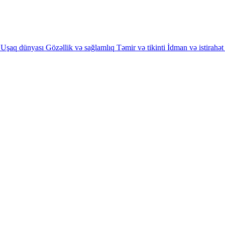
Uşaq dünyası
Gözəllik və sağlamlıq
Təmir və tikinti
İdman və istirahət