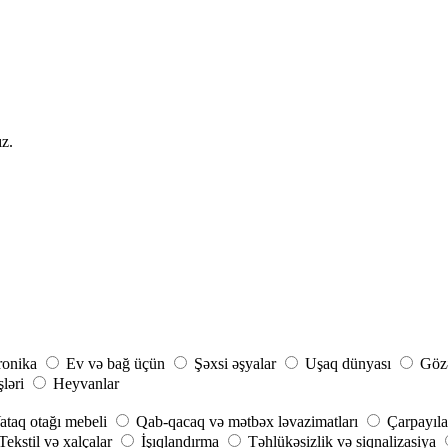
ız.
ronika
Ev və bağ üçün
Şəxsi əşyalar
Uşaq dünyası
Gözə
şləri
Heyvanlar
ataq otağı mebeli
Qab-qacaq və mətbəx ləvazimatları
Çarpayıla
Tekstil və xalçalar
İşıqlandırma
Təhlükəsizlik və siqnalizasiya