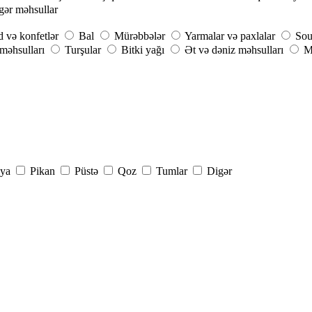
gər məhsullar
 və konfetlər
Bal
Mürəbbələr
Yarmalar və paxlalar
Sou
 məhsulları
Turşular
Bitki yağı
Ət və dəniz məhsulları
M
ya
Pikan
Püstə
Qoz
Tumlar
Digər