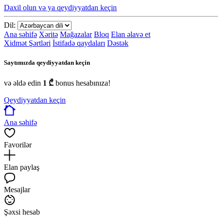
Daxil olun və ya qeydiyyatdan keçin
Dil:
Ana səhifə
Xəritə
Mağazalar
Bloq
Elan əlavə et
Xidmət Şərtləri
İstifadə qaydaları
Dəstək
Saytımızda qeydiyyatdan keçin
və əldə edin
1 ₾
bonus hesabınıza!
Qeydiyyatdan keçin
Ana səhifə
Favorilər
Elan paylaş
Mesajlar
Şəxsi hesab