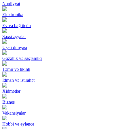
Nəqliyyat
Elektronika
Ev və bağ üçün
Şəxsi əşyalar
Uşaq dünyası
Gözəllik və sağlamlıq
Təmir və tikinti
İdman və istirahət
Xidmətlər
Biznes
Vakansiyalar
Hobbi və əyləncə