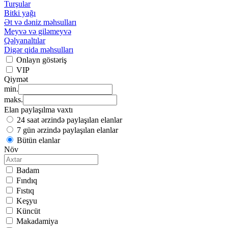
Turşular
Bitki yağı
Ət və dəniz məhsulları
Meyvə və giləmeyvə
Qəlyanaltılar
Digər qida məhsulları
Onlayn göstəriş
VIP
Qiymət
min.
maks.
Elan paylaşılma vaxtı
24 saat ərzində paylaşılan elanlar
7 gün ərzində paylaşılan elanlar
Bütün elanlar
Növ
Badam
Fındıq
Fıstıq
Keşyu
Küncüt
Makadamiya