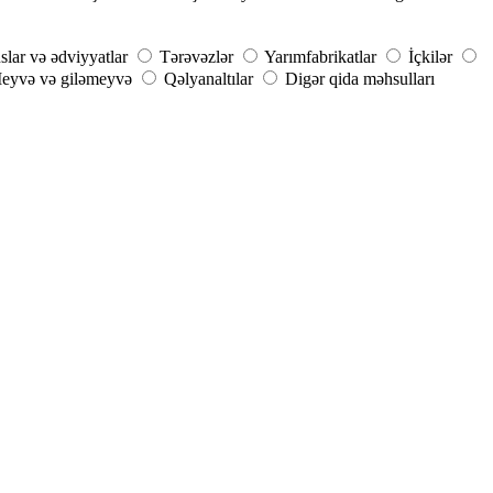
slar və ədviyyatlar
Tərəvəzlər
Yarımfabrikatlar
İçkilər
eyvə və giləmeyvə
Qəlyanaltılar
Digər qida məhsulları