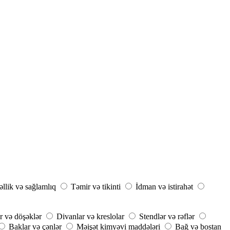
llik və sağlamlıq
Təmir və tikinti
İdman və istirahət
r və döşəklər
Divanlar və kreslolar
Stendlər və rəflər
Baklar və çənlər
Məişət kimyəvi maddələri
Bağ və bostan