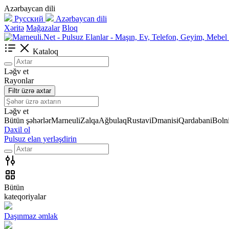
Azərbaycan dili
Русский
Azərbaycan dili
Xəritə
Mağazalar
Bloq
Kataloq
Ləğv et
Rayonlar
Filtr üzrə axtar
Ləğv et
Bütün şəhərlər
Marneuli
Zalqa
Ağbulaq
Rustavi
Dmanisi
Qardabani
Bolni
Daxil ol
Pulsuz elan yerləşdirin
Bütün
kateqoriyalar
Daşınmaz əmlak