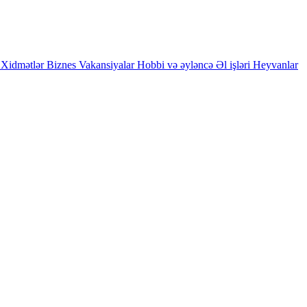
Xidmətlər
Biznes
Vakansiyalar
Hobbi və əyləncə
Əl işləri
Heyvanlar