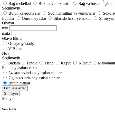
Bağ mebelləri
Bitkilər və toxumlar
Bağ və bostan üçün di
Seçilməyib
Bütün kateqoriyalar
Süd məhsulları və yumurtalar
Şokolad
Ləpələr
Quru meyvələr
Sifarişlə hazır yeməklər
Şirniyyat
Qiymət
min.
maks.
Əlavə filtrlər
Onlayn göstəriş
VIP elan
Növ
Seçilməyib
Badam
Fındıq
Fıstıq
Keşyu
Küncüt
Makadami
Elan paylaşılma vaxtı
24 saat ərzində paylaşılan elanlar
7 gün ərzində paylaşılan elanlar
Bütün elanlar
Filtr üzrə axtar
Sıfırlayın
Menyu
Şəxsi hesab