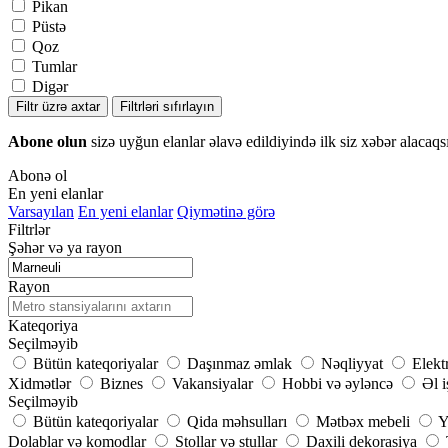
Pikan
Püstə
Qoz
Tumlar
Digər
Filtr üzrə axtar
Filtrləri sıfırlayın
Abone olun
sizə uyğun elanlar əlavə edildiyində ilk siz xəbər alacaqs
Abonə ol
En yeni elanlar
Varsayılan
En yeni elanlar
Qiymətinə görə
Filtrlər
Şəhər və ya rayon
Rayon
Kateqoriya
Seçilməyib
Bütün kateqoriyalar
Daşınmaz əmlak
Nəqliyyat
Elekt
Xidmətlər
Biznes
Vakansiyalar
Hobbi və əyləncə
Əl i
Seçilməyib
Bütün kateqoriyalar
Qida məhsulları
Mətbəx mebeli
Y
Dolablar və komodlar
Stollar və stullar
Daxili dekorasiya