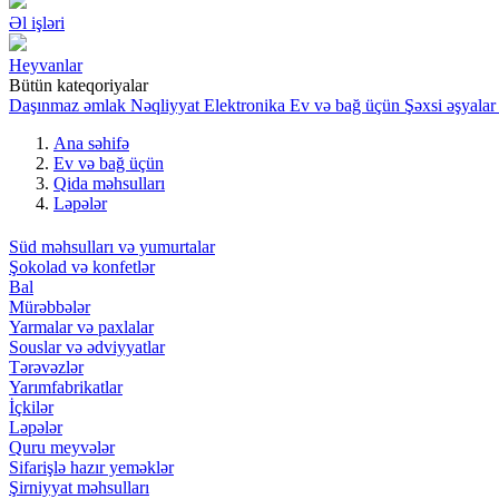
Əl işləri
Heyvanlar
Bütün kateqoriyalar
Daşınmaz əmlak
Nəqliyyat
Elektronika
Ev və bağ üçün
Şəxsi əşyalar
Ana səhifə
Ev və bağ üçün
Qida məhsulları
Ləpələr
Süd məhsulları və yumurtalar
Şokolad və konfetlər
Bal
Mürəbbələr
Yarmalar və paxlalar
Souslar və ədviyyatlar
Tərəvəzlər
Yarımfabrikatlar
İçkilər
Ləpələr
Quru meyvələr
Sifarişlə hazır yeməklər
Şirniyyat məhsulları