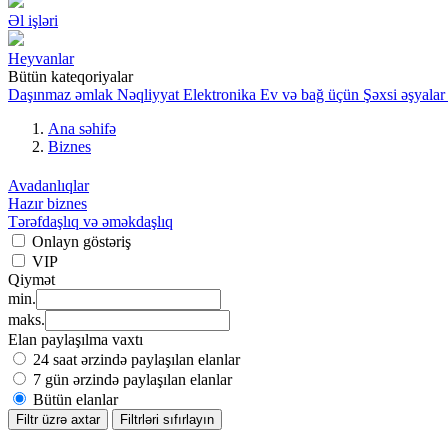
Əl işləri
Heyvanlar
Bütün kateqoriyalar
Daşınmaz əmlak
Nəqliyyat
Elektronika
Ev və bağ üçün
Şəxsi əşyalar
Ana səhifə
Biznes
Avadanlıqlar
Hazır biznes
Tərəfdaşlıq və əməkdaşlıq
Onlayn göstəriş
VIP
Qiymət
min.
maks.
Elan paylaşılma vaxtı
24 saat ərzində paylaşılan elanlar
7 gün ərzində paylaşılan elanlar
Bütün elanlar
Filtr üzrə axtar
Filtrləri sıfırlayın