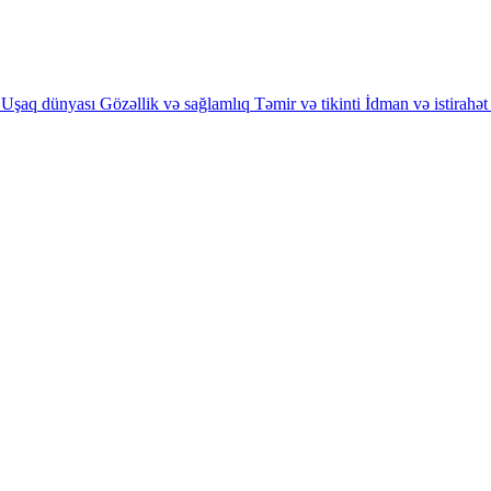
Uşaq dünyası
Gözəllik və sağlamlıq
Təmir və tikinti
İdman və istirahət