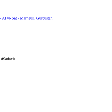
si
Sadaxlı