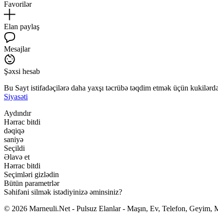
Favorilər
Elan paylaş
Mesajlar
Şəxsi hesab
Bu Sayt istifadəçilərə daha yaxşı təcrübə təqdim etmək üçün kukilərdən
Siyasəti
Aydındır
Hərrac bitdi
dəqiqə
saniyə
Seçildi
Əlavə et
Hərrac bitdi
Seçimləri gizlədin
Bütün parametrlər
Səhifəni silmək istədiyinizə əminsiniz?
© 2026 Marneuli.Net - Pulsuz Elanlar - Maşın, Ev, Telefon, Geyim, M