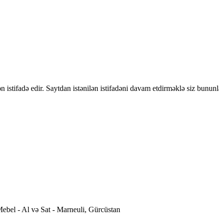
 istifadə edir. Saytdan istənilən istifadəni davam etdirməklə siz bununl
ebel - Al və Sat - Marneuli, Gürcüstan