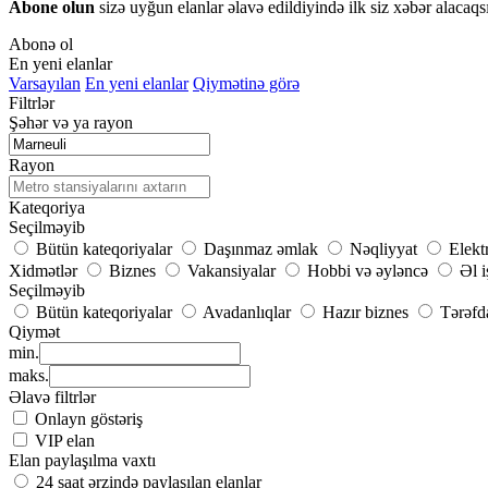
Abone olun
sizə uyğun elanlar əlavə edildiyində ilk siz xəbər alacaqs
Abonə ol
En yeni elanlar
Varsayılan
En yeni elanlar
Qiymətinə görə
Filtrlər
Şəhər və ya rayon
Rayon
Kateqoriya
Seçilməyib
Bütün kateqoriyalar
Daşınmaz əmlak
Nəqliyyat
Elekt
Xidmətlər
Biznes
Vakansiyalar
Hobbi və əyləncə
Əl i
Seçilməyib
Bütün kateqoriyalar
Avadanlıqlar
Hazır biznes
Tərəfd
Qiymət
min.
maks.
Əlavə filtrlər
Onlayn göstəriş
VIP elan
Elan paylaşılma vaxtı
24 saat ərzində paylaşılan elanlar