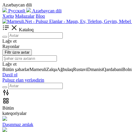
Azərbaycan dili
Русский
Azərbaycan dili
Xəritə
Mağazalar
Bloq
Kataloq
Ləğv et
Rayonlar
Filtr üzrə axtar
Ləğv et
Bütün şəhərlər
Marneuli
Zalqa
Ağbulaq
Rustavi
Dmanisi
Qardabani
Bolni
Daxil ol
Pulsuz elan yerləşdirin
Bütün
kateqoriyalar
Daşınmaz əmlak