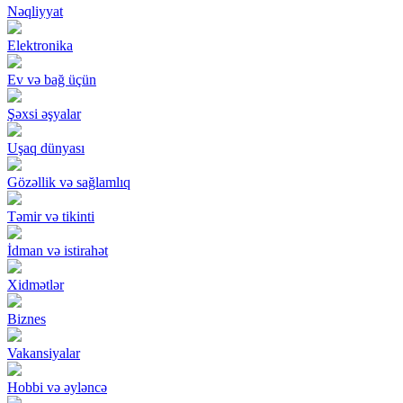
Nəqliyyat
Elektronika
Ev və bağ üçün
Şəxsi əşyalar
Uşaq dünyası
Gözəllik və sağlamlıq
Təmir və tikinti
İdman və istirahət
Xidmətlər
Biznes
Vakansiyalar
Hobbi və əyləncə