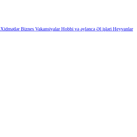
Xidmətlər
Biznes
Vakansiyalar
Hobbi və əyləncə
Əl işləri
Heyvanlar