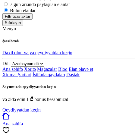
7 gün ərzində paylaşılan elanlar
Bütün elanlar
Filtr üzrə axtar
Sıfırlayın
Menyu
Şəxsi hesab
Daxil olun və ya qeydiyyatdan keçin
Dil:
Ana səhifə
Xəritə
Mağazalar
Bloq
Elan əlavə et
Xidmət Şərtləri
İstifadə qaydaları
Dəstək
Saytımızda qeydiyyatdan keçin
və əldə edin
1 ₾
bonus hesabınıza!
Qeydiyyatdan keçin
Ana səhifə