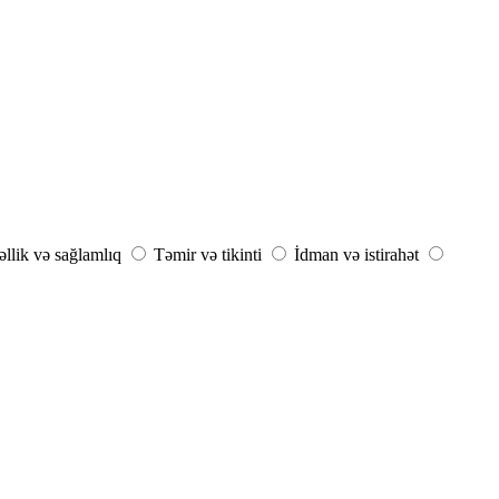
llik və sağlamlıq
Təmir və tikinti
İdman və istirahət