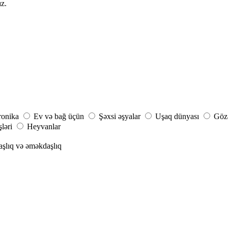
ız.
ronika
Ev və bağ üçün
Şəxsi əşyalar
Uşaq dünyası
Gözə
şləri
Heyvanlar
aşlıq və əməkdaşlıq