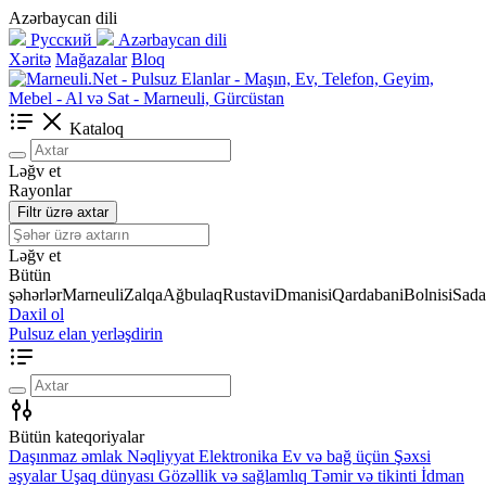
Azərbaycan dili
Русский
Azərbaycan dili
Xəritə
Mağazalar
Bloq
Kataloq
Ləğv et
Rayonlar
Filtr üzrə axtar
Ləğv et
Bütün
şəhərlər
Marneuli
Zalqa
Ağbulaq
Rustavi
Dmanisi
Qardabani
Bolnisi
Sada
Daxil ol
Pulsuz elan yerləşdirin
Bütün kateqoriyalar
Daşınmaz əmlak
Nəqliyyat
Elektronika
Ev və bağ üçün
Şəxsi
əşyalar
Uşaq dünyası
Gözəllik və sağlamlıq
Təmir və tikinti
İdman