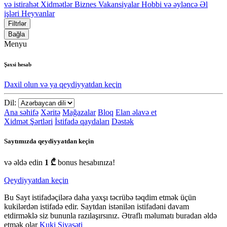
və istirahət
Xidmətlər
Biznes
Vakansiyalar
Hobbi və əyləncə
Əl
işləri
Heyvanlar
Filtrlər
Bağla
Menyu
Şəxsi hesab
Daxil olun və ya qeydiyyatdan keçin
Dil:
Ana səhifə
Xəritə
Mağazalar
Bloq
Elan əlavə et
Xidmət Şərtləri
İstifadə qaydaları
Dəstək
Saytımızda qeydiyyatdan keçin
və əldə edin
1 ₾
bonus hesabınıza!
Qeydiyyatdan keçin
Bu Sayt istifadəçilərə daha yaxşı təcrübə təqdim etmək üçün
kukilərdən istifadə edir. Saytdan istənilən istifadəni davam
etdirməklə siz bununla razılaşırsınız. Ətraflı məlumatı buradan əldə
etmək olar
Kuki Siyasəti