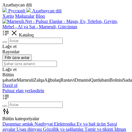
Azərbaycan dili
Русский
Azərbaycan dili
Xəritə
Mağazalar
Bloq
Kataloq
Ləğv et
Rayonlar
Filtr üzrə axtar
Ləğv et
Bütün
şəhərlər
Marneuli
Zalqa
Ağbulaq
Rustavi
Dmanisi
Qardabani
Bolnisi
Sada
Daxil ol
Pulsuz elan yerləşdirin
Bütün kateqoriyalar
Daşınmaz əmlak
Nəqliyyat
Elektronika
Ev və bağ üçün
Şəxsi
əşyalar
Uşaq dünyası
Gözəllik və sağlamlıq
Təmir və tikinti
İdman