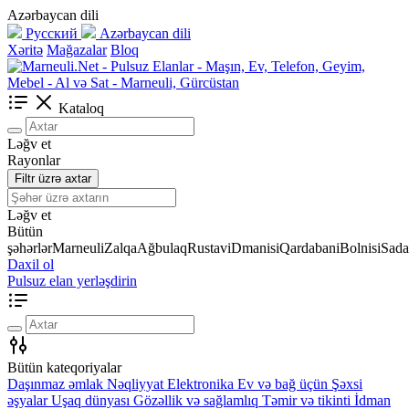
Azərbaycan dili
Русский
Azərbaycan dili
Xəritə
Mağazalar
Bloq
Kataloq
Ləğv et
Rayonlar
Filtr üzrə axtar
Ləğv et
Bütün
şəhərlər
Marneuli
Zalqa
Ağbulaq
Rustavi
Dmanisi
Qardabani
Bolnisi
Sada
Daxil ol
Pulsuz elan yerləşdirin
Bütün kateqoriyalar
Daşınmaz əmlak
Nəqliyyat
Elektronika
Ev və bağ üçün
Şəxsi
əşyalar
Uşaq dünyası
Gözəllik və sağlamlıq
Təmir və tikinti
İdman