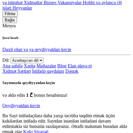
və istirahət
Xidmətlər
Biznes
Vakansiyalar
Hobbi və əyləncə
Əl
işləri
Heyvanlar
Filtrlər
Bağla
Menyu
Şəxsi hesab
Daxil olun və ya qeydiyyatdan keçin
Dil:
Ana səhifə
Xəritə
Mağazalar
Bloq
Elan əlavə et
Xidmət Şərtləri
İstifadə qaydaları
Dəstək
Saytımızda qeydiyyatdan keçin
və əldə edin
1 ₾
bonus hesabınıza!
Qeydiyyatdan keçin
Bu Sayt istifadəçilərə daha yaxşı təcrübə təqdim etmək üçün
kukilərdən istifadə edir. Saytdan istənilən istifadəni davam
etdirməklə siz bununla razılaşırsınız. Ətraflı məlumatı buradan əldə
etmək olar
Kuki Siyasəti