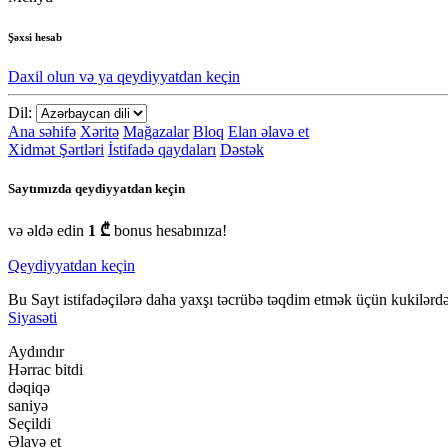
Şəxsi hesab
Daxil olun və ya qeydiyyatdan keçin
Dil:
Ana səhifə
Xəritə
Mağazalar
Bloq
Elan əlavə et
Xidmət Şərtləri
İstifadə qaydaları
Dəstək
Saytımızda qeydiyyatdan keçin
və əldə edin
1 ₾
bonus hesabınıza!
Qeydiyyatdan keçin
Bu Sayt istifadəçilərə daha yaxşı təcrübə təqdim etmək üçün kukilərdən
Siyasəti
Aydındır
Hərrac bitdi
dəqiqə
saniyə
Seçildi
Əlavə et