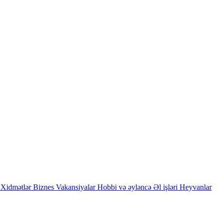
Xidmətlər
Biznes
Vakansiyalar
Hobbi və əyləncə
Əl işləri
Heyvanlar