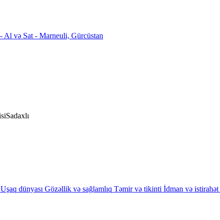
si
Sadaxlı
Uşaq dünyası
Gözəllik və sağlamlıq
Təmir və tikinti
İdman və istirahət