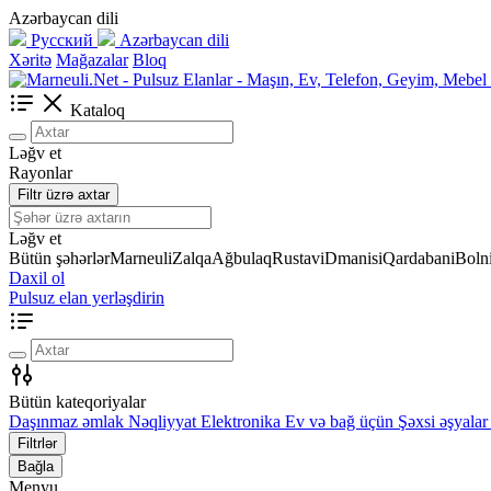
Azərbaycan dili
Русский
Azərbaycan dili
Xəritə
Mağazalar
Bloq
Kataloq
Ləğv et
Rayonlar
Filtr üzrə axtar
Ləğv et
Bütün şəhərlər
Marneuli
Zalqa
Ağbulaq
Rustavi
Dmanisi
Qardabani
Bolni
Daxil ol
Pulsuz elan yerləşdirin
Bütün kateqoriyalar
Daşınmaz əmlak
Nəqliyyat
Elektronika
Ev və bağ üçün
Şəxsi əşyalar
Filtrlər
Bağla
Menyu