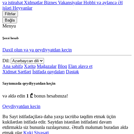
və istirahət
Xidmətlər
Biznes
Vakansiyalar
Hobbi və əyləncə
Əl
işləri
Heyvanlar
Filtrlər
Bağla
Menyu
Şəxsi hesab
Daxil olun və ya qeydiyyatdan keçin
Dil:
Ana səhifə
Xəritə
Mağazalar
Bloq
Elan əlavə et
Xidmət Şərtləri
İstifadə qaydaları
Dəstək
Saytımızda qeydiyyatdan keçin
və əldə edin
1 ₾
bonus hesabınıza!
Qeydiyyatdan keçin
Bu Sayt istifadəçilərə daha yaxşı təcrübə təqdim etmək üçün
kukilərdən istifadə edir. Saytdan istənilən istifadəni davam
etdirməklə siz bununla razılaşırsınız. Ətraflı məlumatı buradan əldə
etmək olar
Kuki Siyasəti