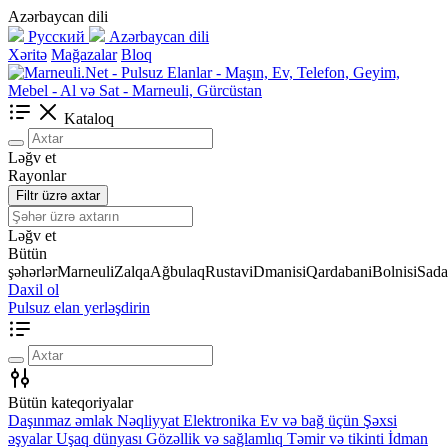
Azərbaycan dili
Русский
Azərbaycan dili
Xəritə
Mağazalar
Bloq
Kataloq
Ləğv et
Rayonlar
Filtr üzrə axtar
Ləğv et
Bütün
şəhərlər
Marneuli
Zalqa
Ağbulaq
Rustavi
Dmanisi
Qardabani
Bolnisi
Sada
Daxil ol
Pulsuz elan yerləşdirin
Bütün kateqoriyalar
Daşınmaz əmlak
Nəqliyyat
Elektronika
Ev və bağ üçün
Şəxsi
əşyalar
Uşaq dünyası
Gözəllik və sağlamlıq
Təmir və tikinti
İdman