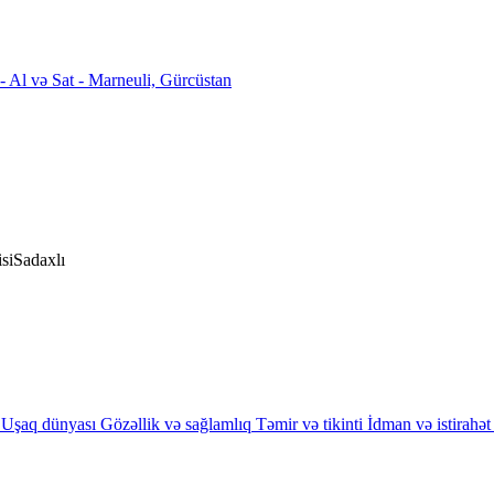
si
Sadaxlı
Uşaq dünyası
Gözəllik və sağlamlıq
Təmir və tikinti
İdman və istirahət