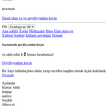
Şəxsi hesab
Daxil olun və ya qeydiyyatdan keçin
Dil:
Ana səhifə
Xəritə
Mağazalar
Bloq
Elan əlavə et
Xidmət Şərtləri
İstifadə qaydaları
Dəstək
Saytımızda qeydiyyatdan keçin
və əldə edin
1 ₾
bonus hesabınıza!
Qeydiyyatdan keçin
Bu Sayt istifadəçilərə daha yaxşı təcrübə təqdim etmək üçün kukilərdən
Siyasəti
Aydındır
Hərrac bitdi
dəqiqə
saniyə
Seçildi
Əlavə et