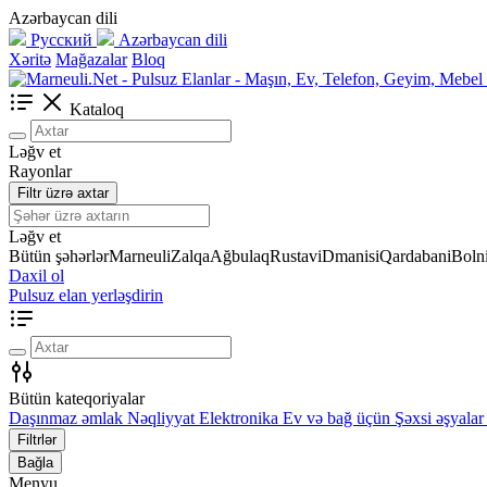
Azərbaycan dili
Русский
Azərbaycan dili
Xəritə
Mağazalar
Bloq
Kataloq
Ləğv et
Rayonlar
Filtr üzrə axtar
Ləğv et
Bütün şəhərlər
Marneuli
Zalqa
Ağbulaq
Rustavi
Dmanisi
Qardabani
Bolni
Daxil ol
Pulsuz elan yerləşdirin
Bütün kateqoriyalar
Daşınmaz əmlak
Nəqliyyat
Elektronika
Ev və bağ üçün
Şəxsi əşyalar
Filtrlər
Bağla
Menyu