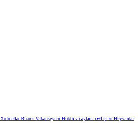
Xidmətlər
Biznes
Vakansiyalar
Hobbi və əyləncə
Əl işləri
Heyvanlar