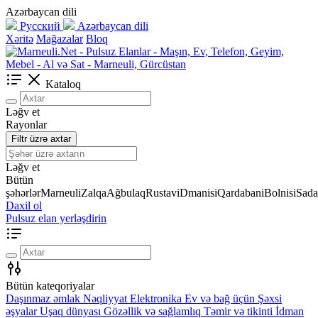
Azərbaycan dili
Русский
Azərbaycan dili
Xəritə
Mağazalar
Bloq
Kataloq
Ləğv et
Rayonlar
Filtr üzrə axtar
Ləğv et
Bütün
şəhərlər
Marneuli
Zalqa
Ağbulaq
Rustavi
Dmanisi
Qardabani
Bolnisi
Sada
Daxil ol
Pulsuz elan yerləşdirin
Bütün kateqoriyalar
Daşınmaz əmlak
Nəqliyyat
Elektronika
Ev və bağ üçün
Şəxsi
əşyalar
Uşaq dünyası
Gözəllik və sağlamlıq
Təmir və tikinti
İdman