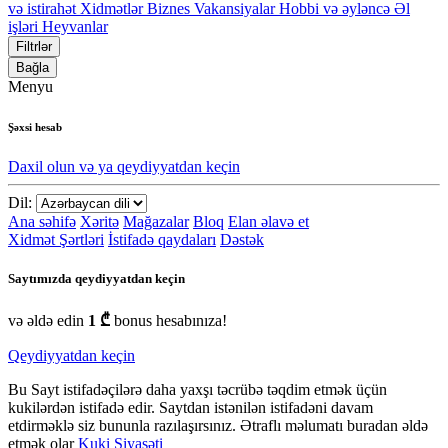
və istirahət
Xidmətlər
Biznes
Vakansiyalar
Hobbi və əyləncə
Əl
işləri
Heyvanlar
Filtrlər
Bağla
Menyu
Şəxsi hesab
Daxil olun və ya qeydiyyatdan keçin
Dil:
Ana səhifə
Xəritə
Mağazalar
Bloq
Elan əlavə et
Xidmət Şərtləri
İstifadə qaydaları
Dəstək
Saytımızda qeydiyyatdan keçin
və əldə edin
1 ₾
bonus hesabınıza!
Qeydiyyatdan keçin
Bu Sayt istifadəçilərə daha yaxşı təcrübə təqdim etmək üçün
kukilərdən istifadə edir. Saytdan istənilən istifadəni davam
etdirməklə siz bununla razılaşırsınız. Ətraflı məlumatı buradan əldə
etmək olar
Kuki Siyasəti