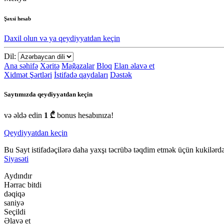
Şəxsi hesab
Daxil olun və ya qeydiyyatdan keçin
Dil:
Ana səhifə
Xəritə
Mağazalar
Bloq
Elan əlavə et
Xidmət Şərtləri
İstifadə qaydaları
Dəstək
Saytımızda qeydiyyatdan keçin
və əldə edin
1 ₾
bonus hesabınıza!
Qeydiyyatdan keçin
Bu Sayt istifadəçilərə daha yaxşı təcrübə təqdim etmək üçün kukilərdən
Siyasəti
Aydındır
Hərrac bitdi
dəqiqə
saniyə
Seçildi
Əlavə et