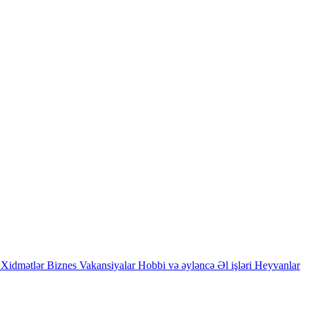
Xidmətlər
Biznes
Vakansiyalar
Hobbi və əyləncə
Əl işləri
Heyvanlar