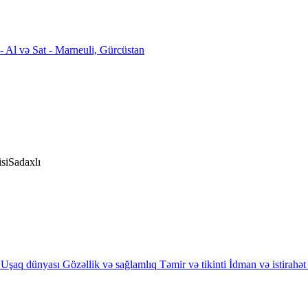
si
Sadaxlı
Uşaq dünyası
Gözəllik və sağlamlıq
Təmir və tikinti
İdman və istirahət