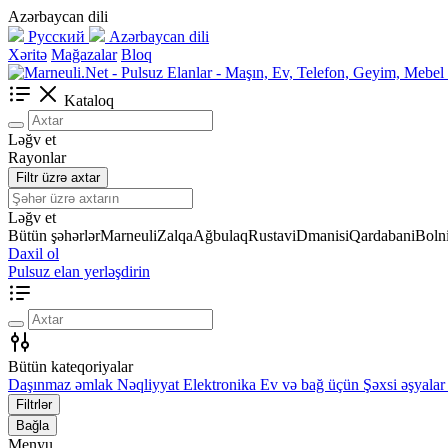
Azərbaycan dili
Русский
Azərbaycan dili
Xəritə
Mağazalar
Bloq
Kataloq
Ləğv et
Rayonlar
Filtr üzrə axtar
Ləğv et
Bütün şəhərlər
Marneuli
Zalqa
Ağbulaq
Rustavi
Dmanisi
Qardabani
Bolni
Daxil ol
Pulsuz elan yerləşdirin
Bütün kateqoriyalar
Daşınmaz əmlak
Nəqliyyat
Elektronika
Ev və bağ üçün
Şəxsi əşyalar
Filtrlər
Bağla
Menyu