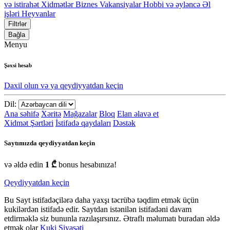
və istirahət
Xidmətlər
Biznes
Vakansiyalar
Hobbi və əyləncə
Əl
işləri
Heyvanlar
Filtrlər
Bağla
Menyu
Şəxsi hesab
Daxil olun və ya qeydiyyatdan keçin
Dil:
Ana səhifə
Xəritə
Mağazalar
Bloq
Elan əlavə et
Xidmət Şərtləri
İstifadə qaydaları
Dəstək
Saytımızda qeydiyyatdan keçin
və əldə edin
1 ₾
bonus hesabınıza!
Qeydiyyatdan keçin
Bu Sayt istifadəçilərə daha yaxşı təcrübə təqdim etmək üçün
kukilərdən istifadə edir. Saytdan istənilən istifadəni davam
etdirməklə siz bununla razılaşırsınız. Ətraflı məlumatı buradan əldə
etmək olar
Kuki Siyasəti