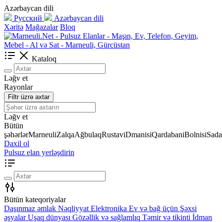
Azərbaycan dili
Русский
Azərbaycan dili
Xəritə
Mağazalar
Bloq
Kataloq
Ləğv et
Rayonlar
Filtr üzrə axtar
Ləğv et
Bütün
şəhərlər
Marneuli
Zalqa
Ağbulaq
Rustavi
Dmanisi
Qardabani
Bolnisi
Sada
Daxil ol
Pulsuz elan yerləşdirin
Bütün kateqoriyalar
Daşınmaz əmlak
Nəqliyyat
Elektronika
Ev və bağ üçün
Şəxsi
əşyalar
Uşaq dünyası
Gözəllik və sağlamlıq
Təmir və tikinti
İdman