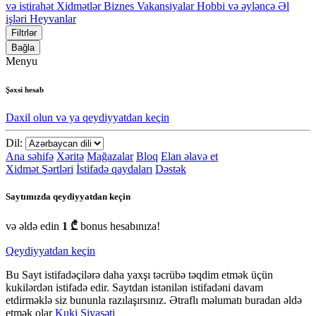
və istirahət
Xidmətlər
Biznes
Vakansiyalar
Hobbi və əyləncə
Əl
işləri
Heyvanlar
Filtrlər
Bağla
Menyu
Şəxsi hesab
Daxil olun və ya qeydiyyatdan keçin
Dil:
Ana səhifə
Xəritə
Mağazalar
Bloq
Elan əlavə et
Xidmət Şərtləri
İstifadə qaydaları
Dəstək
Saytımızda qeydiyyatdan keçin
və əldə edin
1 ₾
bonus hesabınıza!
Qeydiyyatdan keçin
Bu Sayt istifadəçilərə daha yaxşı təcrübə təqdim etmək üçün
kukilərdən istifadə edir. Saytdan istənilən istifadəni davam
etdirməklə siz bununla razılaşırsınız. Ətraflı məlumatı buradan əldə
etmək olar
Kuki Siyasəti