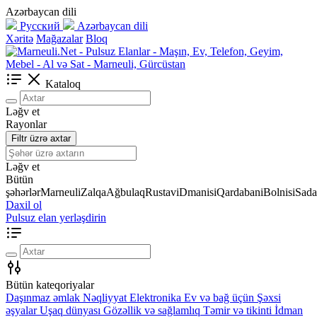
Azərbaycan dili
Русский
Azərbaycan dili
Xəritə
Mağazalar
Bloq
Kataloq
Ləğv et
Rayonlar
Filtr üzrə axtar
Ləğv et
Bütün
şəhərlər
Marneuli
Zalqa
Ağbulaq
Rustavi
Dmanisi
Qardabani
Bolnisi
Sada
Daxil ol
Pulsuz elan yerləşdirin
Bütün kateqoriyalar
Daşınmaz əmlak
Nəqliyyat
Elektronika
Ev və bağ üçün
Şəxsi
əşyalar
Uşaq dünyası
Gözəllik və sağlamlıq
Təmir və tikinti
İdman