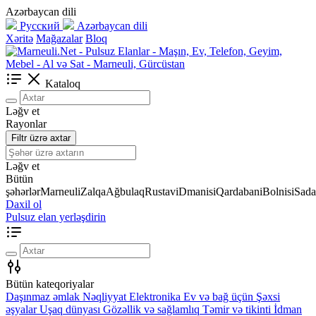
Azərbaycan dili
Русский
Azərbaycan dili
Xəritə
Mağazalar
Bloq
Kataloq
Ləğv et
Rayonlar
Filtr üzrə axtar
Ləğv et
Bütün
şəhərlər
Marneuli
Zalqa
Ağbulaq
Rustavi
Dmanisi
Qardabani
Bolnisi
Sada
Daxil ol
Pulsuz elan yerləşdirin
Bütün kateqoriyalar
Daşınmaz əmlak
Nəqliyyat
Elektronika
Ev və bağ üçün
Şəxsi
əşyalar
Uşaq dünyası
Gözəllik və sağlamlıq
Təmir və tikinti
İdman