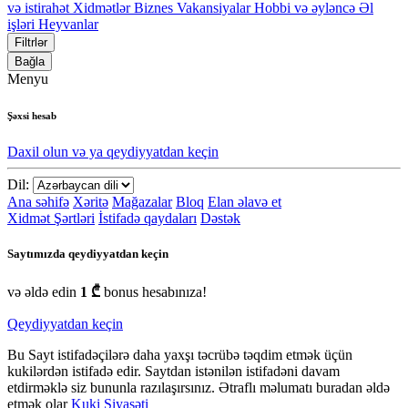
və istirahət
Xidmətlər
Biznes
Vakansiyalar
Hobbi və əyləncə
Əl
işləri
Heyvanlar
Filtrlər
Bağla
Menyu
Şəxsi hesab
Daxil olun və ya qeydiyyatdan keçin
Dil:
Ana səhifə
Xəritə
Mağazalar
Bloq
Elan əlavə et
Xidmət Şərtləri
İstifadə qaydaları
Dəstək
Saytımızda qeydiyyatdan keçin
və əldə edin
1 ₾
bonus hesabınıza!
Qeydiyyatdan keçin
Bu Sayt istifadəçilərə daha yaxşı təcrübə təqdim etmək üçün
kukilərdən istifadə edir. Saytdan istənilən istifadəni davam
etdirməklə siz bununla razılaşırsınız. Ətraflı məlumatı buradan əldə
etmək olar
Kuki Siyasəti