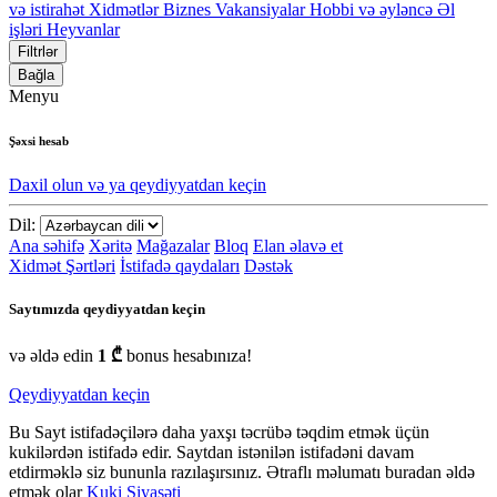
və istirahət
Xidmətlər
Biznes
Vakansiyalar
Hobbi və əyləncə
Əl
işləri
Heyvanlar
Filtrlər
Bağla
Menyu
Şəxsi hesab
Daxil olun və ya qeydiyyatdan keçin
Dil:
Ana səhifə
Xəritə
Mağazalar
Bloq
Elan əlavə et
Xidmət Şərtləri
İstifadə qaydaları
Dəstək
Saytımızda qeydiyyatdan keçin
və əldə edin
1 ₾
bonus hesabınıza!
Qeydiyyatdan keçin
Bu Sayt istifadəçilərə daha yaxşı təcrübə təqdim etmək üçün
kukilərdən istifadə edir. Saytdan istənilən istifadəni davam
etdirməklə siz bununla razılaşırsınız. Ətraflı məlumatı buradan əldə
etmək olar
Kuki Siyasəti