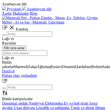
Azərbaycan dili
Русский
Azərbaycan dili
Xəritə
Mağazalar
Bloq
Kataloq
Ləğv et
Rayonlar
Filtr üzrə axtar
Ləğv et
Bütün
şəhərlər
Marneuli
Zalqa
Ağbulaq
Rustavi
Dmanisi
Qardabani
Bolnisi
Sada
Daxil ol
Pulsuz elan yerləşdirin
Bütün kateqoriyalar
Daşınmaz əmlak
Nəqliyyat
Elektronika
Ev və bağ üçün
Şəxsi
əşyalar
Uşaq dünyası
Gözəllik və sağlamlıq
Təmir və tikinti
İdman