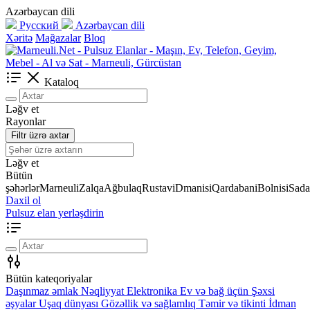
Azərbaycan dili
Русский
Azərbaycan dili
Xəritə
Mağazalar
Bloq
Kataloq
Ləğv et
Rayonlar
Filtr üzrə axtar
Ləğv et
Bütün
şəhərlər
Marneuli
Zalqa
Ağbulaq
Rustavi
Dmanisi
Qardabani
Bolnisi
Sada
Daxil ol
Pulsuz elan yerləşdirin
Bütün kateqoriyalar
Daşınmaz əmlak
Nəqliyyat
Elektronika
Ev və bağ üçün
Şəxsi
əşyalar
Uşaq dünyası
Gözəllik və sağlamlıq
Təmir və tikinti
İdman