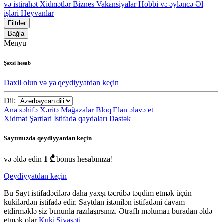
və istirahət
Xidmətlər
Biznes
Vakansiyalar
Hobbi və əyləncə
Əl
işləri
Heyvanlar
Filtrlər
Bağla
Menyu
Şəxsi hesab
Daxil olun və ya qeydiyyatdan keçin
Dil:
Ana səhifə
Xəritə
Mağazalar
Bloq
Elan əlavə et
Xidmət Şərtləri
İstifadə qaydaları
Dəstək
Saytımızda qeydiyyatdan keçin
və əldə edin
1 ₾
bonus hesabınıza!
Qeydiyyatdan keçin
Bu Sayt istifadəçilərə daha yaxşı təcrübə təqdim etmək üçün
kukilərdən istifadə edir. Saytdan istənilən istifadəni davam
etdirməklə siz bununla razılaşırsınız. Ətraflı məlumatı buradan əldə
etmək olar
Kuki Siyasəti