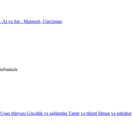
si
Sadaxlı
Uşaq dünyası
Gözəllik və sağlamlıq
Təmir və tikinti
İdman və istirahət