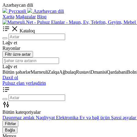
Azərbaycan dili
Русский
Azərbaycan dili
Xəritə
Mağazalar
Bloq
Kataloq
Ləğv et
Rayonlar
Filtr üzrə axtar
Ləğv et
Bütün şəhərlər
Marneuli
Zalqa
Ağbulaq
Rustavi
Dmanisi
Qardabani
Bolni
Daxil ol
Pulsuz elan yerləşdirin
Bütün kateqoriyalar
Daşınmaz əmlak
Nəqliyyat
Elektronika
Ev və bağ üçün
Şəxsi əşyalar
Filtrlər
Bağla
Menyu