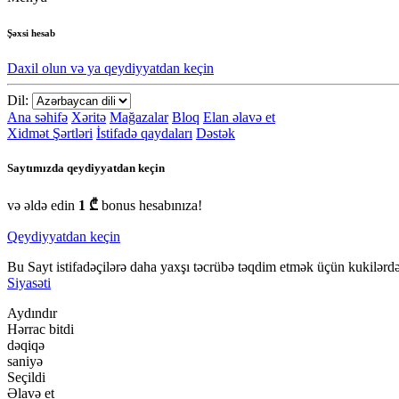
Şəxsi hesab
Daxil olun və ya qeydiyyatdan keçin
Dil:
Ana səhifə
Xəritə
Mağazalar
Bloq
Elan əlavə et
Xidmət Şərtləri
İstifadə qaydaları
Dəstək
Saytımızda qeydiyyatdan keçin
və əldə edin
1 ₾
bonus hesabınıza!
Qeydiyyatdan keçin
Bu Sayt istifadəçilərə daha yaxşı təcrübə təqdim etmək üçün kukilərdən
Siyasəti
Aydındır
Hərrac bitdi
dəqiqə
saniyə
Seçildi
Əlavə et