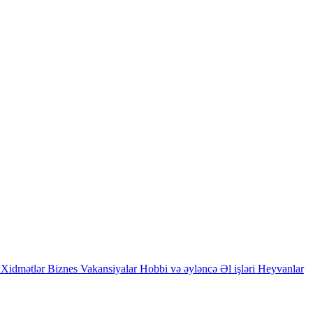
Xidmətlər
Biznes
Vakansiyalar
Hobbi və əyləncə
Əl işləri
Heyvanlar