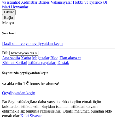
və istirahət
Xidmətlər
Biznes
Vakansiyalar
Hobbi və əyləncə
Əl
işləri
Heyvanlar
Filtrlər
Bağla
Menyu
Şəxsi hesab
Daxil olun və ya qeydiyyatdan keçin
Dil:
Ana səhifə
Xəritə
Mağazalar
Bloq
Elan əlavə et
Xidmət Şərtləri
İstifadə qaydaları
Dəstək
Saytımızda qeydiyyatdan keçin
və əldə edin
1 ₾
bonus hesabınıza!
Qeydiyyatdan keçin
Bu Sayt istifadəçilərə daha yaxşı təcrübə təqdim etmək üçün
kukilərdən istifadə edir. Saytdan istənilən istifadəni davam
etdirməklə siz bununla razılaşırsınız. Ətraflı məlumatı buradan əldə
etmək olar
Kuki Siyasəti