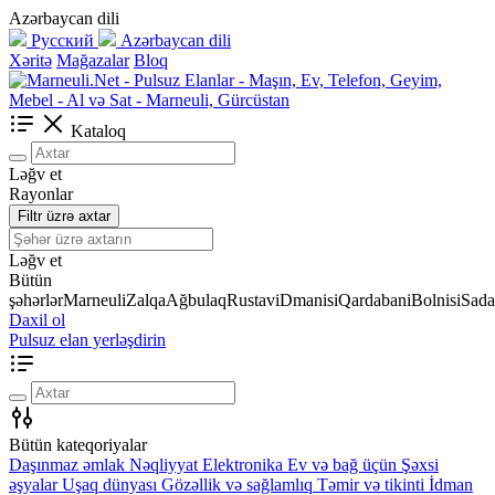
Azərbaycan dili
Русский
Azərbaycan dili
Xəritə
Mağazalar
Bloq
Kataloq
Ləğv et
Rayonlar
Filtr üzrə axtar
Ləğv et
Bütün
şəhərlər
Marneuli
Zalqa
Ağbulaq
Rustavi
Dmanisi
Qardabani
Bolnisi
Sada
Daxil ol
Pulsuz elan yerləşdirin
Bütün kateqoriyalar
Daşınmaz əmlak
Nəqliyyat
Elektronika
Ev və bağ üçün
Şəxsi
əşyalar
Uşaq dünyası
Gözəllik və sağlamlıq
Təmir və tikinti
İdman