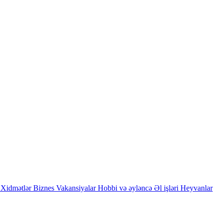
Xidmətlər
Biznes
Vakansiyalar
Hobbi və əyləncə
Əl işləri
Heyvanlar