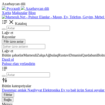
Azərbaycan dili
Русский
Azərbaycan dili
Xəritə
Mağazalar
Bloq
Kataloq
Ləğv et
Rayonlar
Filtr üzrə axtar
Ləğv et
Bütün şəhərlər
Marneuli
Zalqa
Ağbulaq
Rustavi
Dmanisi
Qardabani
Bolni
Daxil ol
Pulsuz elan yerləşdirin
Bütün kateqoriyalar
Daşınmaz əmlak
Nəqliyyat
Elektronika
Ev və bağ üçün
Şəxsi əşyalar
Filtrlər
Bağla
Menyu