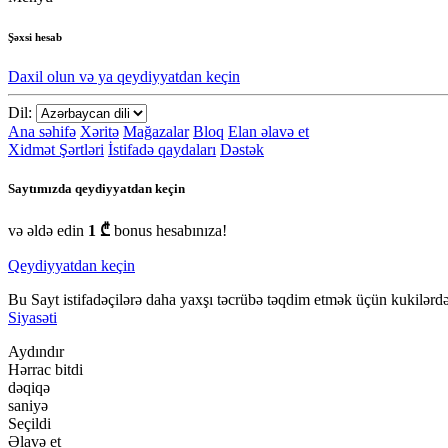
Şəxsi hesab
Daxil olun və ya qeydiyyatdan keçin
Dil:
Ana səhifə
Xəritə
Mağazalar
Bloq
Elan əlavə et
Xidmət Şərtləri
İstifadə qaydaları
Dəstək
Saytımızda qeydiyyatdan keçin
və əldə edin
1 ₾
bonus hesabınıza!
Qeydiyyatdan keçin
Bu Sayt istifadəçilərə daha yaxşı təcrübə təqdim etmək üçün kukilərdən
Siyasəti
Aydındır
Hərrac bitdi
dəqiqə
saniyə
Seçildi
Əlavə et