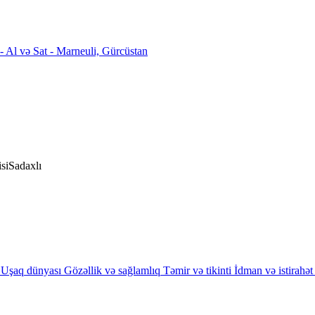
si
Sadaxlı
Uşaq dünyası
Gözəllik və sağlamlıq
Təmir və tikinti
İdman və istirahət