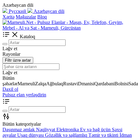
Azərbaycan dili
Русский
Azərbaycan dili
Xəritə
Mağazalar
Bloq
Kataloq
Ləğv et
Rayonlar
Filtr üzrə axtar
Ləğv et
Bütün
şəhərlər
Marneuli
Zalqa
Ağbulaq
Rustavi
Dmanisi
Qardabani
Bolnisi
Sada
Daxil ol
Pulsuz elan yerləşdirin
Bütün kateqoriyalar
Daşınmaz əmlak
Nəqliyyat
Elektronika
Ev və bağ üçün
Şəxsi
əşyalar
Uşaq dünyası
Gözəllik və sağlamlıq
Təmir və tikinti
İdman