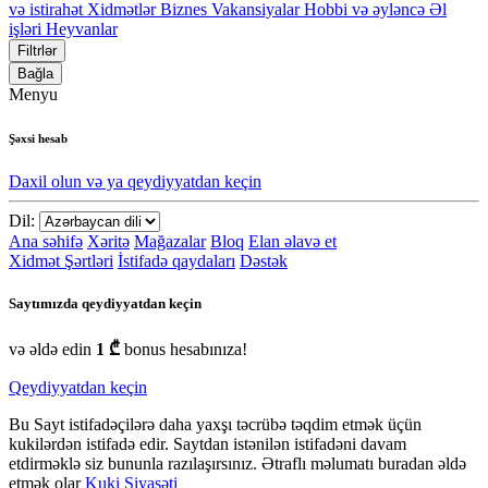
və istirahət
Xidmətlər
Biznes
Vakansiyalar
Hobbi və əyləncə
Əl
işləri
Heyvanlar
Filtrlər
Bağla
Menyu
Şəxsi hesab
Daxil olun və ya qeydiyyatdan keçin
Dil:
Ana səhifə
Xəritə
Mağazalar
Bloq
Elan əlavə et
Xidmət Şərtləri
İstifadə qaydaları
Dəstək
Saytımızda qeydiyyatdan keçin
və əldə edin
1 ₾
bonus hesabınıza!
Qeydiyyatdan keçin
Bu Sayt istifadəçilərə daha yaxşı təcrübə təqdim etmək üçün
kukilərdən istifadə edir. Saytdan istənilən istifadəni davam
etdirməklə siz bununla razılaşırsınız. Ətraflı məlumatı buradan əldə
etmək olar
Kuki Siyasəti