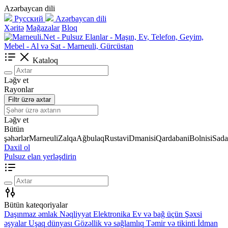
Azərbaycan dili
Русский
Azərbaycan dili
Xəritə
Mağazalar
Bloq
Kataloq
Ləğv et
Rayonlar
Filtr üzrə axtar
Ləğv et
Bütün
şəhərlər
Marneuli
Zalqa
Ağbulaq
Rustavi
Dmanisi
Qardabani
Bolnisi
Sada
Daxil ol
Pulsuz elan yerləşdirin
Bütün kateqoriyalar
Daşınmaz əmlak
Nəqliyyat
Elektronika
Ev və bağ üçün
Şəxsi
əşyalar
Uşaq dünyası
Gözəllik və sağlamlıq
Təmir və tikinti
İdman