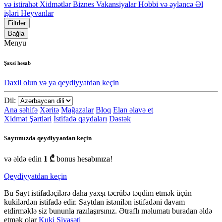
və istirahət
Xidmətlər
Biznes
Vakansiyalar
Hobbi və əyləncə
Əl
işləri
Heyvanlar
Filtrlər
Bağla
Menyu
Şəxsi hesab
Daxil olun və ya qeydiyyatdan keçin
Dil:
Ana səhifə
Xəritə
Mağazalar
Bloq
Elan əlavə et
Xidmət Şərtləri
İstifadə qaydaları
Dəstək
Saytımızda qeydiyyatdan keçin
və əldə edin
1 ₾
bonus hesabınıza!
Qeydiyyatdan keçin
Bu Sayt istifadəçilərə daha yaxşı təcrübə təqdim etmək üçün
kukilərdən istifadə edir. Saytdan istənilən istifadəni davam
etdirməklə siz bununla razılaşırsınız. Ətraflı məlumatı buradan əldə
etmək olar
Kuki Siyasəti