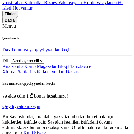
və istirahət
Xidmətlər
Biznes
Vakansiyalar
Hobbi və əyləncə
Əl
işləri
Heyvanlar
Filtrlər
Bağla
Menyu
Şəxsi hesab
Daxil olun və ya qeydiyyatdan keçin
Dil:
Ana səhifə
Xəritə
Mağazalar
Bloq
Elan əlavə et
Xidmət Şərtləri
İstifadə qaydaları
Dəstək
Saytımızda qeydiyyatdan keçin
və əldə edin
1 ₾
bonus hesabınıza!
Qeydiyyatdan keçin
Bu Sayt istifadəçilərə daha yaxşı təcrübə təqdim etmək üçün
kukilərdən istifadə edir. Saytdan istənilən istifadəni davam
etdirməklə siz bununla razılaşırsınız. Ətraflı məlumatı buradan əldə
etmək olar
Kuki Siyasəti