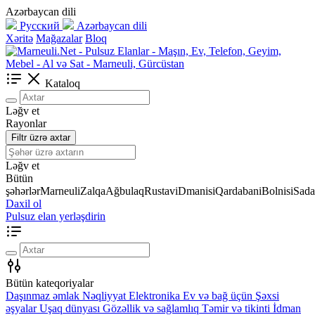
Azərbaycan dili
Русский
Azərbaycan dili
Xəritə
Mağazalar
Bloq
Kataloq
Ləğv et
Rayonlar
Filtr üzrə axtar
Ləğv et
Bütün
şəhərlər
Marneuli
Zalqa
Ağbulaq
Rustavi
Dmanisi
Qardabani
Bolnisi
Sada
Daxil ol
Pulsuz elan yerləşdirin
Bütün kateqoriyalar
Daşınmaz əmlak
Nəqliyyat
Elektronika
Ev və bağ üçün
Şəxsi
əşyalar
Uşaq dünyası
Gözəllik və sağlamlıq
Təmir və tikinti
İdman