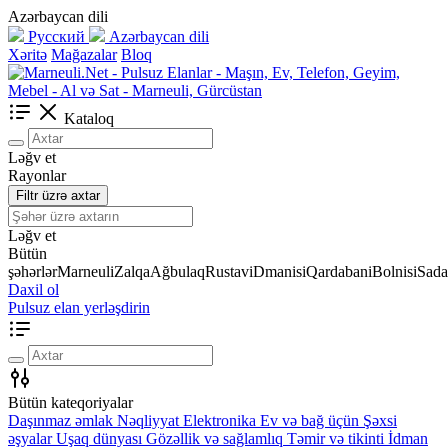
Azərbaycan dili
Русский
Azərbaycan dili
Xəritə
Mağazalar
Bloq
Kataloq
Ləğv et
Rayonlar
Filtr üzrə axtar
Ləğv et
Bütün
şəhərlər
Marneuli
Zalqa
Ağbulaq
Rustavi
Dmanisi
Qardabani
Bolnisi
Sada
Daxil ol
Pulsuz elan yerləşdirin
Bütün kateqoriyalar
Daşınmaz əmlak
Nəqliyyat
Elektronika
Ev və bağ üçün
Şəxsi
əşyalar
Uşaq dünyası
Gözəllik və sağlamlıq
Təmir və tikinti
İdman