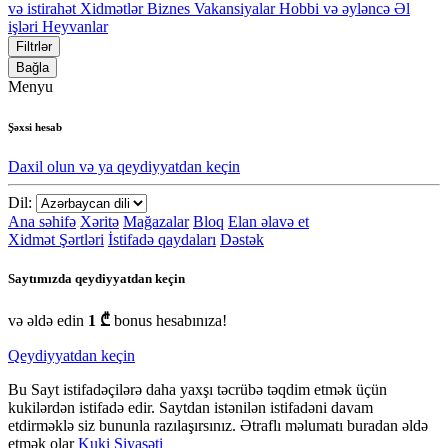
və istirahət
Xidmətlər
Biznes
Vakansiyalar
Hobbi və əyləncə
Əl
işləri
Heyvanlar
Filtrlər
Bağla
Menyu
Şəxsi hesab
Daxil olun və ya qeydiyyatdan keçin
Dil:
Ana səhifə
Xəritə
Mağazalar
Bloq
Elan əlavə et
Xidmət Şərtləri
İstifadə qaydaları
Dəstək
Saytımızda qeydiyyatdan keçin
və əldə edin
1 ₾
bonus hesabınıza!
Qeydiyyatdan keçin
Bu Sayt istifadəçilərə daha yaxşı təcrübə təqdim etmək üçün
kukilərdən istifadə edir. Saytdan istənilən istifadəni davam
etdirməklə siz bununla razılaşırsınız. Ətraflı məlumatı buradan əldə
etmək olar
Kuki Siyasəti