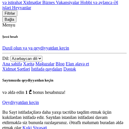
və istirahət
Xidmətlər
Biznes
Vakansiyalar
Hobbi və əyləncə
Əl
işləri
Heyvanlar
Filtrlər
Bağla
Menyu
Şəxsi hesab
Daxil olun və ya qeydiyyatdan keçin
Dil:
Ana səhifə
Xəritə
Mağazalar
Bloq
Elan əlavə et
Xidmət Şərtləri
İstifadə qaydaları
Dəstək
Saytımızda qeydiyyatdan keçin
və əldə edin
1 ₾
bonus hesabınıza!
Qeydiyyatdan keçin
Bu Sayt istifadəçilərə daha yaxşı təcrübə təqdim etmək üçün
kukilərdən istifadə edir. Saytdan istənilən istifadəni davam
etdirməklə siz bununla razılaşırsınız. Ətraflı məlumatı buradan əldə
etmək olar
Kuki Siyasəti