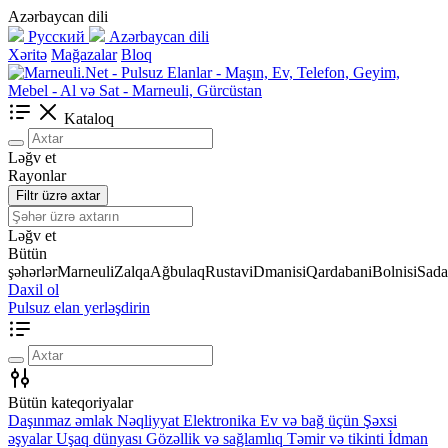
Azərbaycan dili
Русский
Azərbaycan dili
Xəritə
Mağazalar
Bloq
Kataloq
Ləğv et
Rayonlar
Filtr üzrə axtar
Ləğv et
Bütün
şəhərlər
Marneuli
Zalqa
Ağbulaq
Rustavi
Dmanisi
Qardabani
Bolnisi
Sada
Daxil ol
Pulsuz elan yerləşdirin
Bütün kateqoriyalar
Daşınmaz əmlak
Nəqliyyat
Elektronika
Ev və bağ üçün
Şəxsi
əşyalar
Uşaq dünyası
Gözəllik və sağlamlıq
Təmir və tikinti
İdman