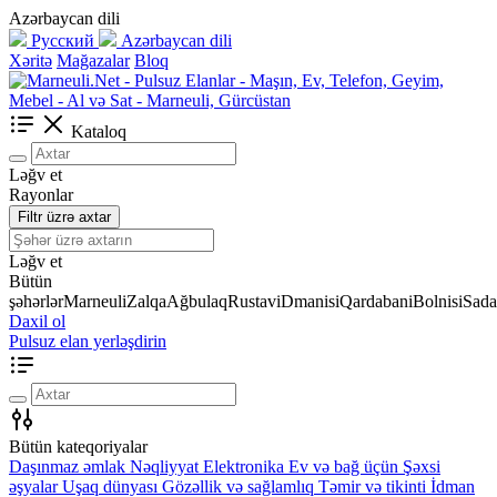
Azərbaycan dili
Русский
Azərbaycan dili
Xəritə
Mağazalar
Bloq
Kataloq
Ləğv et
Rayonlar
Filtr üzrə axtar
Ləğv et
Bütün
şəhərlər
Marneuli
Zalqa
Ağbulaq
Rustavi
Dmanisi
Qardabani
Bolnisi
Sada
Daxil ol
Pulsuz elan yerləşdirin
Bütün kateqoriyalar
Daşınmaz əmlak
Nəqliyyat
Elektronika
Ev və bağ üçün
Şəxsi
əşyalar
Uşaq dünyası
Gözəllik və sağlamlıq
Təmir və tikinti
İdman