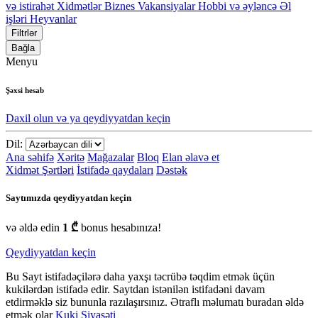
və istirahət
Xidmətlər
Biznes
Vakansiyalar
Hobbi və əyləncə
Əl
işləri
Heyvanlar
Filtrlər
Bağla
Menyu
Şəxsi hesab
Daxil olun və ya qeydiyyatdan keçin
Dil:
Ana səhifə
Xəritə
Mağazalar
Bloq
Elan əlavə et
Xidmət Şərtləri
İstifadə qaydaları
Dəstək
Saytımızda qeydiyyatdan keçin
və əldə edin
1 ₾
bonus hesabınıza!
Qeydiyyatdan keçin
Bu Sayt istifadəçilərə daha yaxşı təcrübə təqdim etmək üçün
kukilərdən istifadə edir. Saytdan istənilən istifadəni davam
etdirməklə siz bununla razılaşırsınız. Ətraflı məlumatı buradan əldə
etmək olar
Kuki Siyasəti