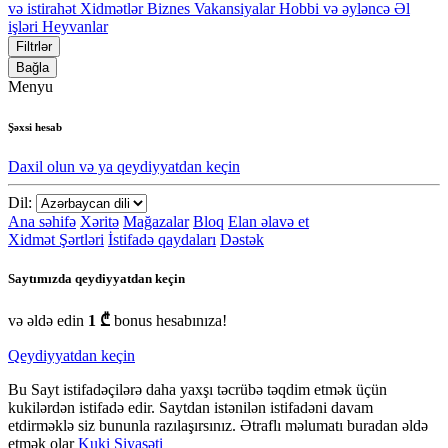
və istirahət
Xidmətlər
Biznes
Vakansiyalar
Hobbi və əyləncə
Əl
işləri
Heyvanlar
Filtrlər
Bağla
Menyu
Şəxsi hesab
Daxil olun və ya qeydiyyatdan keçin
Dil:
Ana səhifə
Xəritə
Mağazalar
Bloq
Elan əlavə et
Xidmət Şərtləri
İstifadə qaydaları
Dəstək
Saytımızda qeydiyyatdan keçin
və əldə edin
1 ₾
bonus hesabınıza!
Qeydiyyatdan keçin
Bu Sayt istifadəçilərə daha yaxşı təcrübə təqdim etmək üçün
kukilərdən istifadə edir. Saytdan istənilən istifadəni davam
etdirməklə siz bununla razılaşırsınız. Ətraflı məlumatı buradan əldə
etmək olar
Kuki Siyasəti