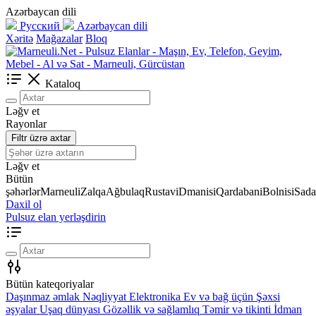
Azərbaycan dili
Русский
Azərbaycan dili
Xəritə
Mağazalar
Bloq
Kataloq
Ləğv et
Rayonlar
Filtr üzrə axtar
Ləğv et
Bütün
şəhərlər
Marneuli
Zalqa
Ağbulaq
Rustavi
Dmanisi
Qardabani
Bolnisi
Sada
Daxil ol
Pulsuz elan yerləşdirin
Bütün kateqoriyalar
Daşınmaz əmlak
Nəqliyyat
Elektronika
Ev və bağ üçün
Şəxsi
əşyalar
Uşaq dünyası
Gözəllik və sağlamlıq
Təmir və tikinti
İdman