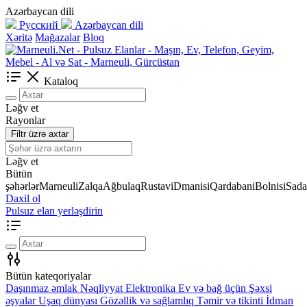
Azərbaycan dili
Русский
Azərbaycan dili
Xəritə
Mağazalar
Bloq
Kataloq
Ləğv et
Rayonlar
Filtr üzrə axtar
Ləğv et
Bütün
şəhərlər
Marneuli
Zalqa
Ağbulaq
Rustavi
Dmanisi
Qardabani
Bolnisi
Sada
Daxil ol
Pulsuz elan yerləşdirin
Bütün kateqoriyalar
Daşınmaz əmlak
Nəqliyyat
Elektronika
Ev və bağ üçün
Şəxsi
əşyalar
Uşaq dünyası
Gözəllik və sağlamlıq
Təmir və tikinti
İdman