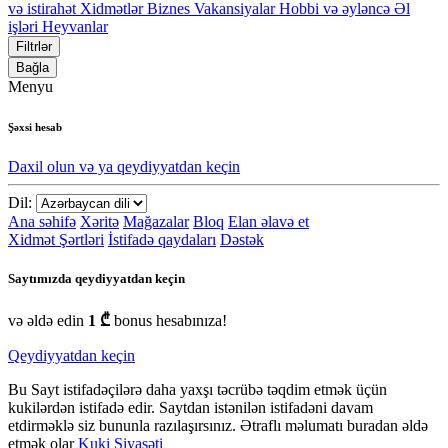
və istirahət
Xidmətlər
Biznes
Vakansiyalar
Hobbi və əyləncə
Əl
işləri
Heyvanlar
Filtrlər
Bağla
Menyu
Şəxsi hesab
Daxil olun və ya qeydiyyatdan keçin
Dil:
Ana səhifə
Xəritə
Mağazalar
Bloq
Elan əlavə et
Xidmət Şərtləri
İstifadə qaydaları
Dəstək
Saytımızda qeydiyyatdan keçin
və əldə edin
1 ₾
bonus hesabınıza!
Qeydiyyatdan keçin
Bu Sayt istifadəçilərə daha yaxşı təcrübə təqdim etmək üçün
kukilərdən istifadə edir. Saytdan istənilən istifadəni davam
etdirməklə siz bununla razılaşırsınız. Ətraflı məlumatı buradan əldə
etmək olar
Kuki Siyasəti