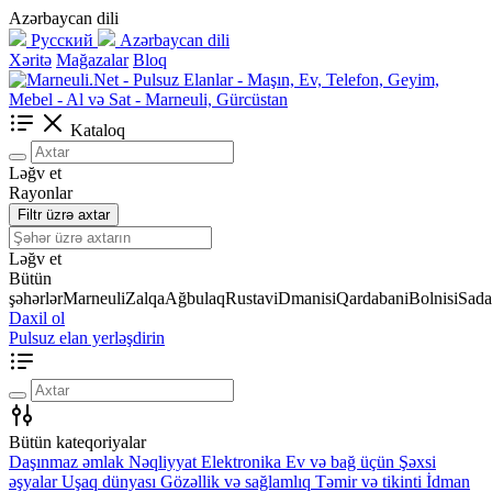
Azərbaycan dili
Русский
Azərbaycan dili
Xəritə
Mağazalar
Bloq
Kataloq
Ləğv et
Rayonlar
Filtr üzrə axtar
Ləğv et
Bütün
şəhərlər
Marneuli
Zalqa
Ağbulaq
Rustavi
Dmanisi
Qardabani
Bolnisi
Sada
Daxil ol
Pulsuz elan yerləşdirin
Bütün kateqoriyalar
Daşınmaz əmlak
Nəqliyyat
Elektronika
Ev və bağ üçün
Şəxsi
əşyalar
Uşaq dünyası
Gözəllik və sağlamlıq
Təmir və tikinti
İdman