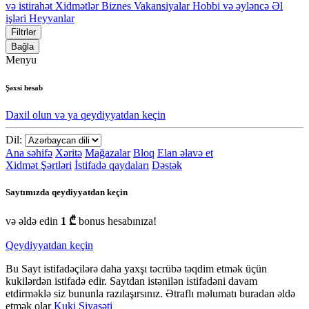
və istirahət
Xidmətlər
Biznes
Vakansiyalar
Hobbi və əyləncə
Əl
işləri
Heyvanlar
Filtrlər
Bağla
Menyu
Şəxsi hesab
Daxil olun və ya qeydiyyatdan keçin
Dil:
Ana səhifə
Xəritə
Mağazalar
Bloq
Elan əlavə et
Xidmət Şərtləri
İstifadə qaydaları
Dəstək
Saytımızda qeydiyyatdan keçin
və əldə edin
1 ₾
bonus hesabınıza!
Qeydiyyatdan keçin
Bu Sayt istifadəçilərə daha yaxşı təcrübə təqdim etmək üçün
kukilərdən istifadə edir. Saytdan istənilən istifadəni davam
etdirməklə siz bununla razılaşırsınız. Ətraflı məlumatı buradan əldə
etmək olar
Kuki Siyasəti