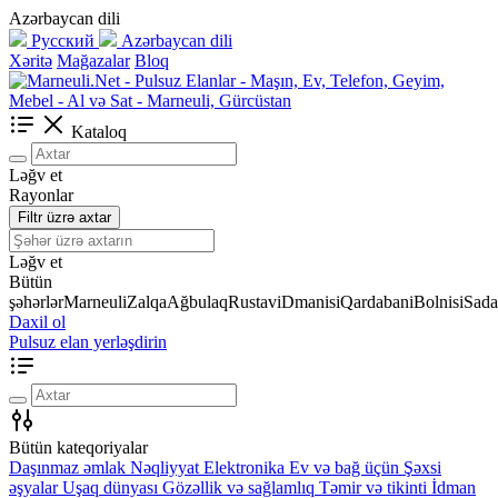
Azərbaycan dili
Русский
Azərbaycan dili
Xəritə
Mağazalar
Bloq
Kataloq
Ləğv et
Rayonlar
Filtr üzrə axtar
Ləğv et
Bütün
şəhərlər
Marneuli
Zalqa
Ağbulaq
Rustavi
Dmanisi
Qardabani
Bolnisi
Sada
Daxil ol
Pulsuz elan yerləşdirin
Bütün kateqoriyalar
Daşınmaz əmlak
Nəqliyyat
Elektronika
Ev və bağ üçün
Şəxsi
əşyalar
Uşaq dünyası
Gözəllik və sağlamlıq
Təmir və tikinti
İdman