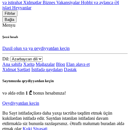
və istirahət
Xidmətlər
Biznes
Vakansiyalar
Hobbi və əyləncə
Əl
işləri
Heyvanlar
Filtrlər
Bağla
Menyu
Şəxsi hesab
Daxil olun və ya qeydiyyatdan keçin
Dil:
Ana səhifə
Xəritə
Mağazalar
Bloq
Elan əlavə et
Xidmət Şərtləri
İstifadə qaydaları
Dəstək
Saytımızda qeydiyyatdan keçin
və əldə edin
1 ₾
bonus hesabınıza!
Qeydiyyatdan keçin
Bu Sayt istifadəçilərə daha yaxşı təcrübə təqdim etmək üçün
kukilərdən istifadə edir. Saytdan istənilən istifadəni davam
etdirməklə siz bununla razılaşırsınız. Ətraflı məlumatı buradan əldə
etmək olar
Kuki Siyasəti