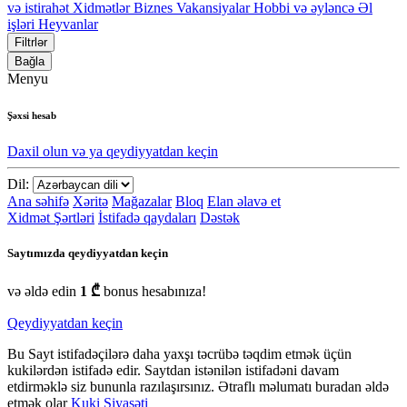
və istirahət
Xidmətlər
Biznes
Vakansiyalar
Hobbi və əyləncə
Əl
işləri
Heyvanlar
Filtrlər
Bağla
Menyu
Şəxsi hesab
Daxil olun və ya qeydiyyatdan keçin
Dil:
Ana səhifə
Xəritə
Mağazalar
Bloq
Elan əlavə et
Xidmət Şərtləri
İstifadə qaydaları
Dəstək
Saytımızda qeydiyyatdan keçin
və əldə edin
1 ₾
bonus hesabınıza!
Qeydiyyatdan keçin
Bu Sayt istifadəçilərə daha yaxşı təcrübə təqdim etmək üçün
kukilərdən istifadə edir. Saytdan istənilən istifadəni davam
etdirməklə siz bununla razılaşırsınız. Ətraflı məlumatı buradan əldə
etmək olar
Kuki Siyasəti