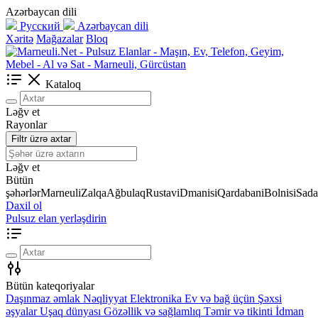
Azərbaycan dili
Русский
Azərbaycan dili
Xəritə
Mağazalar
Bloq
Kataloq
Ləğv et
Rayonlar
Filtr üzrə axtar
Ləğv et
Bütün
şəhərlər
Marneuli
Zalqa
Ağbulaq
Rustavi
Dmanisi
Qardabani
Bolnisi
Sada
Daxil ol
Pulsuz elan yerləşdirin
Bütün kateqoriyalar
Daşınmaz əmlak
Nəqliyyat
Elektronika
Ev və bağ üçün
Şəxsi
əşyalar
Uşaq dünyası
Gözəllik və sağlamlıq
Təmir və tikinti
İdman