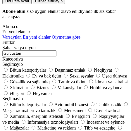
Filtr üzrə axtar
Filtrləri sıfırlayın
Abone olun
sizə uyğun elanlar əlavə edildiyində ilk siz xəbər
alacaqsız.
Abonə ol
En yeni elanlar
Varsayılan
En yeni elanlar
Qiymətinə görə
Filtrlər
Şəhər və ya rayon
Kateqoriya
Seçilməyib
Bütün kateqoriyalar
Daşınmaz əmlak
Nəqliyyat
Elektronika
Ev və bağ üçün
Şəxsi əşyalar
Uşaq dünyası
Gözəllik və sağlamlıq
Təmir və tikinti
İdman və istirahət
Xidmətlər
Biznes
Vakansiyalar
Hobbi və əyləncə
Əl işləri
Heyvanlar
Seçilməyib
Bütün kateqoriyalar
Avtomobil biznesi
Təhlükəsizlik
Məişət xidmətləri və təmizlik
Menecment
Dövlət xidməti
Xammalın, enerjinin istehsalı
Ev işçiləri
Nəşriyyatçılar
və media
İnformasiya texnologiyaları
İncəsənət və əyləncə
Mağazalar
Marketinq və reklam
Tibb və əczaçılıq