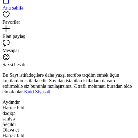
Ana səhifə
Favorilər
Elan paylaş
Mesajlar
Şəxsi hesab
Bu Sayt istifadəçilərə daha yaxşı təcrübə təqdim etmək üçün
kukilərdən istifadə edir. Saytdan istənilən istifadəni davam
etdirməklə siz bununla razılaşırsınız. Ətraflı məlumatı buradan əldə
etmək olar
Kuki Siyasəti
Aydındır
Hərrac bitdi
dəqiqə
saniyə
Seçildi
Əlavə et
Hərrac bitdi