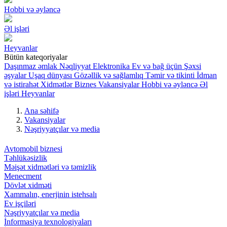
Hobbi və əyləncə
Əl işləri
Heyvanlar
Bütün kateqoriyalar
Daşınmaz əmlak
Nəqliyyat
Elektronika
Ev və bağ üçün
Şəxsi
əşyalar
Uşaq dünyası
Gözəllik və sağlamlıq
Təmir və tikinti
İdman
və istirahət
Xidmətlər
Biznes
Vakansiyalar
Hobbi və əyləncə
Əl
işləri
Heyvanlar
Ana səhifə
Vakansiyalar
Nəşriyyatçılar və media
Avtomobil biznesi
Təhlükəsizlik
Məişət xidmətləri və təmizlik
Menecment
Dövlət xidməti
Xammalın, enerjinin istehsalı
Ev işçiləri
Nəşriyyatçılar və media
İnformasiya texnologiyaları