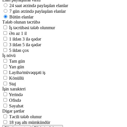
24 saat ərzində paylaşılan elanlar
7 gün ərzində paylaşılan elanlar
Bütün elanlar
Tələb olunan təcrübə
İş təcrübəsi tələb olunmur
Ən az 1 il
1 ildən 3 ilə qədər
3 ildən 5 ilə qədər
5 ildən çox
İş növü
Tam gün
Yarı gün
Layihə/müvəqqəti iş
Könüllü
Staj
İşin xarakteri
Yerində
Ofisdə
Səyahət
Digər şərtlər
Təcili tələb olunur
18 yaş altı mümkündür