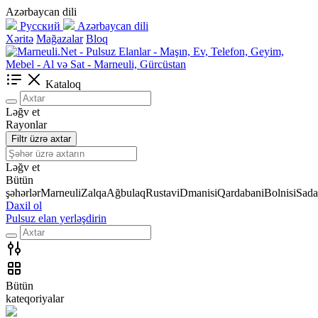
Azərbaycan dili
Русский
Azərbaycan dili
Xəritə
Mağazalar
Bloq
Kataloq
Ləğv et
Rayonlar
Filtr üzrə axtar
Ləğv et
Bütün
şəhərlər
Marneuli
Zalqa
Ağbulaq
Rustavi
Dmanisi
Qardabani
Bolnisi
Sada
Daxil ol
Pulsuz elan yerləşdirin
Bütün
kateqoriyalar