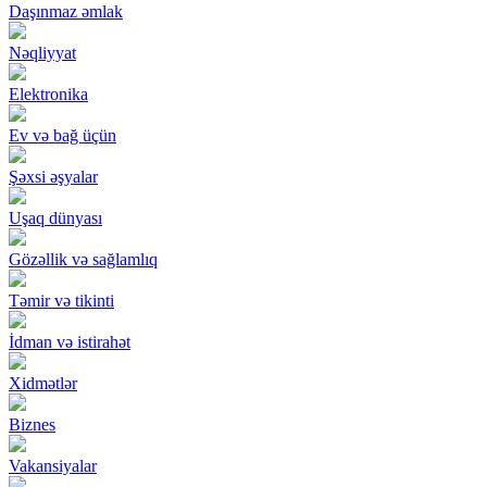
Daşınmaz əmlak
Nəqliyyat
Elektronika
Ev və bağ üçün
Şəxsi əşyalar
Uşaq dünyası
Gözəllik və sağlamlıq
Təmir və tikinti
İdman və istirahət
Xidmətlər
Biznes
Vakansiyalar