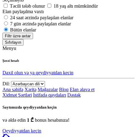
Təcili tələb olunur
18 yaş altı mümkündür
Elan paylaşılma vaxtı
24 saat ərzində paylaşılan elanlar
7 gün ərzində paylaşılan elanlar
Bütün elanlar
Filtr üzrə axtar
Sıfırlayın
Menyu
Şəxsi hesab
Daxil olun və ya qeydiyyatdan keçin
Dil:
Ana səhifə
Xəritə
Mağazalar
Bloq
Elan əlavə et
Xidmət Şərtləri
İstifadə qaydaları
Dəstək
Saytımızda qeydiyyatdan keçin
və əldə edin
1 ₾
bonus hesabınıza!
Qeydiyyatdan keçin