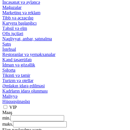
İncəsənət və əyləncə
Mağazalar
Marketinq və reklam
Tibb və əczaçılıq
Karyera başlanğıcı
Təhsil və elm
Ofis işçiləri
Nəqliyyat, anbar, satınalma
Satış
İstehsal
Restoranlar və yeməkxanalar
Kənd təsərrüfatı
İdman və gözəllik
Sığorta
Tikinti və təmir
Turizm və otellər
Əmlakın idarə edilməsi
Kadrların idarə olunması
Maliyyə
Hüquqşünaslıq
VIP
Maaş
min.
maks.
Elan paylaşılma vaxtı