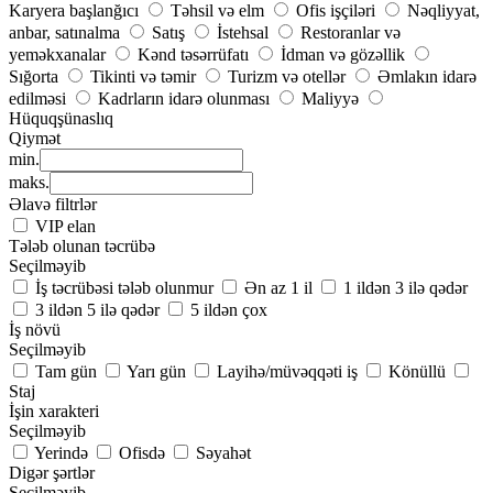
Karyera başlanğıcı
Təhsil və elm
Ofis işçiləri
Nəqliyyat,
anbar, satınalma
Satış
İstehsal
Restoranlar və
yeməkxanalar
Kənd təsərrüfatı
İdman və gözəllik
Sığorta
Tikinti və təmir
Turizm və otellər
Əmlakın idarə
edilməsi
Kadrların idarə olunması
Maliyyə
Hüquqşünaslıq
Qiymət
min.
maks.
Əlavə filtrlər
VIP elan
Tələb olunan təcrübə
Seçilməyib
İş təcrübəsi tələb olunmur
Ən az 1 il
1 ildən 3 ilə qədər
3 ildən 5 ilə qədər
5 ildən çox
İş növü
Seçilməyib
Tam gün
Yarı gün
Layihə/müvəqqəti iş
Könüllü
Staj
İşin xarakteri
Seçilməyib
Yerində
Ofisdə
Səyahət
Digər şərtlər
Seçilməyib