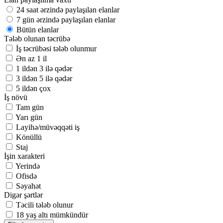
24 saat ərzində paylaşılan elanlar
7 gün ərzində paylaşılan elanlar
Bütün elanlar
Tələb olunan təcrübə
İş təcrübəsi tələb olunmur
Ən az 1 il
1 ildən 3 ilə qədər
3 ildən 5 ilə qədər
5 ildən çox
İş növü
Tam gün
Yarı gün
Layihə/müvəqqəti iş
Könüllü
Staj
İşin xarakteri
Yerində
Ofisdə
Səyahət
Digər şərtlər
Təcili tələb olunur
18 yaş altı mümkündür