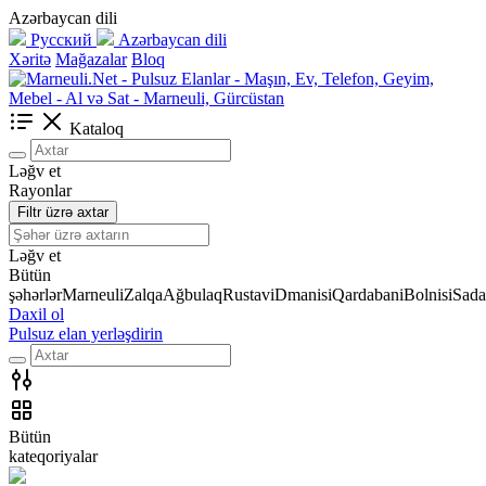
Azərbaycan dili
Русский
Azərbaycan dili
Xəritə
Mağazalar
Bloq
Kataloq
Ləğv et
Rayonlar
Filtr üzrə axtar
Ləğv et
Bütün
şəhərlər
Marneuli
Zalqa
Ağbulaq
Rustavi
Dmanisi
Qardabani
Bolnisi
Sada
Daxil ol
Pulsuz elan yerləşdirin
Bütün
kateqoriyalar