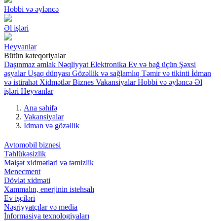
Hobbi və əyləncə
Əl işləri
Heyvanlar
Bütün kateqoriyalar
Daşınmaz əmlak
Nəqliyyat
Elektronika
Ev və bağ üçün
Şəxsi
əşyalar
Uşaq dünyası
Gözəllik və sağlamlıq
Təmir və tikinti
İdman
və istirahət
Xidmətlər
Biznes
Vakansiyalar
Hobbi və əyləncə
Əl
işləri
Heyvanlar
Ana səhifə
Vakansiyalar
İdman və gözəllik
Avtomobil biznesi
Təhlükəsizlik
Məişət xidmətləri və təmizlik
Menecment
Dövlət xidməti
Xammalın, enerjinin istehsalı
Ev işçiləri
Nəşriyyatçılar və media
İnformasiya texnologiyaları