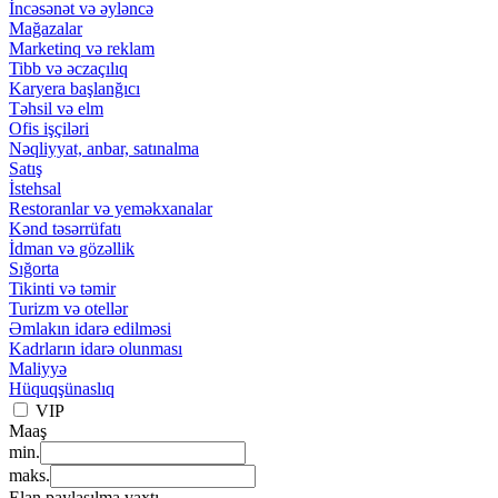
İncəsənət və əyləncə
Mağazalar
Marketinq və reklam
Tibb və əczaçılıq
Karyera başlanğıcı
Təhsil və elm
Ofis işçiləri
Nəqliyyat, anbar, satınalma
Satış
İstehsal
Restoranlar və yeməkxanalar
Kənd təsərrüfatı
İdman və gözəllik
Sığorta
Tikinti və təmir
Turizm və otellər
Əmlakın idarə edilməsi
Kadrların idarə olunması
Maliyyə
Hüquqşünaslıq
VIP
Maaş
min.
maks.
Elan paylaşılma vaxtı