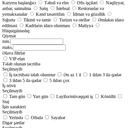
Karyera başlanğıcı
Təhsil və elm
Ofis işçiləri
Nəqliyyat,
anbar, satınalma
Satış
İstehsal
Restoranlar və
yeməkxanalar
Kənd təsərrüfatı
İdman və gözəllik
Sığorta
Tikinti və təmir
Turizm və otellər
Əmlakın idarə
edilməsi
Kadrların idarə olunması
Maliyyə
Hüquqşünaslıq
Qiymət
min.
maks.
Əlavə filtrlər
VIP elan
Tələb olunan təcrübə
Seçilməyib
İş təcrübəsi tələb olunmur
Ən az 1 il
1 ildən 3 ilə qədər
3 ildən 5 ilə qədər
5 ildən çox
İş növü
Seçilməyib
Tam gün
Yarı gün
Layihə/müvəqqəti iş
Könüllü
Staj
İşin xarakteri
Seçilməyib
Yerində
Ofisdə
Səyahət
Digər şərtlər
Seçilməyib