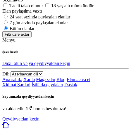
Təcili tələb olunur
18 yaş altı mümkündür
Elan paylaşılma vaxtı
24 saat ərzində paylaşılan elanlar
7 gün ərzində paylaşılan elanlar
Bütün elanlar
Filtr üzrə axtar
Menyu
Şəxsi hesab
Daxil olun və ya qeydiyyatdan keçin
Dil:
Ana səhifə
Xəritə
Mağazalar
Bloq
Elan əlavə et
Xidmət Şərtləri
İstifadə qaydaları
Dəstək
Saytımızda qeydiyyatdan keçin
və əldə edin
1 ₾
bonus hesabınıza!
Qeydiyyatdan keçin