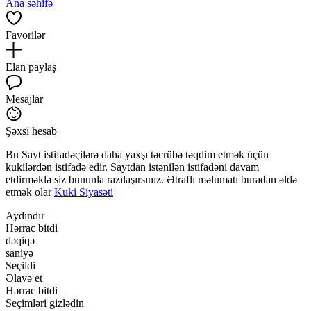
Ana səhifə
Favorilər
Elan paylaş
Mesajlar
Şəxsi hesab
Bu Sayt istifadəçilərə daha yaxşı təcrübə təqdim etmək üçün
kukilərdən istifadə edir. Saytdan istənilən istifadəni davam
etdirməklə siz bununla razılaşırsınız. Ətraflı məlumatı buradan əldə
etmək olar
Kuki Siyasəti
Aydındır
Hərrac bitdi
dəqiqə
saniyə
Seçildi
Əlavə et
Hərrac bitdi
Seçimləri gizlədin