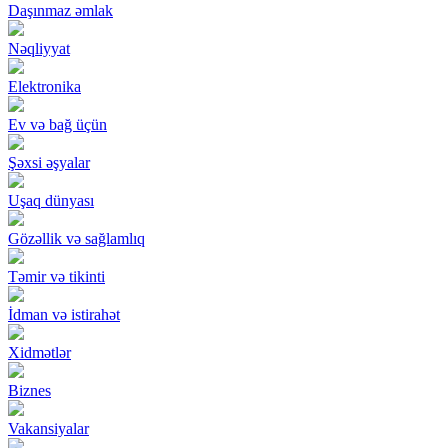
Daşınmaz əmlak
Nəqliyyat
Elektronika
Ev və bağ üçün
Şəxsi əşyalar
Uşaq dünyası
Gözəllik və sağlamlıq
Təmir və tikinti
İdman və istirahət
Xidmətlər
Biznes
Vakansiyalar