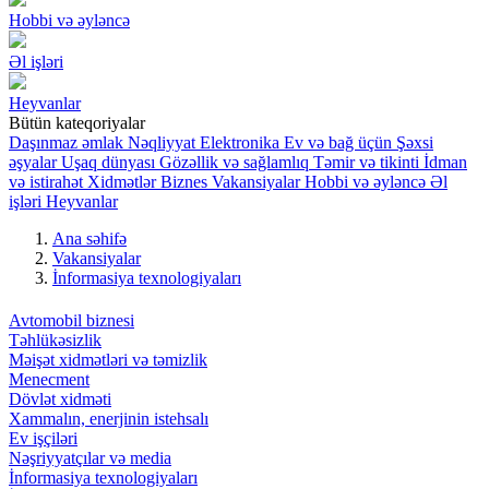
Hobbi və əyləncə
Əl işləri
Heyvanlar
Bütün kateqoriyalar
Daşınmaz əmlak
Nəqliyyat
Elektronika
Ev və bağ üçün
Şəxsi
əşyalar
Uşaq dünyası
Gözəllik və sağlamlıq
Təmir və tikinti
İdman
və istirahət
Xidmətlər
Biznes
Vakansiyalar
Hobbi və əyləncə
Əl
işləri
Heyvanlar
Ana səhifə
Vakansiyalar
İnformasiya texnologiyaları
Avtomobil biznesi
Təhlükəsizlik
Məişət xidmətləri və təmizlik
Menecment
Dövlət xidməti
Xammalın, enerjinin istehsalı
Ev işçiləri
Nəşriyyatçılar və media
İnformasiya texnologiyaları