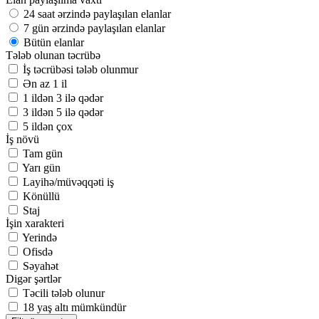
24 saat ərzində paylaşılan elanlar
7 gün ərzində paylaşılan elanlar
Bütün elanlar
Tələb olunan təcrübə
İş təcrübəsi tələb olunmur
Ən az 1 il
1 ildən 3 ilə qədər
3 ildən 5 ilə qədər
5 ildən çox
İş növü
Tam gün
Yarı gün
Layihə/müvəqqəti iş
Könüllü
Staj
İşin xarakteri
Yerində
Ofisdə
Səyahət
Digər şərtlər
Təcili tələb olunur
18 yaş altı mümkündür