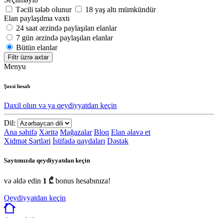
Təcili tələb olunur
18 yaş altı mümkündür
Elan paylaşılma vaxtı
24 saat ərzində paylaşılan elanlar
7 gün ərzində paylaşılan elanlar
Bütün elanlar
Filtr üzrə axtar
Menyu
Şəxsi hesab
Daxil olun və ya qeydiyyatdan keçin
Dil:
Ana səhifə
Xəritə
Mağazalar
Bloq
Elan əlavə et
Xidmət Şərtləri
İstifadə qaydaları
Dəstək
Saytımızda qeydiyyatdan keçin
və əldə edin
1 ₾
bonus hesabınıza!
Qeydiyyatdan keçin