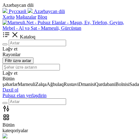
Azərbaycan dili
Русский
Azərbaycan dili
Xəritə
Mağazalar
Bloq
Kataloq
Ləğv et
Rayonlar
Filtr üzrə axtar
Ləğv et
Bütün
şəhərlər
Marneuli
Zalqa
Ağbulaq
Rustavi
Dmanisi
Qardabani
Bolnisi
Sada
Daxil ol
Pulsuz elan yerləşdirin
Bütün
kateqoriyalar