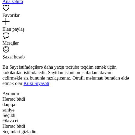
Ana səhifə
Favorilər
Elan paylaş
Mesajlar
Şəxsi hesab
Bu Sayt istifadəçilərə daha yaxşı təcrübə təqdim etmək üçün
kukilərdən istifadə edir. Saytdan istənilən istifadəni davam
etdirməklə siz bununla razılaşırsınız. Ətraflı məlumatı buradan əldə
etmək olar
Kuki Siyasəti
Aydındır
Hərrac bitdi
dəqiqə
saniyə
Seçildi
Əlavə et
Hərrac bitdi
Seçimləri gizlədin