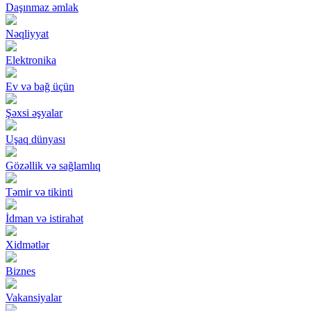
Daşınmaz əmlak
Nəqliyyat
Elektronika
Ev və bağ üçün
Şəxsi əşyalar
Uşaq dünyası
Gözəllik və sağlamlıq
Təmir və tikinti
İdman və istirahət
Xidmətlər
Biznes
Vakansiyalar