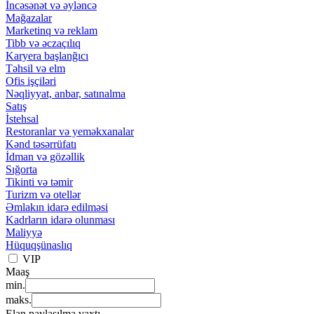
İncəsənət və əyləncə
Mağazalar
Marketinq və reklam
Tibb və əczaçılıq
Karyera başlanğıcı
Təhsil və elm
Ofis işçiləri
Nəqliyyat, anbar, satınalma
Satış
İstehsal
Restoranlar və yeməkxanalar
Kənd təsərrüfatı
İdman və gözəllik
Sığorta
Tikinti və təmir
Turizm və otellər
Əmlakın idarə edilməsi
Kadrların idarə olunması
Maliyyə
Hüquqşünaslıq
VIP
Maaş
min.
maks.
Elan paylaşılma vaxtı