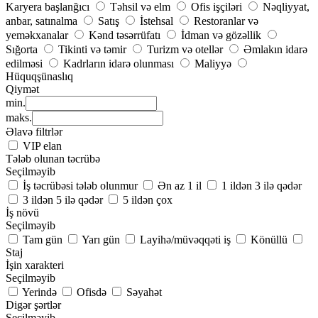
Karyera başlanğıcı
Təhsil və elm
Ofis işçiləri
Nəqliyyat,
anbar, satınalma
Satış
İstehsal
Restoranlar və
yeməkxanalar
Kənd təsərrüfatı
İdman və gözəllik
Sığorta
Tikinti və təmir
Turizm və otellər
Əmlakın idarə
edilməsi
Kadrların idarə olunması
Maliyyə
Hüquqşünaslıq
Qiymət
min.
maks.
Əlavə filtrlər
VIP elan
Tələb olunan təcrübə
Seçilməyib
İş təcrübəsi tələb olunmur
Ən az 1 il
1 ildən 3 ilə qədər
3 ildən 5 ilə qədər
5 ildən çox
İş növü
Seçilməyib
Tam gün
Yarı gün
Layihə/müvəqqəti iş
Könüllü
Staj
İşin xarakteri
Seçilməyib
Yerində
Ofisdə
Səyahət
Digər şərtlər
Seçilməyib