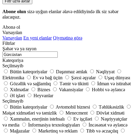
Filtr üzrə axtar
Abone olun
sizə uyğun elanlar əlavə edildiyində ilk siz xəbər
alacaqsız.
Abonə ol
Varsayılan
Varsayılan
En yeni elanlar
Qiymətinə görə
Filtrlər
Şəhər və ya rayon
Kateqoriya
Seçilməyib
Bütün kateqoriyalar
Daşınmaz əmlak
Nəqliyyat
Elektronika
Ev və bağ üçün
Şəxsi əşyalar
Uşaq dünyası
Gözəllik və sağlamlıq
Təmir və tikinti
İdman və istirahət
Xidmətlər
Biznes
Vakansiyalar
Hobbi və əyləncə
Əl işləri
Heyvanlar
Seçilməyib
Bütün kateqoriyalar
Avtomobil biznesi
Təhlükəsizlik
Məişət xidmətləri və təmizlik
Menecment
Dövlət xidməti
Xammalın, enerjinin istehsalı
Ev işçiləri
Nəşriyyatçılar
və media
İnformasiya texnologiyaları
İncəsənət və əyləncə
Mağazalar
Marketinq və reklam
Tibb və əczaçılıq