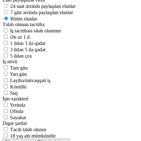
24 saat ərzində paylaşılan elanlar
7 gün ərzində paylaşılan elanlar
Bütün elanlar
Tələb olunan təcrübə
İş təcrübəsi tələb olunmur
Ən az 1 il
1 ildən 3 ilə qədər
3 ildən 5 ilə qədər
5 ildən çox
İş növü
Tam gün
Yarı gün
Layihə/müvəqqəti iş
Könüllü
Staj
İşin xarakteri
Yerində
Ofisdə
Səyahət
Digər şərtlər
Təcili tələb olunur
18 yaş altı mümkündür