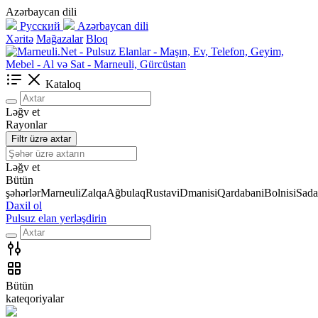
Azərbaycan dili
Русский
Azərbaycan dili
Xəritə
Mağazalar
Bloq
Kataloq
Ləğv et
Rayonlar
Filtr üzrə axtar
Ləğv et
Bütün
şəhərlər
Marneuli
Zalqa
Ağbulaq
Rustavi
Dmanisi
Qardabani
Bolnisi
Sada
Daxil ol
Pulsuz elan yerləşdirin
Bütün
kateqoriyalar