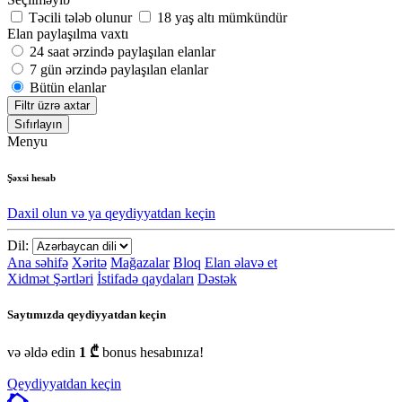
Təcili tələb olunur
18 yaş altı mümkündür
Elan paylaşılma vaxtı
24 saat ərzində paylaşılan elanlar
7 gün ərzində paylaşılan elanlar
Bütün elanlar
Filtr üzrə axtar
Sıfırlayın
Menyu
Şəxsi hesab
Daxil olun və ya qeydiyyatdan keçin
Dil:
Ana səhifə
Xəritə
Mağazalar
Bloq
Elan əlavə et
Xidmət Şərtləri
İstifadə qaydaları
Dəstək
Saytımızda qeydiyyatdan keçin
və əldə edin
1 ₾
bonus hesabınıza!
Qeydiyyatdan keçin