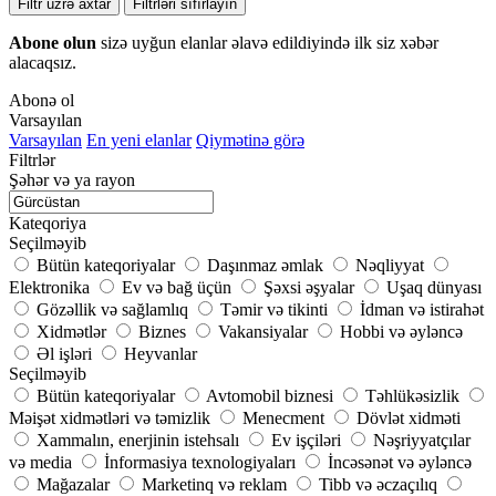
Filtr üzrə axtar
Filtrləri sıfırlayın
Abone olun
sizə uyğun elanlar əlavə edildiyində ilk siz xəbər
alacaqsız.
Abonə ol
Varsayılan
Varsayılan
En yeni elanlar
Qiymətinə görə
Filtrlər
Şəhər və ya rayon
Kateqoriya
Seçilməyib
Bütün kateqoriyalar
Daşınmaz əmlak
Nəqliyyat
Elektronika
Ev və bağ üçün
Şəxsi əşyalar
Uşaq dünyası
Gözəllik və sağlamlıq
Təmir və tikinti
İdman və istirahət
Xidmətlər
Biznes
Vakansiyalar
Hobbi və əyləncə
Əl işləri
Heyvanlar
Seçilməyib
Bütün kateqoriyalar
Avtomobil biznesi
Təhlükəsizlik
Məişət xidmətləri və təmizlik
Menecment
Dövlət xidməti
Xammalın, enerjinin istehsalı
Ev işçiləri
Nəşriyyatçılar
və media
İnformasiya texnologiyaları
İncəsənət və əyləncə
Mağazalar
Marketinq və reklam
Tibb və əczaçılıq