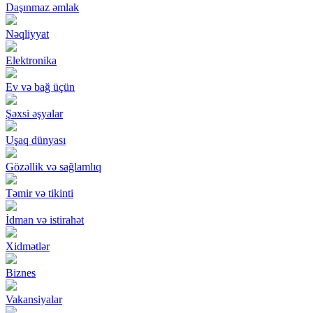
Daşınmaz əmlak
Nəqliyyat
Elektronika
Ev və bağ üçün
Şəxsi əşyalar
Uşaq dünyası
Gözəllik və sağlamlıq
Təmir və tikinti
İdman və istirahət
Xidmətlər
Biznes
Vakansiyalar