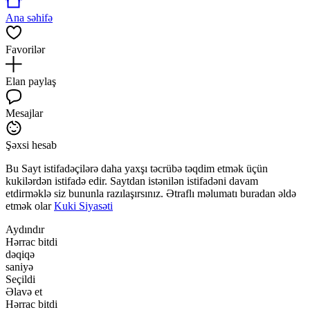
Ana səhifə
Favorilər
Elan paylaş
Mesajlar
Şəxsi hesab
Bu Sayt istifadəçilərə daha yaxşı təcrübə təqdim etmək üçün
kukilərdən istifadə edir. Saytdan istənilən istifadəni davam
etdirməklə siz bununla razılaşırsınız. Ətraflı məlumatı buradan əldə
etmək olar
Kuki Siyasəti
Aydındır
Hərrac bitdi
dəqiqə
saniyə
Seçildi
Əlavə et
Hərrac bitdi