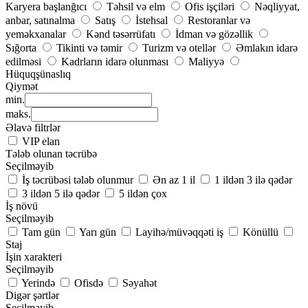
Karyera başlanğıcı
Təhsil və elm
Ofis işçiləri
Nəqliyyat,
anbar, satınalma
Satış
İstehsal
Restoranlar və
yeməkxanalar
Kənd təsərrüfatı
İdman və gözəllik
Sığorta
Tikinti və təmir
Turizm və otellər
Əmlakın idarə
edilməsi
Kadrların idarə olunması
Maliyyə
Hüquqşünaslıq
Qiymət
min.
maks.
Əlavə filtrlər
VIP elan
Tələb olunan təcrübə
Seçilməyib
İş təcrübəsi tələb olunmur
Ən az 1 il
1 ildən 3 ilə qədər
3 ildən 5 ilə qədər
5 ildən çox
İş növü
Seçilməyib
Tam gün
Yarı gün
Layihə/müvəqqəti iş
Könüllü
Staj
İşin xarakteri
Seçilməyib
Yerində
Ofisdə
Səyahət
Digər şərtlər
Seçilməyib