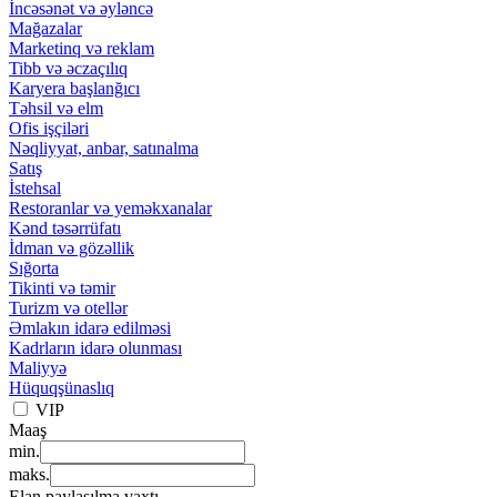
İncəsənət və əyləncə
Mağazalar
Marketinq və reklam
Tibb və əczaçılıq
Karyera başlanğıcı
Təhsil və elm
Ofis işçiləri
Nəqliyyat, anbar, satınalma
Satış
İstehsal
Restoranlar və yeməkxanalar
Kənd təsərrüfatı
İdman və gözəllik
Sığorta
Tikinti və təmir
Turizm və otellər
Əmlakın idarə edilməsi
Kadrların idarə olunması
Maliyyə
Hüquqşünaslıq
VIP
Maaş
min.
maks.
Elan paylaşılma vaxtı