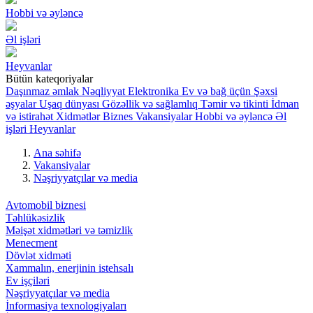
Hobbi və əyləncə
Əl işləri
Heyvanlar
Bütün kateqoriyalar
Daşınmaz əmlak
Nəqliyyat
Elektronika
Ev və bağ üçün
Şəxsi
əşyalar
Uşaq dünyası
Gözəllik və sağlamlıq
Təmir və tikinti
İdman
və istirahət
Xidmətlər
Biznes
Vakansiyalar
Hobbi və əyləncə
Əl
işləri
Heyvanlar
Ana səhifə
Vakansiyalar
Nəşriyyatçılar və media
Avtomobil biznesi
Təhlükəsizlik
Məişət xidmətləri və təmizlik
Menecment
Dövlət xidməti
Xammalın, enerjinin istehsalı
Ev işçiləri
Nəşriyyatçılar və media
İnformasiya texnologiyaları