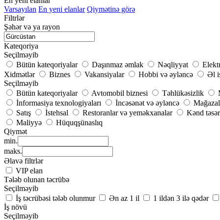
En yeni elanlar
Varsayılan
En yeni elanlar
Qiymətinə görə
Filtrlər
Şəhər və ya rayon
Kateqoriya
Seçilməyib
Bütün kateqoriyalar
Daşınmaz əmlak
Nəqliyyat
Elekt
Xidmətlər
Biznes
Vakansiyalar
Hobbi və əyləncə
Əl i
Seçilməyib
Bütün kateqoriyalar
Avtomobil biznesi
Təhlükəsizlik
İnformasiya texnologiyaları
İncəsənət və əyləncə
Mağazal
Satış
İstehsal
Restoranlar və yeməkxanalar
Kənd təsər
Maliyyə
Hüquqşünaslıq
Qiymət
min.
maks.
Əlavə filtrlər
VIP elan
Tələb olunan təcrübə
Seçilməyib
İş təcrübəsi tələb olunmur
Ən az 1 il
1 ildən 3 ilə qədər
İş növü
Seçilməyib