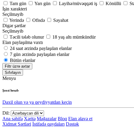
Tam gün
Yarı gün
Layihə/müvəqqəti iş
Könüllü
St
İşin xarakteri
Seçilməyib
Yerində
Ofisdə
Səyahət
Digər şərtlər
Seçilməyib
Təcili tələb olunur
18 yaş altı mümkündür
Elan paylaşılma vaxtı
24 saat ərzində paylaşılan elanlar
7 gün ərzində paylaşılan elanlar
Bütün elanlar
Filtr üzrə axtar
Sıfırlayın
Menyu
Şəxsi hesab
Daxil olun və ya qeydiyyatdan keçin
Dil:
Ana səhifə
Xəritə
Mağazalar
Bloq
Elan əlavə et
Xidmət Şərtləri
İstifadə qaydaları
Dəstək