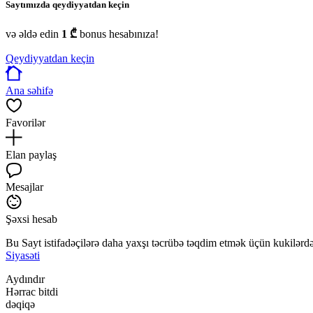
Saytımızda qeydiyyatdan keçin
və əldə edin
1 ₾
bonus hesabınıza!
Qeydiyyatdan keçin
Ana səhifə
Favorilər
Elan paylaş
Mesajlar
Şəxsi hesab
Bu Sayt istifadəçilərə daha yaxşı təcrübə təqdim etmək üçün kukilərdən
Siyasəti
Aydındır
Hərrac bitdi
dəqiqə