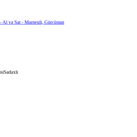
si
Sadaxlı