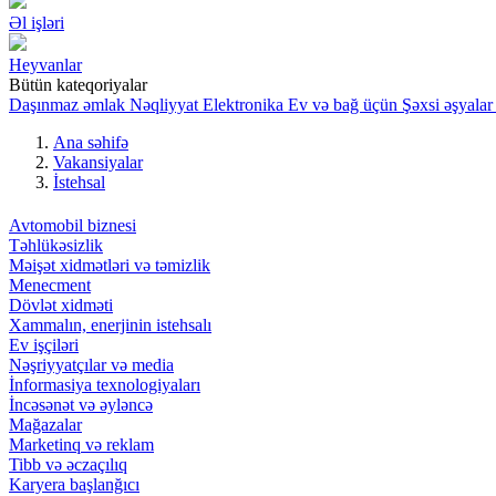
Əl işləri
Heyvanlar
Bütün kateqoriyalar
Daşınmaz əmlak
Nəqliyyat
Elektronika
Ev və bağ üçün
Şəxsi əşyalar
Ana səhifə
Vakansiyalar
İstehsal
Avtomobil biznesi
Təhlükəsizlik
Məişət xidmətləri və təmizlik
Menecment
Dövlət xidməti
Xammalın, enerjinin istehsalı
Ev işçiləri
Nəşriyyatçılar və media
İnformasiya texnologiyaları
İncəsənət və əyləncə
Mağazalar
Marketinq və reklam
Tibb və əczaçılıq
Karyera başlanğıcı