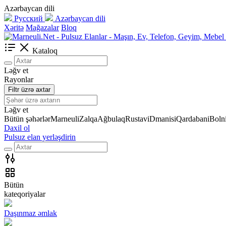
Azərbaycan dili
Русский
Azərbaycan dili
Xəritə
Mağazalar
Bloq
Kataloq
Ləğv et
Rayonlar
Filtr üzrə axtar
Ləğv et
Bütün şəhərlər
Marneuli
Zalqa
Ağbulaq
Rustavi
Dmanisi
Qardabani
Bolni
Daxil ol
Pulsuz elan yerləşdirin
Bütün
kateqoriyalar
Daşınmaz əmlak