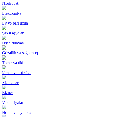
Nəqliyyat
Elektronika
Ev və bağ üçün
Şəxsi əşyalar
Uşaq dünyası
Gözəllik və sağlamlıq
Təmir və tikinti
İdman və istirahət
Xidmətlər
Biznes
Vakansiyalar
Hobbi və əyləncə