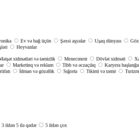
ronika
Ev və bağ üçün
Şəxsi əşyalar
Uşaq dünyası
Gözə
şləri
Heyvanlar
Məişət xidmətləri və təmizlik
Menecment
Dövlət xidməti
Xa
ar
Marketinq və reklam
Tibb və əczaçılıq
Karyera başlanğı
rüfatı
İdman və gözəllik
Sığorta
Tikinti və təmir
Turizm 
3 ildən 5 ilə qədər
5 ildən çox