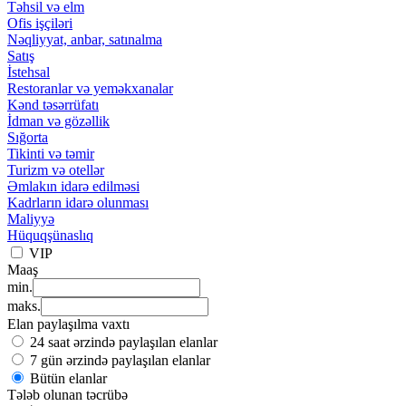
Təhsil və elm
Ofis işçiləri
Nəqliyyat, anbar, satınalma
Satış
İstehsal
Restoranlar və yeməkxanalar
Kənd təsərrüfatı
İdman və gözəllik
Sığorta
Tikinti və təmir
Turizm və otellər
Əmlakın idarə edilməsi
Kadrların idarə olunması
Maliyyə
Hüquqşünaslıq
VIP
Maaş
min.
maks.
Elan paylaşılma vaxtı
24 saat ərzində paylaşılan elanlar
7 gün ərzində paylaşılan elanlar
Bütün elanlar
Tələb olunan təcrübə