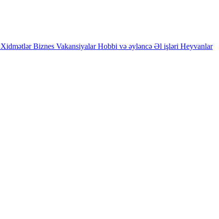
Xidmətlər
Biznes
Vakansiyalar
Hobbi və əyləncə
Əl işləri
Heyvanlar