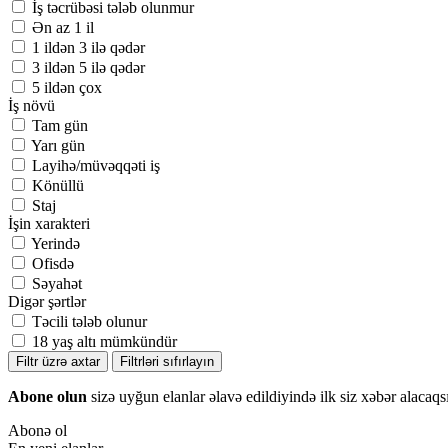
İş təcrübəsi tələb olunmur
Ən az 1 il
1 ildən 3 ilə qədər
3 ildən 5 ilə qədər
5 ildən çox
İş növü
Tam gün
Yarı gün
Layihə/müvəqqəti iş
Könüllü
Staj
İşin xarakteri
Yerində
Ofisdə
Səyahət
Digər şərtlər
Təcili tələb olunur
18 yaş altı mümkündür
Filtr üzrə axtar
Filtrləri sıfırlayın
Abone olun
sizə uyğun elanlar əlavə edildiyində ilk siz xəbər alacaqs
Abonə ol