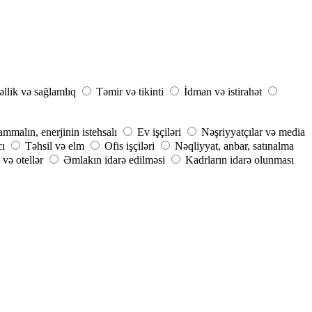
llik və sağlamlıq
Təmir və tikinti
İdman və istirahət
mmalın, enerjinin istehsalı
Ev işçiləri
Nəşriyyatçılar və media
cı
Təhsil və elm
Ofis işçiləri
Nəqliyyat, anbar, satınalma
və otellər
Əmlakın idarə edilməsi
Kadrların idarə olunması