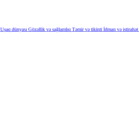
Uşaq dünyası
Gözəllik və sağlamlıq
Təmir və tikinti
İdman və istirahət