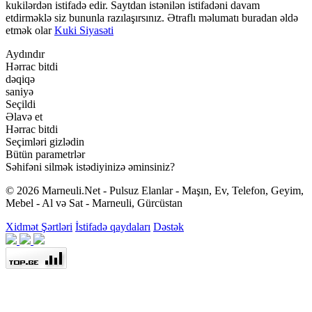
kukilərdən istifadə edir. Saytdan istənilən istifadəni davam
etdirməklə siz bununla razılaşırsınız. Ətraflı məlumatı buradan əldə
etmək olar
Kuki Siyasəti
Aydındır
Hərrac bitdi
dəqiqə
saniyə
Seçildi
Əlavə et
Hərrac bitdi
Seçimləri gizlədin
Bütün parametrlər
Səhifəni silmək istədiyinizə əminsiniz?
© 2026 Marneuli.Net - Pulsuz Elanlar - Maşın, Ev, Telefon, Geyim,
Mebel - Al və Sat - Marneuli, Gürcüstan
Xidmət Şərtləri
İstifadə qaydaları
Dəstək