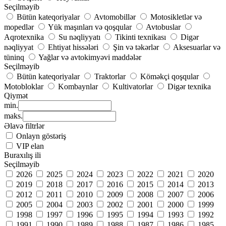
Seçilməyib
Bütün kateqoriyalar
Avtomobillər
Motosikletlər və
mopedlər
Yük maşınları və qoşqular
Avtobuslar
Aqrotexnika
Su nəqliyyatı
Tikinti texnikası
Digər
nəqliyyat
Ehtiyat hissələri
Şin və təkərlər
Aksesuarlar və
tüninq
Yağlar və avtokimyəvi maddələr
Seçilməyib
Bütün kateqoriyalar
Traktorlar
Köməkçi qoşqular
Motobloklar
Kombaynlar
Kultivatorlar
Digər texnika
Qiymət
min.
maks.
Əlavə filtrlər
Onlayn göstəriş
VIP elan
Buraxılış ili
Seçilməyib
2026
2025
2024
2023
2022
2021
2020
2019
2018
2017
2016
2015
2014
2013
2012
2011
2010
2009
2008
2007
2006
2005
2004
2003
2002
2001
2000
1999
1998
1997
1996
1995
1994
1993
1992
1991
1990
1989
1988
1987
1986
1985