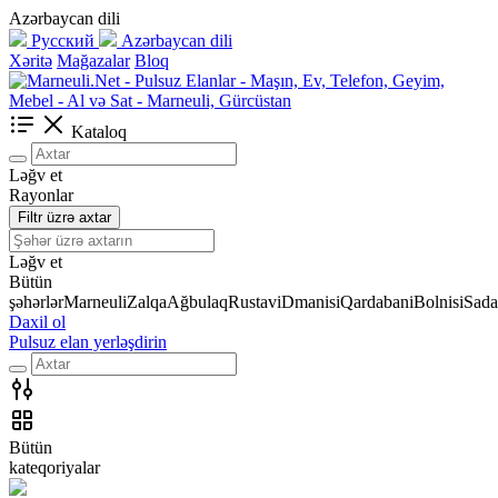
Azərbaycan dili
Русский
Azərbaycan dili
Xəritə
Mağazalar
Bloq
Kataloq
Ləğv et
Rayonlar
Filtr üzrə axtar
Ləğv et
Bütün
şəhərlər
Marneuli
Zalqa
Ağbulaq
Rustavi
Dmanisi
Qardabani
Bolnisi
Sada
Daxil ol
Pulsuz elan yerləşdirin
Bütün
kateqoriyalar