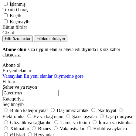
İşlənmiş
Texniki baxış
Keçib
Keçməyib
Bütün filtrlər
Gizlət
Filtr üzrə axtar
Filtrləri sıfırlayın
Abone olun
sizə uyğun elanlar əlavə edildiyində ilk siz xəbər
alacaqsız.
Abonə ol
En yeni elanlar
Varsayılan
En yeni elanlar
Qiymətinə görə
Filtrlər
Şəhər və ya rayon
Kateqoriya
Seçilməyib
Bütün kateqoriyalar
Daşınmaz əmlak
Nəqliyyat
Elektronika
Ev və bağ üçün
Şəxsi əşyalar
Uşaq dünyası
Gözəllik və sağlamlıq
Təmir və tikinti
İdman və istirahət
Xidmətlər
Biznes
Vakansiyalar
Hobbi və əyləncə
Əl işləri
Heyvanlar