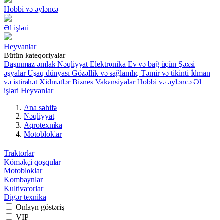
Hobbi və əyləncə
Əl işləri
Heyvanlar
Bütün kateqoriyalar
Daşınmaz əmlak
Nəqliyyat
Elektronika
Ev və bağ üçün
Şəxsi
əşyalar
Uşaq dünyası
Gözəllik və sağlamlıq
Təmir və tikinti
İdman
və istirahət
Xidmətlər
Biznes
Vakansiyalar
Hobbi və əyləncə
Əl
işləri
Heyvanlar
Ana səhifə
Nəqliyyat
Aqrotexnika
Motobloklar
Traktorlar
Köməkçi qoşqular
Motobloklar
Kombaynlar
Kultivatorlar
Digər texnika
Onlayn göstəriş
VIP