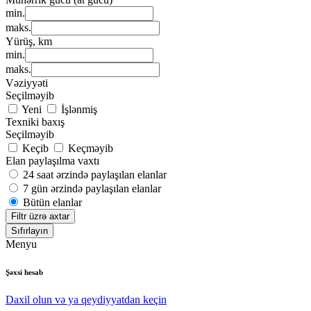
min.
maks.
Yürüş, km
min.
maks.
Vəziyyəti
Seçilməyib
Yeni
İşlənmiş
Texniki baxış
Seçilməyib
Keçib
Keçməyib
Elan paylaşılma vaxtı
24 saat ərzində paylaşılan elanlar
7 gün ərzində paylaşılan elanlar
Bütün elanlar
Filtr üzrə axtar
Sıfırlayın
Menyu
Şəxsi hesab
Daxil olun və ya qeydiyyatdan keçin