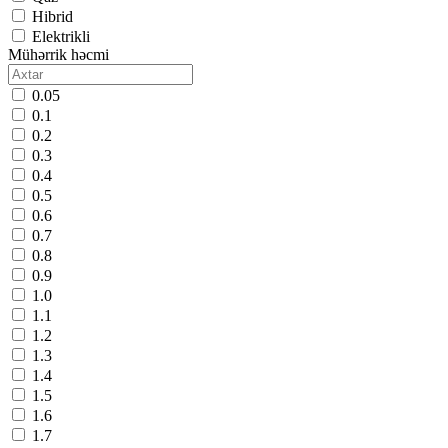
Hibrid
Elektrikli
Mühərrik həcmi
0.05
0.1
0.2
0.3
0.4
0.5
0.6
0.7
0.8
0.9
1.0
1.1
1.2
1.3
1.4
1.5
1.6
1.7