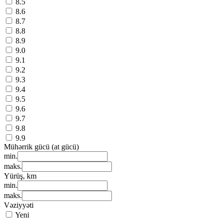
8.5
8.6
8.7
8.8
8.9
9.0
9.1
9.2
9.3
9.4
9.5
9.6
9.7
9.8
9.9
Mühərrik gücü (at gücü)
min.
maks.
Yürüş, km
min.
maks.
Vəziyyəti
Yeni