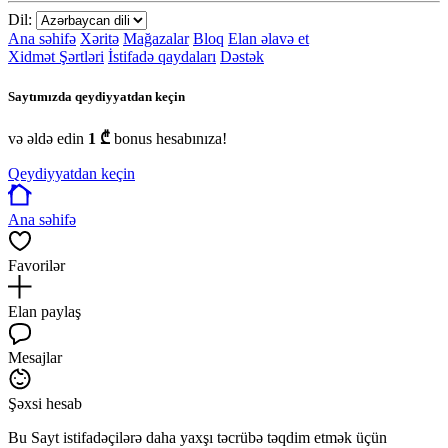
Dil:
Ana səhifə
Xəritə
Mağazalar
Bloq
Elan əlavə et
Xidmət Şərtləri
İstifadə qaydaları
Dəstək
Saytımızda qeydiyyatdan keçin
və əldə edin
1 ₾
bonus hesabınıza!
Qeydiyyatdan keçin
Ana səhifə
Favorilər
Elan paylaş
Mesajlar
Şəxsi hesab
Bu Sayt istifadəçilərə daha yaxşı təcrübə təqdim etmək üçün