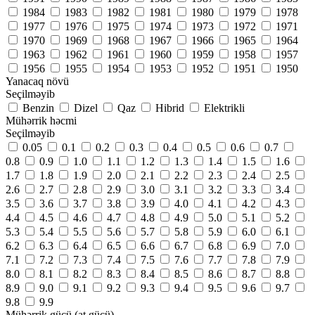
1984
1983
1982
1981
1980
1979
1978
1977
1976
1975
1974
1973
1972
1971
1970
1969
1968
1967
1966
1965
1964
1963
1962
1961
1960
1959
1958
1957
1956
1955
1954
1953
1952
1951
1950
Yanacaq növü
Seçilməyib
Benzin
Dizel
Qaz
Hibrid
Elektrikli
Mühərrik həcmi
Seçilməyib
0.05
0.1
0.2
0.3
0.4
0.5
0.6
0.7
0.8
0.9
1.0
1.1
1.2
1.3
1.4
1.5
1.6
1.7
1.8
1.9
2.0
2.1
2.2
2.3
2.4
2.5
2.6
2.7
2.8
2.9
3.0
3.1
3.2
3.3
3.4
3.5
3.6
3.7
3.8
3.9
4.0
4.1
4.2
4.3
4.4
4.5
4.6
4.7
4.8
4.9
5.0
5.1
5.2
5.3
5.4
5.5
5.6
5.7
5.8
5.9
6.0
6.1
6.2
6.3
6.4
6.5
6.6
6.7
6.8
6.9
7.0
7.1
7.2
7.3
7.4
7.5
7.6
7.7
7.8
7.9
8.0
8.1
8.2
8.3
8.4
8.5
8.6
8.7
8.8
8.9
9.0
9.1
9.2
9.3
9.4
9.5
9.6
9.7
9.8
9.9
Mühərrik gücü (at gücü)