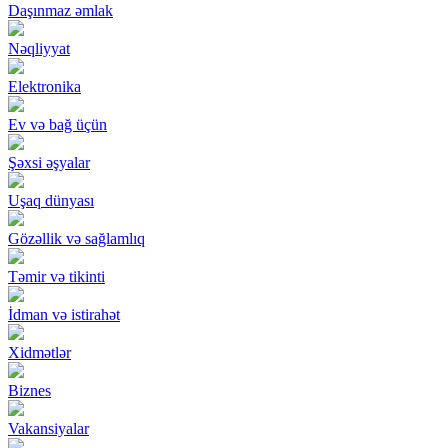
Daşınmaz əmlak
Nəqliyyat
Elektronika
Ev və bağ üçün
Şəxsi əşyalar
Uşaq dünyası
Gözəllik və sağlamlıq
Təmir və tikinti
İdman və istirahət
Xidmətlər
Biznes
Vakansiyalar