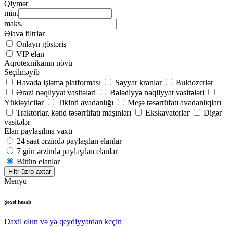
Qiymət
min.
maks.
Əlavə filtrlər
Onlayn göstəriş
VIP elan
Aqrotexnikanın növü
Seçilməyib
Havada işləmə platforması
Səyyar kranlar
Buldozerlər
Ərazi nəqliyyat vasitələri
Bələdiyyə nəqliyyat vasitələri
Yükləyicilər
Tikinti avadanlığı
Meşə təsərrüfatı avadanlıqları
Traktorlar, kənd təsərrüfatı maşınları
Ekskavatorlar
Digər
vasitələr
Elan paylaşılma vaxtı
24 saat ərzində paylaşılan elanlar
7 gün ərzində paylaşılan elanlar
Bütün elanlar
Filtr üzrə axtar
Menyu
Şəxsi hesab
Daxil olun və ya qeydiyyatdan keçin