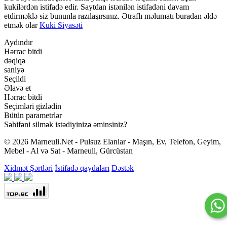
kukilərdən istifadə edir. Saytdan istənilən istifadəni davam
etdirməklə siz bununla razılaşırsınız. Ətraflı məlumatı buradan əldə
etmək olar
Kuki Siyasəti
Aydındır
Hərrac bitdi
dəqiqə
saniyə
Seçildi
Əlavə et
Hərrac bitdi
Seçimləri gizlədin
Bütün parametrlər
Səhifəni silmək istədiyinizə əminsiniz?
© 2026 Marneuli.Net - Pulsuz Elanlar - Maşın, Ev, Telefon, Geyim,
Mebel - Al və Sat - Marneuli, Gürcüstan
Xidmət Şərtləri
İstifadə qaydaları
Dəstək