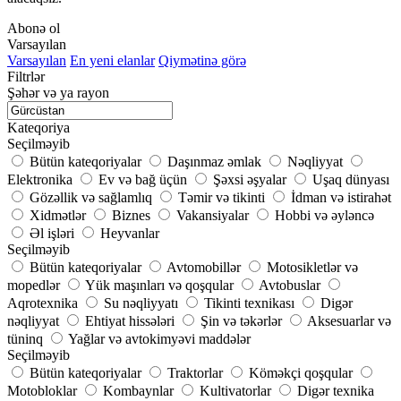
Abonə ol
Varsayılan
Varsayılan
En yeni elanlar
Qiymətinə görə
Filtrlər
Şəhər və ya rayon
Kateqoriya
Seçilməyib
Bütün kateqoriyalar
Daşınmaz əmlak
Nəqliyyat
Elektronika
Ev və bağ üçün
Şəxsi əşyalar
Uşaq dünyası
Gözəllik və sağlamlıq
Təmir və tikinti
İdman və istirahət
Xidmətlər
Biznes
Vakansiyalar
Hobbi və əyləncə
Əl işləri
Heyvanlar
Seçilməyib
Bütün kateqoriyalar
Avtomobillər
Motosikletlər və
mopedlər
Yük maşınları və qoşqular
Avtobuslar
Aqrotexnika
Su nəqliyyatı
Tikinti texnikası
Digər
nəqliyyat
Ehtiyat hissələri
Şin və təkərlər
Aksesuarlar və
tüninq
Yağlar və avtokimyəvi maddələr
Seçilməyib
Bütün kateqoriyalar
Traktorlar
Köməkçi qoşqular
Motobloklar
Kombaynlar
Kultivatorlar
Digər texnika