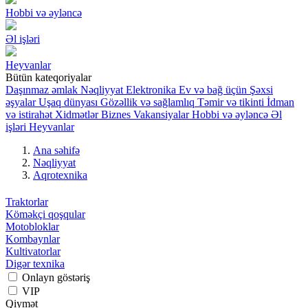
Hobbi və əyləncə
Əl işləri
Heyvanlar
Bütün kateqoriyalar
Daşınmaz əmlak
Nəqliyyat
Elektronika
Ev və bağ üçün
Şəxsi
əşyalar
Uşaq dünyası
Gözəllik və sağlamlıq
Təmir və tikinti
İdman
və istirahət
Xidmətlər
Biznes
Vakansiyalar
Hobbi və əyləncə
Əl
işləri
Heyvanlar
Ana səhifə
Nəqliyyat
Aqrotexnika
Traktorlar
Köməkçi qoşqular
Motobloklar
Kombaynlar
Kultivatorlar
Digər texnika
Onlayn göstəriş
VIP
Qiymət