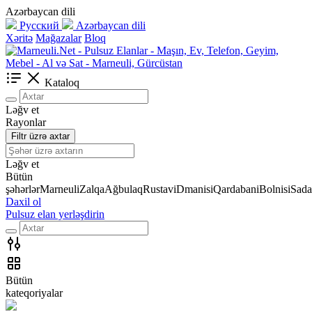
Azərbaycan dili
Русский
Azərbaycan dili
Xəritə
Mağazalar
Bloq
Kataloq
Ləğv et
Rayonlar
Filtr üzrə axtar
Ləğv et
Bütün
şəhərlər
Marneuli
Zalqa
Ağbulaq
Rustavi
Dmanisi
Qardabani
Bolnisi
Sada
Daxil ol
Pulsuz elan yerləşdirin
Bütün
kateqoriyalar