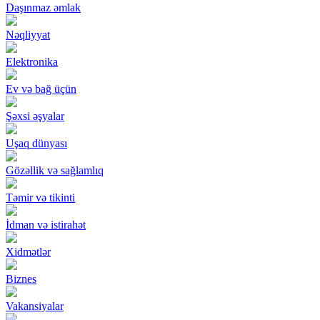
Daşınmaz əmlak
Nəqliyyat
Elektronika
Ev və bağ üçün
Şəxsi əşyalar
Uşaq dünyası
Gözəllik və sağlamlıq
Təmir və tikinti
İdman və istirahət
Xidmətlər
Biznes
Vakansiyalar