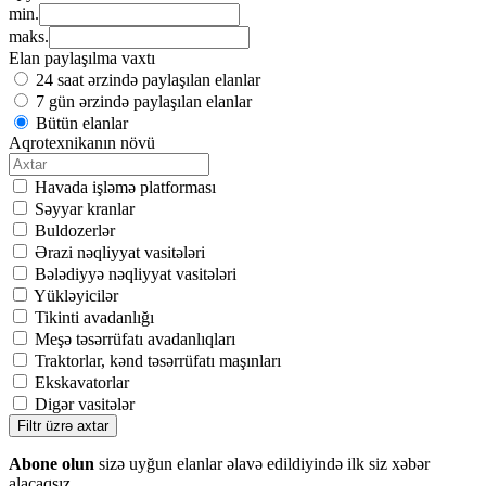
min.
maks.
Elan paylaşılma vaxtı
24 saat ərzində paylaşılan elanlar
7 gün ərzində paylaşılan elanlar
Bütün elanlar
Aqrotexnikanın növü
Havada işləmə platforması
Səyyar kranlar
Buldozerlər
Ərazi nəqliyyat vasitələri
Bələdiyyə nəqliyyat vasitələri
Yükləyicilər
Tikinti avadanlığı
Meşə təsərrüfatı avadanlıqları
Traktorlar, kənd təsərrüfatı maşınları
Ekskavatorlar
Digər vasitələr
Filtr üzrə axtar
Abone olun
sizə uyğun elanlar əlavə edildiyində ilk siz xəbər
alacaqsız.