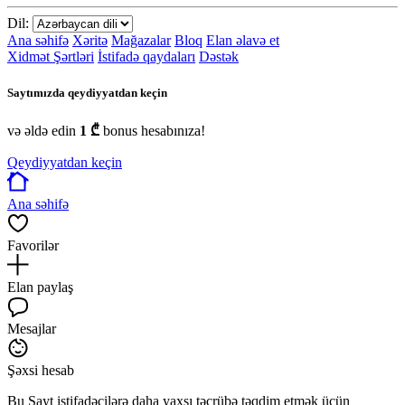
Dil:
Ana səhifə
Xəritə
Mağazalar
Bloq
Elan əlavə et
Xidmət Şərtləri
İstifadə qaydaları
Dəstək
Saytımızda qeydiyyatdan keçin
və əldə edin
1 ₾
bonus hesabınıza!
Qeydiyyatdan keçin
Ana səhifə
Favorilər
Elan paylaş
Mesajlar
Şəxsi hesab
Bu Sayt istifadəçilərə daha yaxşı təcrübə təqdim etmək üçün