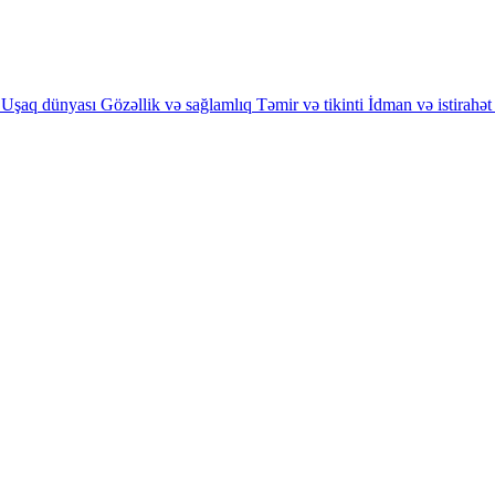
Uşaq dünyası
Gözəllik və sağlamlıq
Təmir və tikinti
İdman və istirahət