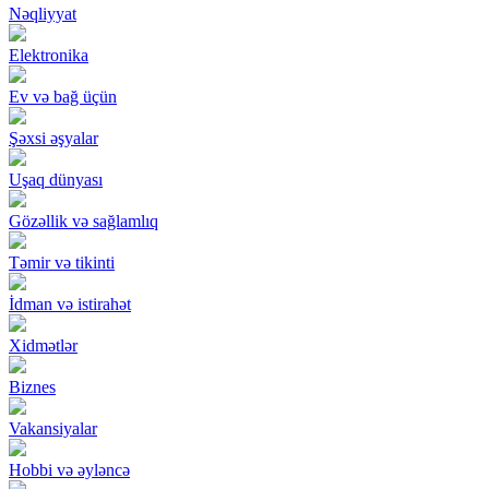
Nəqliyyat
Elektronika
Ev və bağ üçün
Şəxsi əşyalar
Uşaq dünyası
Gözəllik və sağlamlıq
Təmir və tikinti
İdman və istirahət
Xidmətlər
Biznes
Vakansiyalar
Hobbi və əyləncə