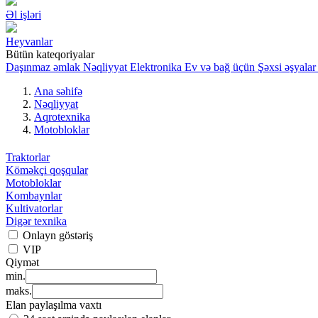
Əl işləri
Heyvanlar
Bütün kateqoriyalar
Daşınmaz əmlak
Nəqliyyat
Elektronika
Ev və bağ üçün
Şəxsi əşyalar
Ana səhifə
Nəqliyyat
Aqrotexnika
Motobloklar
Traktorlar
Köməkçi qoşqular
Motobloklar
Kombaynlar
Kultivatorlar
Digər texnika
Onlayn göstəriş
VIP
Qiymət
min.
maks.
Elan paylaşılma vaxtı