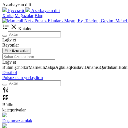
Azərbaycan dili
Русский
Azərbaycan dili
Xəritə
Mağazalar
Bloq
Kataloq
Ləğv et
Rayonlar
Filtr üzrə axtar
Ləğv et
Bütün şəhərlər
Marneuli
Zalqa
Ağbulaq
Rustavi
Dmanisi
Qardabani
Bolni
Daxil ol
Pulsuz elan yerləşdirin
Bütün
kateqoriyalar
Daşınmaz əmlak