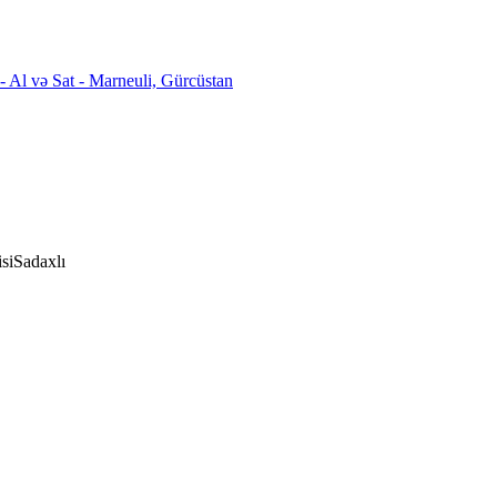
si
Sadaxlı