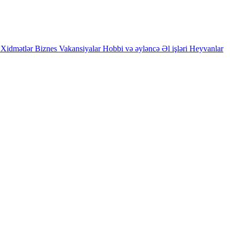
Xidmətlər
Biznes
Vakansiyalar
Hobbi və əyləncə
Əl işləri
Heyvanlar