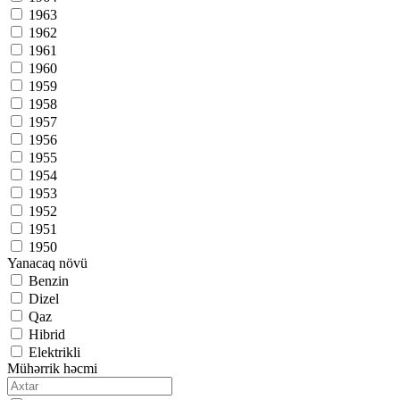
1963
1962
1961
1960
1959
1958
1957
1956
1955
1954
1953
1952
1951
1950
Yanacaq növü
Benzin
Dizel
Qaz
Hibrid
Elektrikli
Mühərrik həcmi