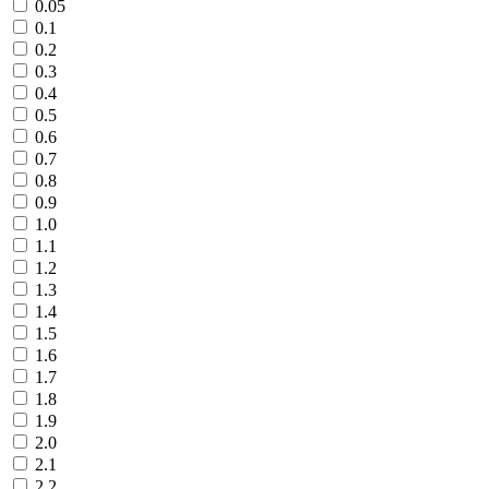
0.05
0.1
0.2
0.3
0.4
0.5
0.6
0.7
0.8
0.9
1.0
1.1
1.2
1.3
1.4
1.5
1.6
1.7
1.8
1.9
2.0
2.1
2.2