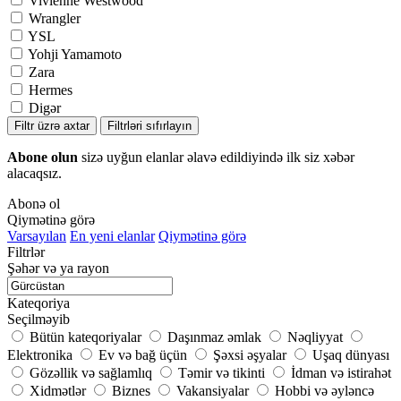
Vivienne Westwood
Wrangler
YSL
Yohji Yamamoto
Zara
Hermes
Digər
Filtr üzrə axtar
Filtrləri sıfırlayın
Abone olun
sizə uyğun elanlar əlavə edildiyində ilk siz xəbər
alacaqsız.
Abonə ol
Qiymətinə görə
Varsayılan
En yeni elanlar
Qiymətinə görə
Filtrlər
Şəhər və ya rayon
Kateqoriya
Seçilməyib
Bütün kateqoriyalar
Daşınmaz əmlak
Nəqliyyat
Elektronika
Ev və bağ üçün
Şəxsi əşyalar
Uşaq dünyası
Gözəllik və sağlamlıq
Təmir və tikinti
İdman və istirahət
Xidmətlər
Biznes
Vakansiyalar
Hobbi və əyləncə