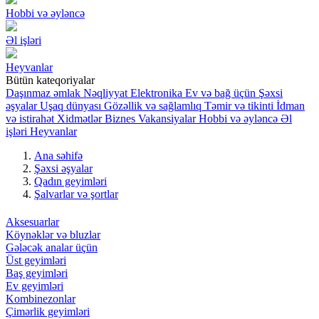
Hobbi və əyləncə
Əl işləri
Heyvanlar
Bütün kateqoriyalar
Daşınmaz əmlak
Nəqliyyat
Elektronika
Ev və bağ üçün
Şəxsi
əşyalar
Uşaq dünyası
Gözəllik və sağlamlıq
Təmir və tikinti
İdman
və istirahət
Xidmətlər
Biznes
Vakansiyalar
Hobbi və əyləncə
Əl
işləri
Heyvanlar
Ana səhifə
Şəxsi əşyalar
Qadın geyimləri
Şalvarlar və şortlar
Aksesuarlar
Köynəklər və bluzlar
Gələcək analar üçün
Üst geyimləri
Baş geyimləri
Ev geyimləri
Kombinezonlar
Çimərlik geyimləri