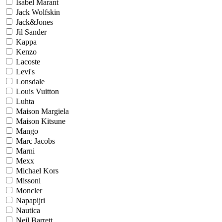
Isabel Marant
Jack Wolfskin
Jack&Jones
Jil Sander
Kappa
Kenzo
Lacoste
Levi's
Lonsdale
Louis Vuitton
Luhta
Maison Margiela
Maison Kitsune
Mango
Marc Jacobs
Marni
Mexx
Michael Kors
Missoni
Moncler
Napapijri
Nautica
Neil Barrett