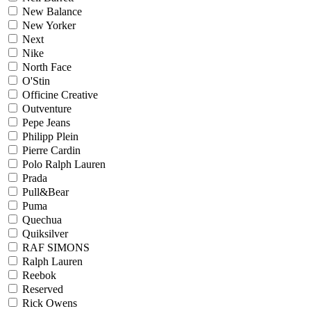
New Balance
New Yorker
Next
Nike
North Face
O'Stin
Officine Creative
Outventure
Pepe Jeans
Philipp Plein
Pierre Cardin
Polo Ralph Lauren
Prada
Pull&Bear
Puma
Quechua
Quiksilver
RAF SIMONS
Ralph Lauren
Reebok
Reserved
Rick Owens