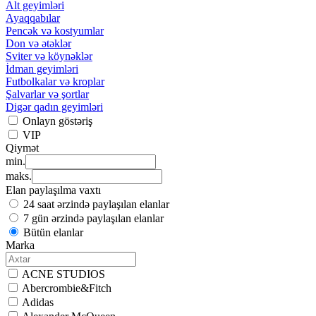
Alt geyimləri
Ayaqqabılar
Pencək və kostyumlar
Don və ətəklər
Sviter və köynəklər
İdman geyimləri
Futbolkalar və kroplar
Şalvarlar və şortlar
Digər qadın geyimləri
Onlayn göstəriş
VIP
Qiymət
min.
maks.
Elan paylaşılma vaxtı
24 saat ərzində paylaşılan elanlar
7 gün ərzində paylaşılan elanlar
Bütün elanlar
Marka
ACNE STUDIOS
Abercrombie&Fitch
Adidas