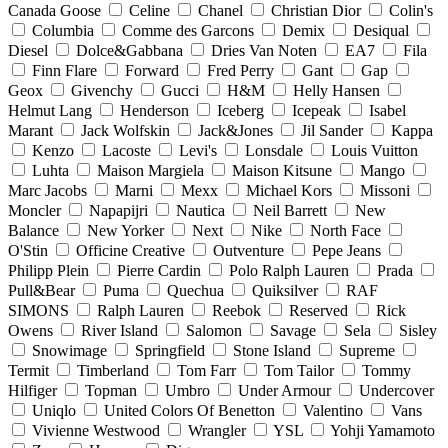
Canada Goose
Celine
Chanel
Christian Dior
Colin's
Columbia
Comme des Garcons
Demix
Desiqual
Diesel
Dolce&Gabbana
Dries Van Noten
EA7
Fila
Finn Flare
Forward
Fred Perry
Gant
Gap
Geox
Givenchy
Gucci
H&M
Helly Hansen
Helmut Lang
Henderson
Iceberg
Icepeak
Isabel
Marant
Jack Wolfskin
Jack&Jones
Jil Sander
Kappa
Kenzo
Lacoste
Levi's
Lonsdale
Louis Vuitton
Luhta
Maison Margiela
Maison Kitsune
Mango
Marc Jacobs
Marni
Mexx
Michael Kors
Missoni
Moncler
Napapijri
Nautica
Neil Barrett
New
Balance
New Yorker
Next
Nike
North Face
O'Stin
Officine Creative
Outventure
Pepe Jeans
Philipp Plein
Pierre Cardin
Polo Ralph Lauren
Prada
Pull&Bear
Puma
Quechua
Quiksilver
RAF
SIMONS
Ralph Lauren
Reebok
Reserved
Rick
Owens
River Island
Salomon
Savage
Sela
Sisley
Snowimage
Springfield
Stone Island
Supreme
Termit
Timberland
Tom Farr
Tom Tailor
Tommy
Hilfiger
Topman
Umbro
Under Armour
Undercover
Uniqlo
United Colors Of Benetton
Valentino
Vans
Vivienne Westwood
Wrangler
YSL
Yohji Yamamoto