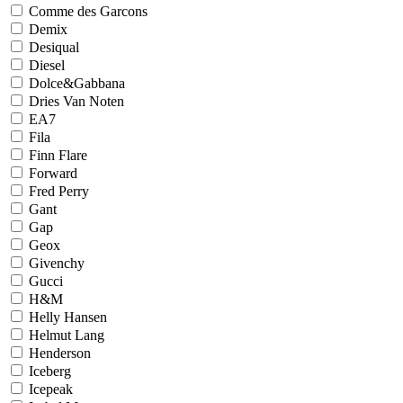
Comme des Garcons
Demix
Desiqual
Diesel
Dolce&Gabbana
Dries Van Noten
EA7
Fila
Finn Flare
Forward
Fred Perry
Gant
Gap
Geox
Givenchy
Gucci
H&M
Helly Hansen
Helmut Lang
Henderson
Iceberg
Icepeak