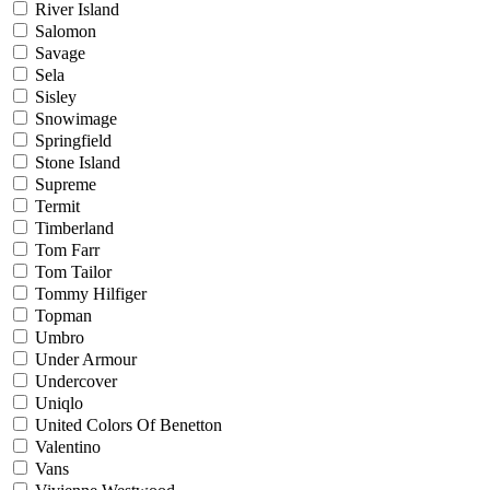
River Island
Salomon
Savage
Sela
Sisley
Snowimage
Springfield
Stone Island
Supreme
Termit
Timberland
Tom Farr
Tom Tailor
Tommy Hilfiger
Topman
Umbro
Under Armour
Undercover
Uniqlo
United Colors Of Benetton
Valentino
Vans