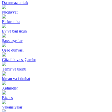
Daşınmaz əmlak
Nəqliyyat
Elektronika
Ev və bağ üçün
Şəxsi əşyalar
Uşaq dünyası
Gözəllik və sağlamlıq
Təmir və tikinti
İdman və istirahət
Xidmətlər
Biznes
Vakansiyalar