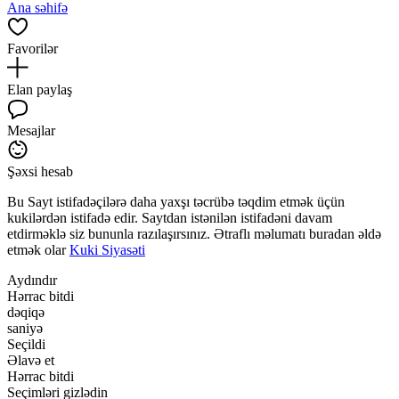
Ana səhifə
Favorilər
Elan paylaş
Mesajlar
Şəxsi hesab
Bu Sayt istifadəçilərə daha yaxşı təcrübə təqdim etmək üçün
kukilərdən istifadə edir. Saytdan istənilən istifadəni davam
etdirməklə siz bununla razılaşırsınız. Ətraflı məlumatı buradan əldə
etmək olar
Kuki Siyasəti
Aydındır
Hərrac bitdi
dəqiqə
saniyə
Seçildi
Əlavə et
Hərrac bitdi
Seçimləri gizlədin