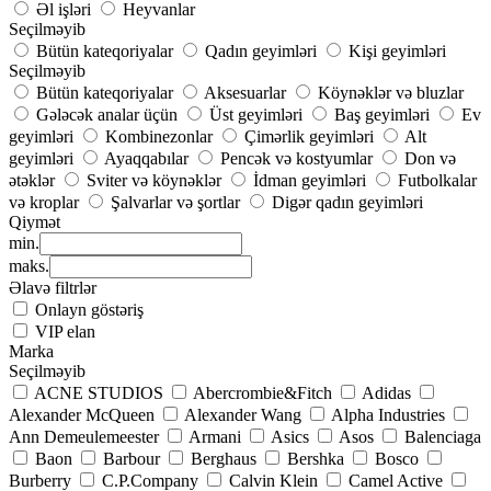
Əl işləri
Heyvanlar
Seçilməyib
Bütün kateqoriyalar
Qadın geyimləri
Kişi geyimləri
Seçilməyib
Bütün kateqoriyalar
Aksesuarlar
Köynəklər və bluzlar
Gələcək analar üçün
Üst geyimləri
Baş geyimləri
Ev
geyimləri
Kombinezonlar
Çimərlik geyimləri
Alt
geyimləri
Ayaqqabılar
Pencək və kostyumlar
Don və
ətəklər
Sviter və köynəklər
İdman geyimləri
Futbolkalar
və kroplar
Şalvarlar və şortlar
Digər qadın geyimləri
Qiymət
min.
maks.
Əlavə filtrlər
Onlayn göstəriş
VIP elan
Marka
Seçilməyib
ACNE STUDIOS
Abercrombie&Fitch
Adidas
Alexander McQueen
Alexander Wang
Alpha Industries
Ann Demeulemeester
Armani
Asics
Asos
Balenciaga
Baon
Barbour
Berghaus
Bershka
Bosco
Burberry
C.P.Company
Calvin Klein
Camel Active