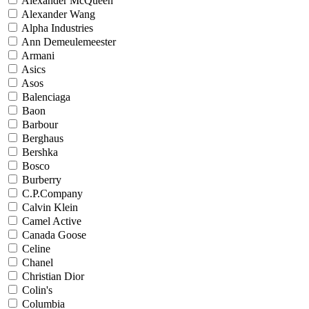
Alexander McQueen
Alexander Wang
Alpha Industries
Ann Demeulemeester
Armani
Asics
Asos
Balenciaga
Baon
Barbour
Berghaus
Bershka
Bosco
Burberry
C.P.Company
Calvin Klein
Camel Active
Canada Goose
Celine
Chanel
Christian Dior
Colin's
Columbia