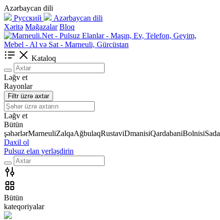
Azərbaycan dili
Русский
Azərbaycan dili
Xəritə
Mağazalar
Bloq
Kataloq
Ləğv et
Rayonlar
Filtr üzrə axtar
Ləğv et
Bütün
şəhərlər
Marneuli
Zalqa
Ağbulaq
Rustavi
Dmanisi
Qardabani
Bolnisi
Sada
Daxil ol
Pulsuz elan yerləşdirin
Bütün
kateqoriyalar