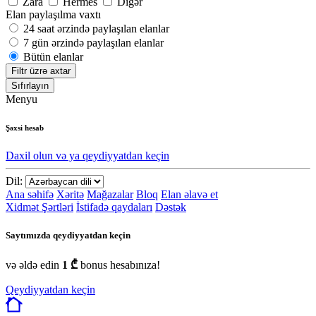
Zara
Hermes
Digər
Elan paylaşılma vaxtı
24 saat ərzində paylaşılan elanlar
7 gün ərzində paylaşılan elanlar
Bütün elanlar
Filtr üzrə axtar
Sıfırlayın
Menyu
Şəxsi hesab
Daxil olun və ya qeydiyyatdan keçin
Dil:
Ana səhifə
Xəritə
Mağazalar
Bloq
Elan əlavə et
Xidmət Şərtləri
İstifadə qaydaları
Dəstək
Saytımızda qeydiyyatdan keçin
və əldə edin
1 ₾
bonus hesabınıza!
Qeydiyyatdan keçin